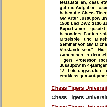
festzustellen, dass e
gut die Aufgaben lösen
haben die Chess Tiger
GM Artur Jussupow un
1800 und DWZ 2100 auf
Supertrainer gese
besonders Partien sp
Mittelspiel und Mitt
Seminar von GM Michae
Verständnisses".
Hier 
Gabentisch in deutsc
Tigers Professor Tsc
Jussupow in 4-jährige
12 Leistungsstufen 
erstklassigen Aufgaben
Chess Tigers Universit
Chess Tigers Universit
Chess Tigers Universit