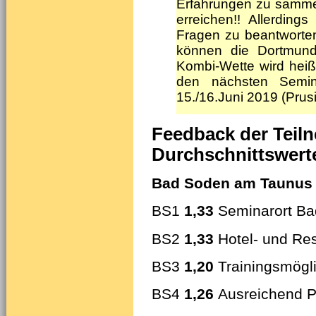
Erfahrungen zu samme
erreichen!! Allerdin
Fragen zu beantworten,
können die Dortmund
Kombi-Wette wird heiß
den nächsten Semin
15./16.Juni 2019 (Prusiki
Feedback der Teilne
Durchschnittswert
Bad Soden am Taunus &
BS1
1,33
Seminarort B
BS2
1,33
Hotel- und Re
BS3
1,20
Trainingsmögl
BS4
1,26
Ausreichend Pl