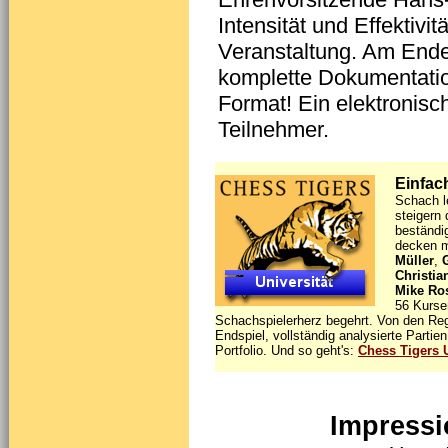
Intensität und Effektivi
Veranstaltung. Am Ende 
komplette Dokumentatio
Format! Ein elektronisc
Teilnehmer.
Einfach
Schach l
steigern 
beständi
decken m
Müller
,
Christi
Mike Ro
56 Kurse
Schachspielerherz begehrt. Von den Rege
Endspiel, vollständig analysierte Parti
Portfolio. Und so geht's:
Chess Tigers U
Impress