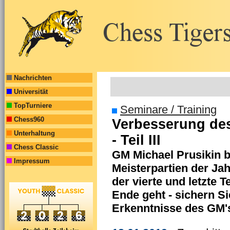
Nachrichten
Universität
TopTurniere
Seminare / Training
Chess960
Verbesserung des
Unterhaltung
- Teil III
Chess Classic
GM Michael Prusikin bri
Impressum
Meisterpartien der Jah
der vierte und letzte 
Ende geht - sichern S
Erkenntnisse des GM'