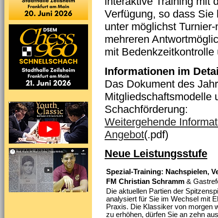
interaktive Training mit
Verfügung, so dass Sie 
unter möglichst Turnier
mehreren Antwortmöglic
mit Bedenkzeitkontroll
Informationen im Detai
Das Dokument des Jahrg
Mitgliedschaftsmodelle u
Schachförderung:
Weitergehende Informat
Angebot
(.pdf)
Neue Leistungsstufe
Spezial-Training: Nachspielen, 
FM Christian Schramm
& Gastref
Die aktuellen Partien der Spitzens
analysiert für Sie im Wechsel mit E
Praxis. Die Klassiker von morgen w
zu erhöhen, dürfen Sie an zehn aus