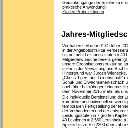
Gedankengänge der Spieler zu errat
praktische Anwendung!
Zu den Probelektionen
Jahres-Mitgliedsc
Wir haben seit dem 01.Oktober 2016
in der Angebotsstruktur Verbesseru
bis auf acht Leistungs-stufen á 40
Mitgliederwünsche bereits gefertigt
unsere Organisationsstruktur so a
allem in der Verwaltung und Buchh
Hintergrund war Jürgen Wienecke, 
„Chess Tigers aus Leidenschaft“ ru
Schul- und Erwachsenen-schach unse
nach über halbjähriger Leidenszeit
dem November 2016 mehr, als uns j
Die individuelle Bereitstellung der 
komplexe und individuell notwendige
temporären Fertigstellung der fehl
der Vorhandenen und der entspre
Leistungsstufen in 7 großen Kapitel
40 Lektionen = 2.560 Lerninhalte á
Spieler bis zu Elo 2200 über Jahre