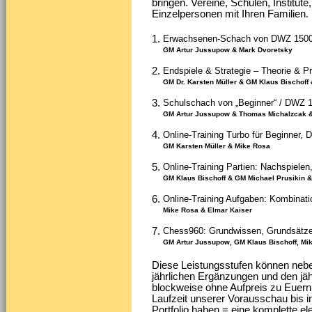
bringen. Vereine, Schulen, Institut
Einzelpersonen mit Ihren Familien.
1.
Erwachsenen-Schach von DWZ 1500
GM Artur Jussupow & Mark Dvoretsky
2.
Endspiele & Strategie – Theorie & Pr
GM Dr. Karsten Müller & GM Klaus Bischoff 
3.
Schulschach von „Beginner“ / DWZ 1
GM Artur Jussupow & Thomas Michalzcak &
4.
Online-Training Turbo für Beginner,
GM Karsten Müller & Mike Rosa
5.
Online-Training Partien: Nachspiele
GM Klaus Bischoff & GM Michael Prusikin 
6.
Online-Training Aufgaben: Kombinat
Mike Rosa & Elmar Kaiser
7.
Chess960: Grundwissen, Grundsätze,
GM Artur Jussupow, GM Klaus Bischoff, Mi
Diese Leistungsstufen können nebe
jährlichen Ergänzungen und den jä
blockweise ohne Aufpreis zu Euern
Laufzeit unserer Vorausschau bis in
Portfolio haben = eine komplette e