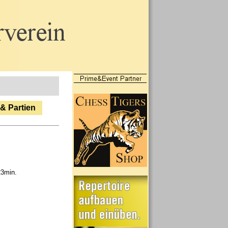
 & Partien
23min.