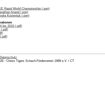
E Rapid World Championship (.pgn)
anathan Anand (.pgn)
ndra Kosteniuk (.pgn)
mationen
4 bis 2010 (.pdf)
(.pdf)
df)
(.pdf)
Datenschutz
26 - Chess Tigers Schach-Förderverein 1999 e.V. / CT