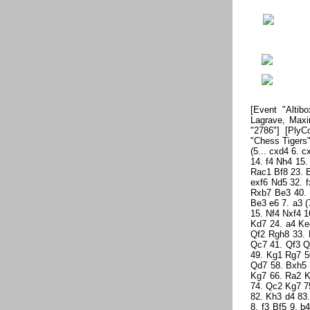
[Event "Altibox Norway Chess 2017"] [Site "Stavanger"] [Date "2017.06.06"] [Round "1"] [White "Vachier-Lagrave, Maxime"] [Black "Anand, Viswanathan"] [Result "1/2-1/2"] [ECO "B12"] [WhiteElo "2795"] [BlackElo "2786"] [PlyCount "87"] [EventDate "2017.??.??"] [EventType "tourn"] [EventCountry "NOR"] [SourceTitle "Chess Tigers"] [Source "ChessBase"] [SourceQuality "1"] 1. e4 c6 2. d4 d5 3. e5 c5 4. Ne2 $5 Nc6 5. c3 Bg4 (5... cxd4 6. cxd4 Bf5 7. a3 e6 8. Nbc3 Nge7 9. Ng3 Bg6 10. Bd3 Rc8 11. O-O Bxd3 12. Qxd3 Ng6 13. Be3 Be7 14. f4 Nh4 15. f5 exf5 16. Nxf5 Nxf5 17. Qxf5 O-O 18. Qf3 f6 19. Qxd5+ Qxd5 20. Nxd5 fxe5 21. dxe5 Rfe8 22. Rac1 Bf8 23. Bf4 Re6 24. b4 a6 25. Rfd1 h6 26. h4 Kh7 27. a4 Rd8 28. b5 axb5 29. axb5 Ne7 30. Nf6+ Rxf6 31. exf6 Nd5 32. fxg7 Kxg7 33. Bg3 Be7 34. Rd3 Nb4 35. Rxd8 Bxd8 36. Rc8 Bb6+ 37. Kh2 Nd3 38. Rb8 Kg6 39. Rxb7 Be3 40. b6 Nb4 41. Rb8 Kh5 42. b7 {1-0 Naiditsch (2720) - Najer (2663) , Porto Vechio 2015}) 6. h3 (6. Be3 e6 7. a3 (7. Qd2 Nge7 8. f3 Bf5 9. g4 Bxb1 10. Rxb1 h5 11. Bg2 hxg4 12. fxg4 Ng6 13. O-O Qc7 14. b4 c4 15. Nf4 Nxf4 16. Bxf4 O-O-O 17. Bg3 Re8 18. Rf3 Nd8 19. h4 Be7 20. g5 g6 21. Bh3 Rh7 22. Bg4 Reh8 23. Kg2 Kd7 24. a4 Ke8 25. a5 Nc6 26. Qf2 Rg7 27. Rf1 Rhh7 28. Rf6 Nd8 29. Qf3 Qd7 30. Rh1 Rg8 31. Rf4 Qa4 32. Qf2 Rgh8 33. Rf1 Qd7 34. Bd1 Rg7 35. Qa2 Kf8 36. Ba4 Qc