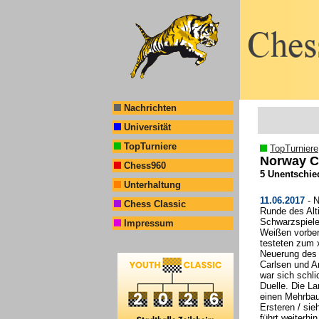
Nachrichten
Universität
TopTurniere
TopTurniere
Norway C
Chess960
5 Unentschie
Unterhaltung
11.06.2017
- N
Chess Classic
Runde des Alt
Schwarzspieler
Impressum
Weißen vorber
testeten zum 
Neuerung des
Carlsen und A
war sich schli
Duelle. Die L
einen Mehrbau
Ersteren / si
führt weiterh