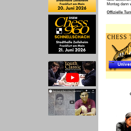
Montag dann w
Offizielle Tur