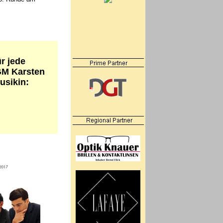
r jede
GM Karsten
usikin: