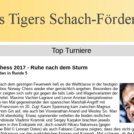
Top Turniere
hess 2017 - Ruhe nach dem Sturm
den in Runde 5
ach dem gestrigen Feuerwerk ließ es die Weltklasse in der heutigen
ibox Norway Chess wieder eher gemächlich angehen. Besonders die
 zeigten sich sehr gut gegen die teils Leib- und Magenvarianten der
eitet. Maxime Vachier-Lagrave und Levon Aronian beispielsweise
x-ten Mal gegeneinander den spanischen Marshall-Angriff mit
 Franzosen im 20. Zug! Kaum Spannung kam zwischen Magnus
nish Giri auf, wie auch bei Viswanathan Anand und Wesley So. Man
cht ebenbürtig. Etwas spannender verliefen die beiden restlichen
andsleute Vladimir Kramnik und Sergey Karjakin brachten jeweils
ern in ihre Endspiele mit, doch sowohl Hikaru Nakamura (gegen
ehe Bild © Lennart Ootes) als auch Fabiano Caruana zeigten, dass dies nicht 
in Nakamura vor den punktgleichen Aronian und Kramnik. Mal schauen, ob die