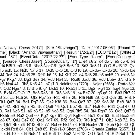
7 37. Qf2 Kg8 38. Be8 Bf8 39. Rf6 Qe7 40. Ba4 Qc7 41. Qf3 Qe7 42. Rh1 Rgh7 43. Bc2 Qe8 44. Qd1 Be7 45. Ba4 Nc6 46. Rff1 Qc8 47. Qf3 Nd8 48. Rh2 Qc7 49. Kg1 Rg7 50. Ra1 Nc6 51. a6 b6 52. b5 Nd8 53. Qg4 Rh5 54. Bf4 Rgh7 55. Qg3 Qd7 56. Rb1 Qe8 57. Bd1 Qd7 58. Bxh5 Rxh5 59. Ra2 Qe8 60. Kg2 Kg7 61. Qg4 Kg8 62. Bc1 Kg7 63. Ba3 Bxa3 64. Rxa3 Kg8 65. Kg3 Kg7 66. Ra2 Kg8 67. Qd1 Qe7 68. Qc1 Kg7 69. Rf2 Kg8 70. Rf6 Kg7 71. Qb2 Kg8 72. Rbf1 Kg7 73. Kg4 Kg8 74. Qc2 Kg7 75. Qb1 Rh7 76. R1f3 Rh8 77. Rxf7+ Nxf7 78. Rf6 Nxe5+ 79. dxe5 Qe8 80. Qb4 Qd7 81. h5 gxh5+ 82. Kh3 d4 83. cxd4 Rc8 84. Qb1 Qe8 85. Rh6 {1-0 Short (2705) - Granda Zuniga (2657), Lima 2012}) 7... Nge7 8. f3 Bf5 9. b4 cxd4 10. cxd4 Nc8 11. g4 Bg6 12. Bg2 Nb6 13. O-O Nc4 14. Bf2 Bxb1 15. Qxb1 Nd2 16. Qd3 Nxf1 17. Rxf1 Be7 18. f4 Bh4 19. Be3 Qe7 20. Bd2 a6 21. Kh1 Na7 22. Ng1 Qd8 23. g5 h6 24. Qh3 hxg5 25. fxg5 Qc7 26. Nf3 Qc2 27. Be1 Rc8 28. Nxh4 Nb5 29. g6 Nxd4 30. gxf7+ Kd7 31. Qg4 g5 32. Qxd4 gxh4 33. Bxd5 {1-0 Short (2671) - Izzat (2491), Ballarat 2016}) 6... Bxe2 7. Bxe2 e6 8. O-O Qb6 (8... Nge7 9. Na3 Nf5 10. Nc2 Be7 11. Bd3 g6 12. Bxf5 gxf5 13. Qh5 cxd4 14. Nxd4 Qd7 15. Bh6 Rg8 16. Bf4 Rg7 17. Rfd1 O-O-O 18. c4 Rdg8 19. g3 Bg5 20. Qf3 Bxf4 21. Qxf4 Ne7 22. Nb5 Kb8 23. Qe3 b6 24. a4 Qc6 25. Nd4 Qb7 26. a5 dxc4 27. axb6 Qxb6 28. Qa3 Nd5 29. Qd6+ Qxd6 30. exd6 f4 31. d7 Kb7 32. Nf5 exf5 33. Rxd5 Rd8 34. Rb5+ Kc6 35. Rxf5 fxg3 36. Rxa7 Kb6 37. Ra4 Rxd7 38. Rb4+ Kc7 {½-½ Baklan (2636) - Fier (2575), Saint-Quentin 2014}) 9. dxc5 Bxc5 10. b4 Be7 11. Be3 $146 Qc7 12. f4 Nh6 13. Na3 a6 14. Bd3 O-O 15. Nc2 f6 16. Nd4 Nxd4 17. Bxd4 fxe5 18. Bxe5 Bd6 19. Bxd6 Qxd6 20. Qd2 Nf5 21. Rae1 Rac8 22. Re5 Rf6 23. Rfe1 g6 24. Bxf5 gxf5 25. Qe3 Rc6 26. a4 Qc7 27. c4 Rxc4 28. Rxe6 Re4 29. Qg3+ Qg7 30. Re8+ Rf8 31. Qxg7+ Kxg7 32. R1xe4 fxe4 33. Rxf8 Kxf8 34. Kf2 d4 35. g4 Kf7 36. h4 h5 37. gxh5 Kf6 38. h6 Kg6 39. f5+ Kxh6 40. a5 Kh5 41. Ke2 Kh6 42. Kf2 Kh5 43. Ke2 Kh6 44. Kf2 1/2-1/2 [Event "Altibox Norway Chess 2017"] [Site "Stavanger"] [Date "2017.06.06"] [Round "1"] [White "Kramnik, Vladimir"] [Black "Karjakin, Sergey"] [Result "1/2-1/2"] [ECO "C50"] [WhiteElo "2808"] [BlackElo "2781"] [PlyCount "88"] [EventDate "2017.??.??"] [EventType "tourn"] [EventCountry "NOR"] [SourceTitle "Chess Tigers"] [Source "ChessBase"] [SourceQuality "1"] 1. e4 e5 2. Nf3 Nc6 3. Bc4 Bc5 4. O-O Nf6 5. d3 O-O 6. a4 a6 7. c3 d5 (7... d6 8. Re1 Ba7 9. h3 Ne7 10. d4 Ng6 11. Nbd2 c6 12. Bf1 a5 13. dxe5 dxe5 14. Qc2 Be6 15. Nc4 Qc7 16. b4 axb4 17. cxb4 b5 18. Ne3 bxa4 19. Rxa4 Bxe3 20. Bxe3 Rxa4 21. Qxa4 Nxe4 22. Rc1 Bd5 23. b5 cxb5 24. Qxe4 Qxc1 25. Qxd5 Qc7 26. Qxb5 Rb8 27. Qd5 Rd8 28. Qb3 Rb8 29. Qa2 h6 30. Qd5 Qe7 31. Qe4 Qf6 32. g3 Rc8 33. Bd3 Qc6 34. Qf5 Re8 35. Be4 Qe6 36. Qh5 Ne7 37. Qxe5 Qxe5 38. Nxe5 Ng6 39. Bxg6 Rxe5 40. Bd3 f6 41. Kg2 Kh8 42. Kf3 Rd5 43. Bg6 Ra5 44. Ke4 Rb5 45. h4 Re5+ 46. Kd4 Ra5 47. Kc4 Re5 48. Bd4 Ra5 49. Bc5 Kg8 50. Kd5 Rb5 51. Kd6 Ra5 52. Be3 Re5 53. Bf4 Ra5 54. Bd3 Ra7 55. Ke6 Rb7 56. Kf5 Rd7 57. Bc2 Rb7 58. Kg6 Rb2 59. Bf5 Rxf2 60. Be6+ Kh8 61. Bd6 Re2 62. Bg4 Re8 63. Bf5 Kg8 64. Bc2 Re3 65. Bb1 Kh8 66. Kf7 Rb3 67. Be4 Re3 68. Bf5 Rc3 69. g4 Rc6 70. Bf8 Rc7+ 71. Kg6 Kg8 72. Bb4 Rb7 73. Bd6 Kh8 74. Bf8 Kg8 75. Ba3 Kh8 76. Be6 Rb6 77. Kf7 Rb7+ 78. Be7 h5 79. gxh5 f5 80. Bxf5 Rxe7+ 81. Kxe7 Kg8 82. Bd3 Kh8 83. Kf8 g5 84. hxg6 {½-½ Carlsen (2853) - Karjakin (2772), New York 2016}) 8. exd5 Nxd5 9. Nbd2 Kh8 10. Re1 f6 11. d4 Ba7 $146 (11... exd4 12. Nb3 Ba7 13. Nbxd4 Nxd4 14. Nxd4 c6 15. a5 Qd6 16. g3 Bh3 17. Qf3 Bxd4 18. cxd4 Qb4 19. Qe2 Bg4 20. Qf1 Rae8 21. Be3 Qxb2 22. Bxd5 cxd5 23. Reb1 Qc2 24. Rxb7 Be2 25. Qb1 Qc8 26. Ra7 Rg8 27. Qb7 Qf5 28. Qd7 Qh5 29. h3 Bd3 30. Qg4 Qxg4 31. hxg4 Ra8 32. Rd7 Rgd8 33. Rc7 Rdc8 34. Rac1 Rxc7 35. Rxc7 h6 36. Rc5 Bc4 37. Rc6 Ra7 38. f3 Rb7 39. Rb6 Rc7 40. Rb1 Bb5 41. Rc1 Bc4 42. Rb1 Be2 43. Kf2 Rc2 44. Rb7 Bd1+ 45. Ke1 Bxf3 46. Bf4 Bxg4 47. Ra7 Be2 48. Bd6 Bc4 49. Bf8 Re2+ 50. Kd1 Re4 51. Bxg7+ Kh7 52. Bxf6+ Kg6 53. Be5 h5 54. Kd2 Kf5 55. Kc3 Re1 56. Kb4 Rb1+ 57. Kc3 Rb5 58. Rxa6 Rb3+ 59. Kc2 Bxa6 60. Kxb3 Ke6 61. Kb4 Kd7 62. Kc5 Bc4 63. Kb6 {1-0 Giri (2755) - Tomashevsky (2731), Moskau 2016}) 12. dxe5 Nxe5 13. Nxe5 fxe5 14. Nf3 c6 15. Bg5 Qb6 16. Bxd5 cxd5 17. Be3 Qxb2 18. Bxa7 Rxa7 19. Qxd5 b6 20. Rab1 Qxc3 21. Rxb6 Raf7 22. Qxe5 Qxe5 23. Rxe5 Bg4 24. Re3 Kg8 25. Ne5 Rxf2 26. h3 Bc8 27. Nc6 Rf1+ 28. Kh2 R1f6 29. a5 h6 30. Ne7+ Kf7 31. Nc6 Kg8 32. Rc3 Kh7 33. Ne7 Bd7 34. Nd5 Rf5 35. Rd6 Bb5 36. Nc7 Bf1 37. Rd7 Rf2 38. Rg3 R8f7 39. Rxf7 Rxf7 40. Rc3 Rf5 41. Rc1 Bd3 42. Rc3 Bf1 43. Rc1 Bd3 44. Rc3 Bf1 1/2-1/2 [Event "Altibox Norway Chess 2017"] [Site "Stavanger"] [Date "2017.06.06"] [Round "1"] [White "Carlsen, Magnus"] [Black "So, Wesley"] [Result "1/2-1/2"] [ECO "C54"] [WhiteElo "2832"] [BlackElo "2812"] [PlyCount "125"] [EventDate "2017.??.??"] [EventType "tourn"] [EventCountry "NOR"] [SourceTitle "Chess Tigers"] [Source "ChessBase"] [SourceQuality "1"] 1. e4 e5 2. Nf3 Nc6 3. Bc4 Bc5 4. O-O Nf6 5. d3 O-O 6. h3 d6 7. c3 a6 8. a4 (8. Re1 Ba7 9. Bb3 h6 10. Nbd2 Re8 11. Nf1 Be6 12. Bc2 d5 13. exd5 Bxd5 14. Ng3 Bc5 15. b4 Bf8 16. a4 g6 17. Bb2 b5 18. Ne4 Rb8 19. Bc1 Nd7 20. Bb3 Bxb3 21. Qxb3 Re6 22. axb5 axb5 23. Be3 Nf6 24. Rad1 Nxe4 25. dxe4 Qe8 26. Rd5 Nd8 27. Ra1 Nb7 28. Ra7 c6 29. Rd1 Nd6 30. Nd2 Ra8 31. Rda1 Rxa7 32. Rxa7 Re7 33. Ra6 Rc7 34. Qa2 Kg7 35. Bb6 Rb7 36. Bc5 Be7 37. Ra8 Rb8 38. Ra7 Rd8 39. Bb6 Rc8 40. Bc7 Qd7 41. Bb6 Qe8 42. g3 Bg5 43. Bc7 Bxd2 44. Bxd6 Bxc3 45. Re7 Qg8 46. Qe6 Qf8 47. Kg2 Rd8 48. Bc5 Bd4 49. Qxc6 Kg8 50. Qxb5 Rb8 51. Rxf7 {1-0 Kramnik (2808) - Anand (2776), Moskau 2016}) 8... Be6 (8... Ba7 9. Nbd2 Ne7 10. Re1 c6 11. b4 Ng6 12. d4 exd4 13. cxd4 d5 14. exd5 Nxd5 15. Qb3 (15. b5 axb5 16. axb5 Be6 17. bxc6 bxc6 18. Ra6 Bb6 19. Rxa8 Qxa8 20. Ng5 Bxd4 21. Ndf3 Bf6 22. Nxe6 fxe6 23. Rxe6 Kh8 24. g3 Nc3 25. Qc2 c5 26. Ng5 Qd8 27. Nxh7 Kxh7 28. Bd3 Kh8 29. Bxg6 Bd4 30. Be3 Qd5 31. Bxd4 Qxd4 32. Qf5 Qd1+ 33. Kh2 Rd8 34. Rf6 {1-0 Karjakin (2785) - Matlakov (2694), Doha 2016}) 15... Be6 16. b5 axb5 17. axb5 Ndf4 18. Bxe6 Nxe6 19. Ba3 Nxd4 20. Nxd4 Bxd4 21. Rad1 Re8 22. Ne4 Qb6 23. Nd6 Rxe1+ 24. Rxe1 Bxf2+ 25. Kh1 Bxe1 26. Qxf7+ Kh8 27. Bb2 Rg8 28. Nf5 {1-0 Karjakin (2785) - Leko (2693), Doha 2016}) 9. Bxe6 fxe6 10. b4 $146 (10. d4 Ba7 11. Re1 exd4 12. cxd4 e5 13. Be3 d5 14. Nc3 exd4 15. Nxd4 Bxd4 16. Bxd4 Nxe4 17. Nxe4 Nxd4 18. Qxd4 dxe4 19. Qxe4 Qf6 20. Re2 c6 21. Ra3 Rad8 22. Rf3 Qd6 23. Rxf8+ Rxf8 24. g3 b5 25. axb5 axb5 26. Kg2 c5 27. b3 Rd8 28. h4 Qd5 29. Qxd5+ Rxd5 30. Re7 h5 31. Rc7 Kh7 32. Kf3 Rd3+ 33. Kf4 Rxb3 34. Rxc5 Kh6 35. Rc6+ g6 36. Rc7 Rb4+ 37. Ke3 Rb3+ 38. Ke4 Rb4+ 39. Kd3 Rb3+ 40. Ke4 Rb4+ {½-½ Nepomniachtchi (2719) - Yu (2737), Moskau 2016}) 10... Ba7 11. Be3 Bxe3 12. fxe3 Ne7 13. Nbd2 Ng6 14. d4 Qe7 15. Qb3 Kh8 16. b5 axb5 17. axb5 exd4 18. cxd4 e5 19. Rxa8 Rxa8 20. Rc1 exd4 21. exd4 Nxe4 22. Nxe4 Qxe4 23. Rxc7 Rf8 24. Qc2 Qd5 25. Qc4 Qxc4 26. Rxc4