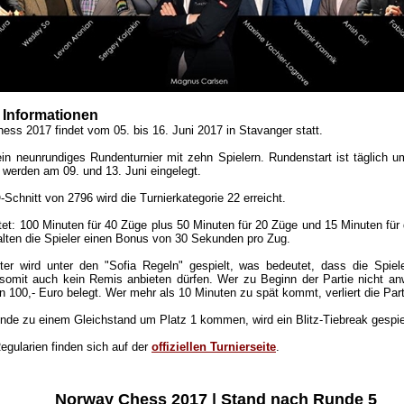
 Informationen
ss 2017 findet vom 05. bis 16. Juni 2017 in Stavanger statt.
ein neunrundiges Rundenturnier mit zehn Spielern. Rundenstart ist täglich 
 werden am 09. und 13. Juni eingelegt.
Schnitt von 2796 wird die Turnierkategorie 22 erreicht.
et: 100 Minuten für 40 Züge plus 50 Minuten für 20 Züge und 15 Minuten für 
lten die Spieler einen Bonus von 30 Sekunden pro Zug.
ter wird unter den "Sofia Regeln" gespielt, was bedeutet, dass die Spiele
somit auch kein Remis anbieten dürfen. Wer zu Beginn der Partie nicht anw
on 100,- Euro belegt. Wer mehr als 10 Minuten zu spät kommt, verliert die Part
nde zu einem Gleichstand um Platz 1 kommen, wird ein Blitz-Tiebreak gespie
Regularien finden sich auf der
offiziellen Turnierseite
.
Norway Chess 2017 | Stand nach Runde 5