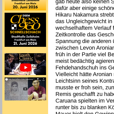
gab heute also keinen S
dafür aber einige schö
Hikaru Nakamura strebt
das Ungleichgewicht in 
wechselhaftem Verlauf f
Zeitkontrolle das Ges
Spannung die anderen üb
zwischen Levon Aronian
früh in der Partie viel 
meist bedächtig agieren
Fehdehandschuh ins Gesi
Vielleicht hätte Aronia
Leichtsinn seines Kontr
musste er froh sein, zu
Remis geschafft zu ha
Caruana spielten im Ve
runter bis zu blanken 
Mauer hielt den Gewinn