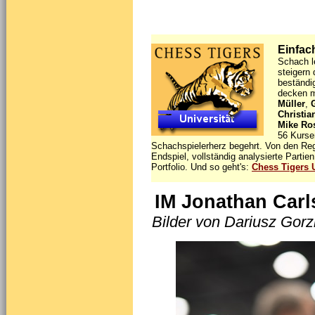
Einfach
Schach l
steigern 
beständi
decken m
Müller
,
Christi
Mike Ro
56 Kurse
Schachspielerherz begehrt. Von den Rege
Endspiel, vollständig analysierte Parti
Portfolio. Und so geht's:
Chess Tigers U
IM Jonathan Carls
Bilder von Dariusz Gorz