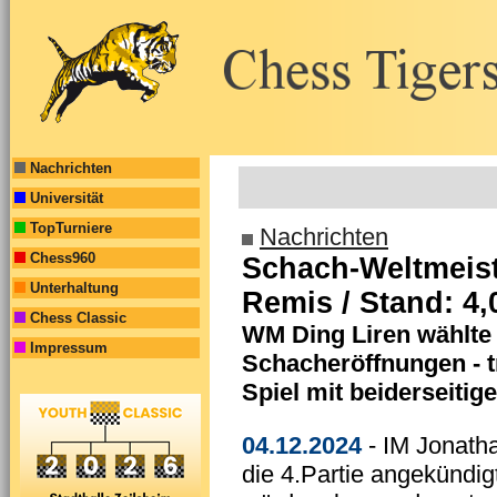
Nachrichten
Universität
TopTurniere
Nachrichten
Chess960
Schach-Weltmeiste
Unterhaltung
Remis / Stand: 4,0
Chess Classic
WM Ding Liren wählte 
Impressum
Schacheröffnungen - t
Spiel mit beiderseiti
04.12.2024
- IM Jonatha
die 4.Partie angekündig