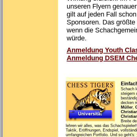
unseren Flyern genauer
gilt auf jeden Fall scho
Sponsoren. Das größte 
wenn die Schachgemeind
würde.
Anmeldung Youth Clas
Anmeldung DSEM Che
Einfach
Schach l
steigern 
beständi
decken m
Müller
,
Christi
Christia
Breite d
lehren wir alles, was das Schachspieler
Taktik, Eröffnungen, Endspiel, vollstän
umfangreichen Portfolio. Und so geht's: