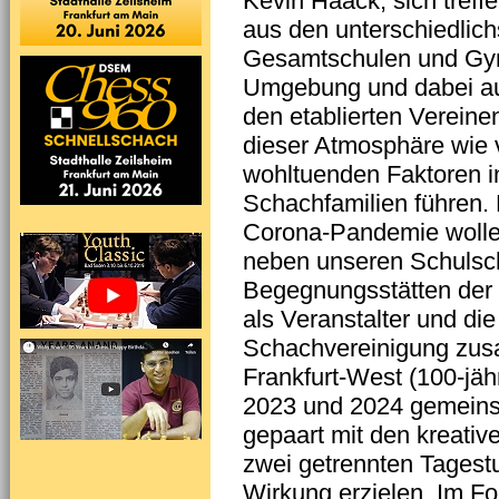
Kevin Haack, sich treffe
aus den unterschiedlic
Gesamtschulen und Gy
Umgebung und dabei auc
den etablierten Verein
dieser Atmosphäre wie 
wohltuenden Faktoren in
Schachfamilien führen.
Corona-Pandemie wollen
neben unseren Schulsch
Begegnungsstätten der 
als Veranstalter und di
Schachvereinigung zu
Frankfurt-West (100-jäh
2023 und 2024 gemeins
gepaart mit den kreati
zwei getrennten Tagest
Wirkung erzielen. Im F