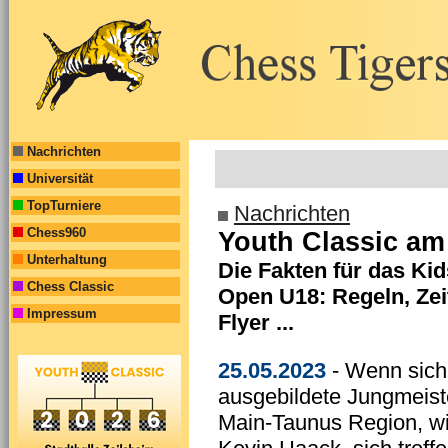
Nachrichten
Universität
TopTurniere
Nachrichten
Chess960
Youth Classic am
Unterhaltung
Die Fakten für das Ki
Chess Classic
Open U18: Regeln, Zei
Impressum
Flyer ...
25.05.2023
- Wenn sich
ausgebildete Jungmeist
Main-Taunus Region, w