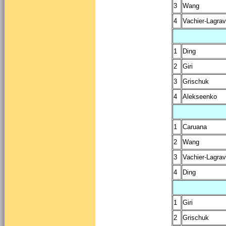
3
Wang
4
Vachier-Lagra
1
Ding
2
Giri
3
Grischuk
4
Alekseenko
1
Caruana
2
Wang
3
Vachier-Lagra
4
Ding
1
Giri
2
Grischuk