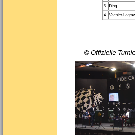
3
Ding
4
Vachier-Lagra
© Offizielle Turn