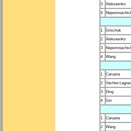
3
Alekseenko
4
Nepomniachtc
1
Grischuk
2
Alekseenko
3
Nepomniachtc
4
Wang
1
Caruana
2
Vachier-Lagra
3
Ding
4
Giri
1
Caruana
2
Wang