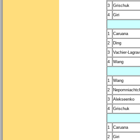
3
Grischuk
4
Giri
1
Caruana
2
Ding
3
Vachier-Lagra
4
Wang
1
Wang
2
Nepomniachtc
3
Alekseenko
4
Grischuk
1
Caruana
2
Giri