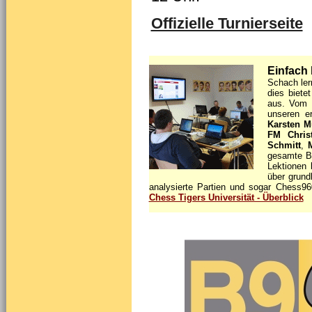
Offizielle Turnierseite
Einfach 
Schach ler
dies biete
aus. Vom G
unseren e
Karsten M
FM Chris
Schmitt
,
gesamte Br
Lektionen 
über grundl
analysierte Partien und sogar Chess96
Chess Tigers Universität - Überblick