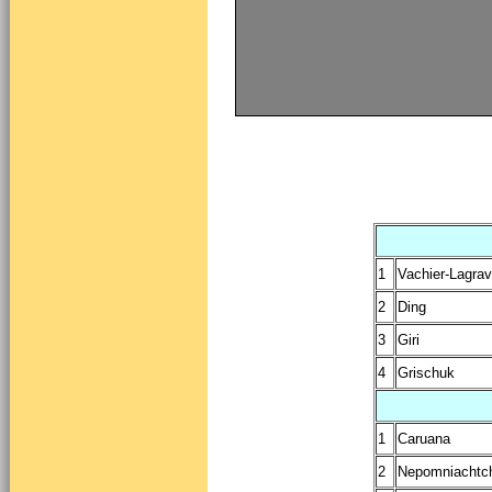
1
Vachier-Lagra
2
Ding
3
Giri
4
Grischuk
1
Caruana
2
Nepomniachtc