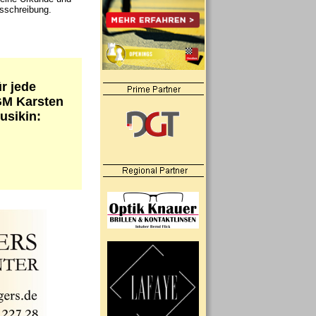
usschreibung.
r jede
GM Karsten
usikin: