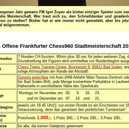
angenen Jahr gewann FM Igor Zuyev als bisher einziger Spieler zum zw
 die Meisterschaft. Wer traut sich zu, den Schnelldenker und gnadenl
on zu stoßen? Bisher hat er wie immer nicht gemeldet, aber bis jetz
al teilgenommen.
. Offene Frankfurter Chess960 Stadtmeisterschaft 20
7 Runden CH-System, 90min plus 30 sec für jeden weiteren Zug, d
rmodus
Grundstellung der Figuren wird unmittelbar vor Rundenbeginn ausg
Chess Tigers Training Center, Brunnenstr 9, 65812 Bad Soden
, a
t
ruhige Atmosphäre am Rande der Altstadt!
Günstig erreichbar
mit Auto (A66 Abfahrt Main-Taunus-Zentrum o
bis Bad Soden Bhf), jede Menge kostenfreie Parkplätze in Laufwe
Haltestelle in unmittelbarer Nähe des Spiellokals
Montags im November am
02.
9.
16.
23.
ge
und im Dezember am
07.
14.
und
21.
jeweils um 18.45 Uhr(!); zur ersten Runde ist ein Erscheinen vor 1
beginn
Voraussetzung, denn das garantiert den pünktlichen Turnierstart!
eise
1.000,-
Preisfonds
; 1.Preis 300,-; 2.Preis 200,-; 3.Preis 100,-
o)
eise
für alle, die keinen Geldpreis gewinnen!