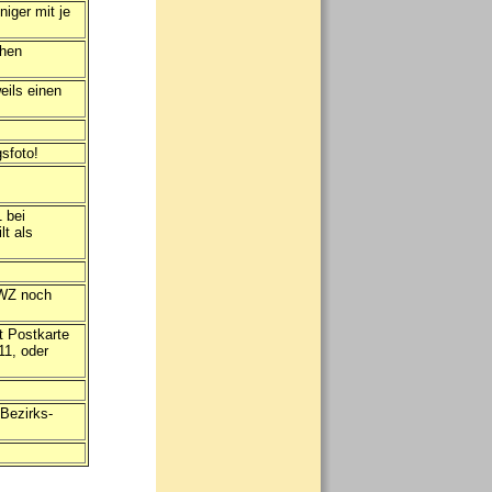
iger mit je
chen
eils einen
gsfoto!
 bei
lt als
DWZ noch
t Postkarte
11, oder
 Bezirks-