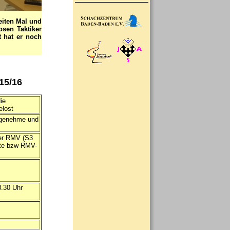
eiten Mal und
osen Taktiker
t hat er noch
15/16
ie
elost
ngenehme und
der RMV (S3
ite bzw RMV-
8.30 Uhr