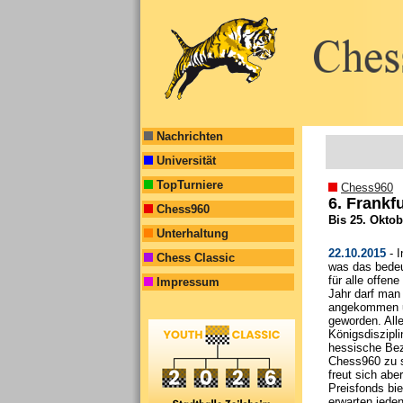
Nachrichten
Universität
TopTurniere
Chess960
6. Frank
Chess960
Bis 25. Oktob
Unterhaltung
22.10.2015
- I
Chess Classic
was das bedeut
für alle offe
Impressum
Jahr darf man
angekommen u
geworden. Alle
Königsdiszipl
hessische Bez
Chess960 zu s
freut sich abe
Preisfonds bie
erwarten jeden