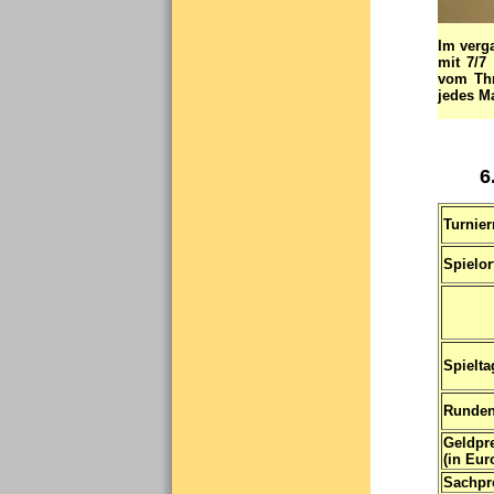
Im verg
mit 7/7
vom Thr
jedes M
6
Turnie
Spielor
Spielta
Runden
Geldpr
(in Eur
Sachpr