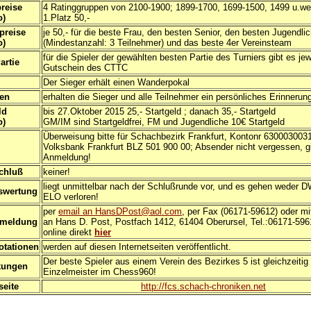
reise
4 Ratinggruppen von 2100-1900; 1899-1700, 1699-1500, 1499 u.wen
o)
1.Platz 50,-
preise
je 50,- für die beste Frau, den besten Senior, den besten Jugendli
o)
(Mindestanzahl: 3 Teilnehmer) und das beste 4er Vereinsteam
für die Spieler der gewählten besten Partie des Turniers gibt es jew
artie
Gutschein des CTTC
Der Sieger erhält einen Wanderpokal
en
erhalten die Sieger und alle Teilnehmer ein persönliches Erinnerun
ld
bis 27.Oktober 2015 25,- Startgeld ; danach 35,- Startgeld
o)
GM/IM sind Startgeldfrei, FM und Jugendliche 10€ Startgeld
Überweisung bitte für Schachbezirk Frankfurt, Kontonr 6300030031
Volksbank Frankfurt BLZ 501 900 00; Absender nicht vergessen, gi
Anmeldung!
chluß
keiner!
liegt unmittelbar nach der Schlußrunde vor, und es gehen weder 
swertung
ELO verloren!
per
email an HansDPost@aol.com
, per Fax (06171-59612) oder mi
nmeldung
an Hans D. Post, Postfach 1412, 61404 Oberursel, Tel.:06171-596
online direkt
hier
otationen
werden auf diesen Internetseiten veröffentlicht.
Der beste Spieler aus einem Verein des Bezirkes 5 ist gleichzeitig
kungen
Einzelmeister im Chess960!
seite
http://fcs.schach-chroniken.net