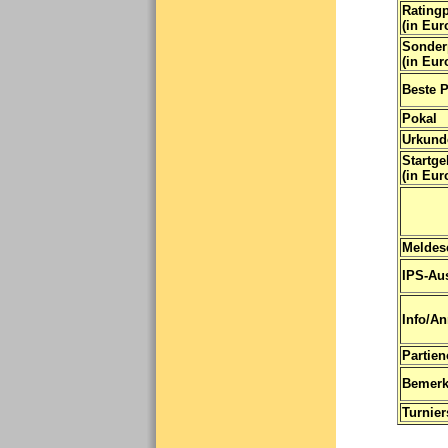
Ratingp
(in Eur
Sonder
(in Eur
Beste P
Pokal
Urkund
Startge
(in Eur
Meldes
IPS-Au
Info/A
Partien
Bemer
Turnier