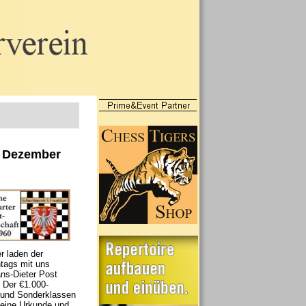
d Dezember
r laden der
tags mit uns
Hans-Dieter Post
. Der €1.000-
g- und Sonderklassen
r eine Urkunde und