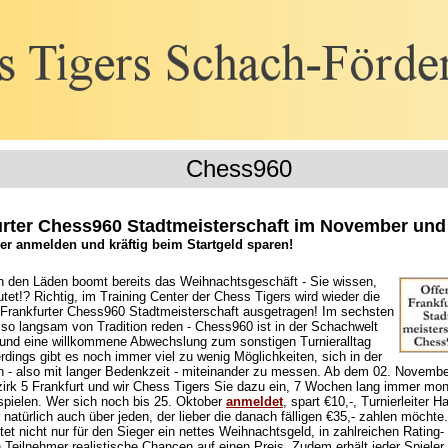
Chess960
furter Chess960 Stadtmeisterschaft im November un
er anmelden und kräftig beim Startgeld sparen!
n den Läden boomt bereits das Weihnachtsgeschäft - Sie wissen,
et!? Richtig, im Training Center der Chess Tigers wird wieder die
ne Frankfurter Chess960 Stadtmeisterschaft ausgetragen! Im sechsten
 so langsam von Tradition reden - Chess960 ist in der Schachwelt
nd eine willkommene Abwechslung zum sonstigen Turnieralltag
rdings gibt es noch immer viel zu wenig Möglichkeiten, sich in der
in - also mit langer Bedenkzeit - miteinander zu messen. Ab dem 02. Novembe
irk 5 Frankfurt und wir Chess Tigers Sie dazu ein, 7 Wochen lang immer mon
pielen. Wer sich noch bis 25. Oktober
anmeldet
, spart €10,-, Turnierleiter 
r natürlich auch über jeden, der lieber die danach fälligen €35,- zahlen möchte
tet nicht nur für den Sieger ein nettes Weihnachtsgeld, in zahlreichen Ratin
 Teilnehmer realistische Chancen auf einen Preis. Zudem erhält jeder Spiele