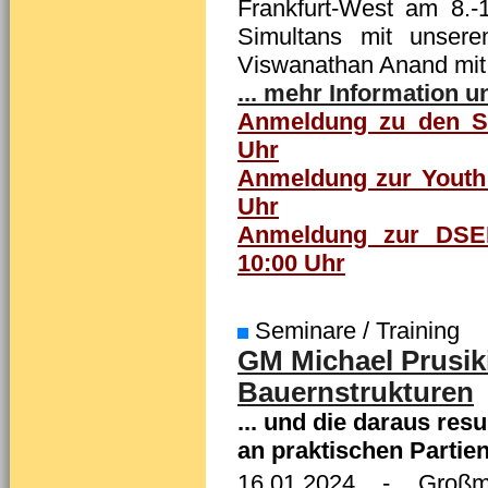
Frankfurt-West am 8.
Simultans mit unsere
Viswanathan Anand mit 
... mehr Information u
Anmeldung zu den Sim
Uhr
Anmeldung zur Youth 
Uhr
Anmeldung zur DSEM
10:00 Uhr
Seminare / Training
GM Michael Prusiki
Bauernstrukturen
... und die daraus res
an praktischen Partie
16.01.2024
- Großmei