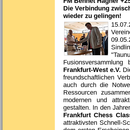
FM Bennet Hagner +25
Die Verbindung zwisc
wieder zu gelingen!
15.07.
Verei
09.05
Sindl
"Tau
Fusionsversammlung 
Frankfurt-West e.V.
Die
freundschaftlichen Ver
auch durch die Notwen
Ressourcen zusamme
modernen und attrakt
gestalten. In den Jahre
Frankfurt Chess Clas
attraktivsten Schnell-S