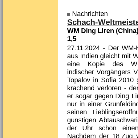
Nachrichten
Schach-Weltmeister
WM Ding Liren (China)
1,5
27.11.2024
- Der WM-K
aus Indien gleicht mit W
eine Kopie des Wet
indischer Vorgängers 
Topalov in Sofia 2010 g
krachend verloren - de
er sogar gegen Ding Lir
nur in einer Grünfeldi
seinen Lieblingseröf
günstigen Abtauschvari
der Uhr schon einen 
Nachdem der 18.Zug v