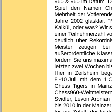
960 & 960 im Datum. Da
Spiel den Namen Ch
Mehrheit der Votieren
Jahre 2002 glasklar: "
Kalkül, oder was? Wir 
einer Teilnehmerzahl 
deutlich über Rekordni
Meister zeugen bei
außerordentliche Klass
fördern Sie uns maxima
letzten zwei Wochen bi
Hier in Zeilsheim beg
8.-10.Juli mit dem 1
Chess Tigers in Mainz
Chess960-Weltmeister
Svidler, Levon Aronia
bis 2010 in der Mainzer
für ein Zufall: der le