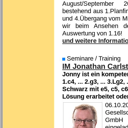
August/September 202
bestehend aus 1.Planf
und 4.Übergang vom Mit
wir beim Ansehen d
Auswertung von 1.16!
und weitere Informatio
Seminare / Training
IM Jonathan Carlst
Jonny ist ein kompete
1.c4, ... 2.g3, ... 3.Lg
Schwarz mit e5, c5, c6
Lösung erarbeitet oder
06.10.2
Gesells
GmbH h
eingela