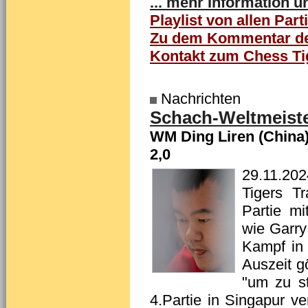
... mehr Information 
Playlist von allen Part
Zu dem Kommentar der
Kontakt zum Chess Ti
Nachrichten
Schach-Weltmeister
WM Ding Liren (China)
2,0
29.11.202
Tigers T
Partie mi
wie Garr
Kampf in 
Auszeit g
"um zu st
4.Partie in Singapur ve