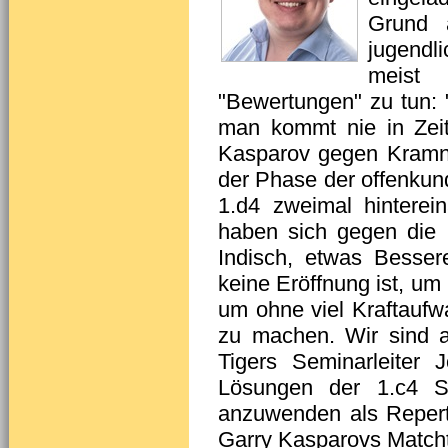
Grund 
jugendli
meist
"Bewertungen" zu tun: "E
man kommt nie in Zeit
Kasparov gegen Kramni
der Phase der offenkun
1.d4 zweimal hinterei
haben sich gegen die B
Indisch, etwas Besse
keine Eröffnung ist, um
um ohne viel Kraftauf
zu machen. Wir sind a
Tigers Seminarleiter 
Lösungen der 1.c4 Sp
anzuwenden als Reperto
Garry Kasparovs Matcht