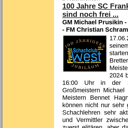
100 Jahre SC Frank
sind noch frei ...
GM Michael Prusikin -
- FM Christian Schra
17.06.
seine
starte
Brette
Meist
2024 b
16:00 Uhr in der St
Großmeistern Michael 
Meistern Bennet Hagn
können nicht nur sehr 
Schachlehren sehr akt
und Vermittler zwisch
zuerst elitären, aber 