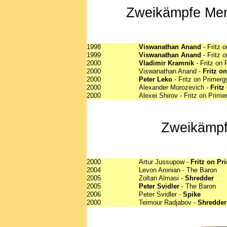
Zweikämpfe Mens
1998
Viswanathan Anand
- Fritz 
1999
Viswanathan Anand
- Fritz 
2000
Vladimir Kramnik
- Fritz on 
2000
Viswanathan Anand -
Fritz o
2000
Peter Leko
- Fritz on Primerg
2000
Alexander Morozevich -
Fritz
2000
Alexei Shirov - Fritz on Prime
Zweikämpf
2000
Artur Jussupow -
Fritz on Pr
2004
Levon Aronian - The Baron
2005
Zoltan Almasi -
Shredder
2005
Peter Svidler
- The Baron
2006
Peter Svidler -
Spike
2000
Teimour Radjabov -
Shredder