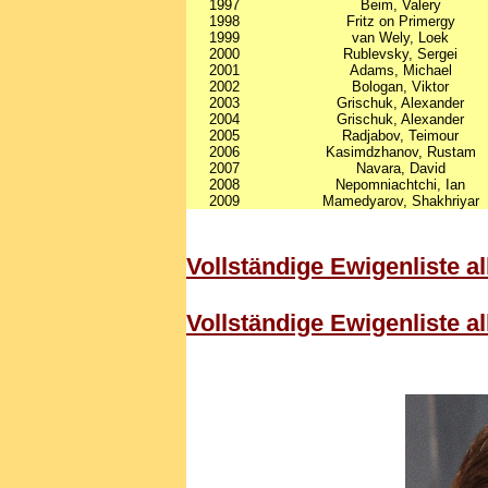
1997
Beim, Valery
1998
Fritz on Primergy
1999
van Wely, Loek
2000
Rublevsky, Sergei
2001
Adams, Michael
2002
Bologan, Viktor
2003
Grischuk, Alexander
2004
Grischuk, Alexander
2005
Radjabov, Teimour
2006
Kasimdzhanov, Rustam
2007
Navara, David
2008
Nepomniachtchi, Ian
2009
Mamedyarov, Shakhriyar
Vollständige Ewigenliste 
Vollständige Ewigenliste a