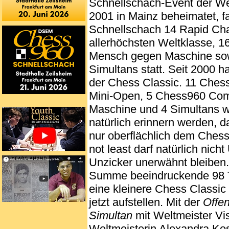
Schnellschach-Event der We
2001 in Mainz beheimatet, fan
Schnellschach 14 Rapid Cha
allerhöchsten Weltklasse, 
Mensch gegen Maschine sow
Simultans statt. Seit 2000 h
der Chess Classic. 11 Che
Mini-Open, 5 Chess960 Com
Maschine und 4 Simultans w
natürlich erinnern werden, 
nur oberflächlich dem Chess
not least darf natürlich ni
Unzicker unerwähnt bleiben.
Summe beeindruckende 98 Tu
eine kleinere Chess Classic
jetzt aufstellen. Mit der
Offe
Simultan
mit Weltmeister V
Weltmeisterin Alexandra Ko