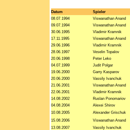
Datum
Spieler
08.07.1994
Viswanathan Anand
09.07.1994
Viswanathan Anand
30.06.1995
Vladimir Kramnik
17.11.1995
Viswanathan Anand
29.06.1996
Vladimir Kramnik
28.06.1997
Veselin Topalov
20.06.1998
Peter Leko
04.07.1999
Judit Polgar
19.06.2000
Garry Kasparov
20.06.2000
Vassily Ivanchuk
21.06.2001
Viswanathan Anand
22.06.2001
Vladimir Kramnik
14.08.2002
Ruslan Ponomariov
04.08.2004
Alexei Shirov
10.08.2005
Alexander Grischuk
15.08.2006
Viswanathan Anand
13.08.2007
Vassily Ivanchuk