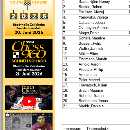
1.
Bauer,Björn-Benny
2.
Baskin,Robert
3.
Paulsen,Alexej
4.
Yanovska,Violeta
5.
Catalan,Jodean
6.
Ovsepyan,Arshak
7.
Mager,Denis
8.
Schirra,Maurice
9.
Bossert,Felix
10.
Walter,Jannick
11.
Müller,Elias
12.
Engmann,Marvin
13.
Arnold,Aaron
14.
Preußler,Philip
15.
Arnold,Jan
16.
Polat,Marcel
17.
Hlawatsch,Julian
18.
Braun,Maurice
19.
Schmidt,Sarah
20.
Bachmann,Jonas
21.
Markic,Daniela
Impressum
Datenschutz