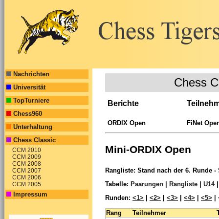
Nachrichten
Chess C
Universität
TopTurniere
Berichte
Teilneh
Chess960
ORDIX Open
FiNet Ope
Unterhaltung
Chess Classic
Mini-ORDIX Open
CCM 2010
CCM 2009
CCM 2008
Rangliste: Stand nach der 6. Runde - 
CCM 2007
CCM 2006
Tabelle:
Paarungen
|
Rangliste
|
U14
CCM 2005
Impressum
Runden:
<1>
|
<2>
|
<3>
|
<4>
|
<5>
|
Rang
Teilnehmer