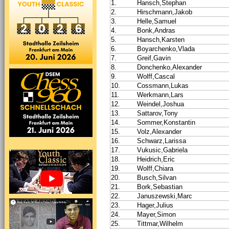
1.
Hansch,Stephan
2.
Hirschmann,Jakob
3.
Helle,Samuel
4.
Bonk,Andras
5.
Hansch,Karsten
6.
Boyarchenko,Vlada
7.
Greif,Gavin
8.
Donchenko,Alexander
9.
Wolff,Cascal
10.
Cossmann,Lukas
11.
Werkmann,Lars
12.
Weindel,Joshua
13.
Sattarov,Tony
14.
Sommer,Konstantin
15.
Volz,Alexander
16.
Schwarz,Larissa
17.
Vukusic,Gabriela
18.
Heidrich,Eric
19.
Wolff,Chiara
20.
Busch,Silvan
21.
Bork,Sebastian
22.
Januszewski,Marc
23.
Hager,Julius
24.
Mayer,Simon
25.
Tittmar,Wilhelm