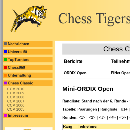
Nachrichten
Chess C
Universität
TopTurniere
Berichte
Teilneh
Chess960
ORDIX Open
FiNet Ope
Unterhaltung
Chess Classic
Mini-ORDIX Open
CCM 2010
CCM 2009
CCM 2008
Rangliste: Stand nach der 6. Runde - 
CCM 2007
CCM 2006
Tabelle:
Paarungen
|
Rangliste
|
U14
CCM 2005
Impressum
Runden:
<1>
|
<2>
|
<3>
|
<4>
|
<5>
|
Rang
Teilnehmer