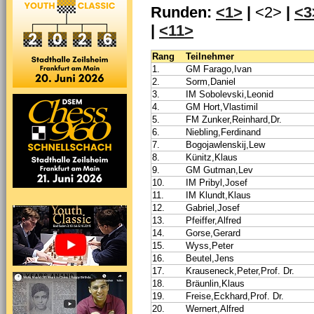
Runden:
<1>
|
<2>
|
<3
|
<11>
Rang
Teilnehmer
1.
GM Farago,Ivan
2.
Sorm,Daniel
3.
IM Sobolevski,Leonid
4.
GM Hort,Vlastimil
5.
FM Zunker,Reinhard,Dr.
6.
Niebling,Ferdinand
7.
Bogojawlenskij,Lew
8.
Künitz,Klaus
9.
GM Gutman,Lev
10.
IM Pribyl,Josef
11.
IM Klundt,Klaus
12.
Gabriel,Josef
13.
Pfeiffer,Alfred
14.
Gorse,Gerard
15.
Wyss,Peter
16.
Beutel,Jens
17.
Krauseneck,Peter,Prof. Dr.
18.
Bräunlin,Klaus
19.
Freise,Eckhard,Prof. Dr.
20.
Wernert,Alfred