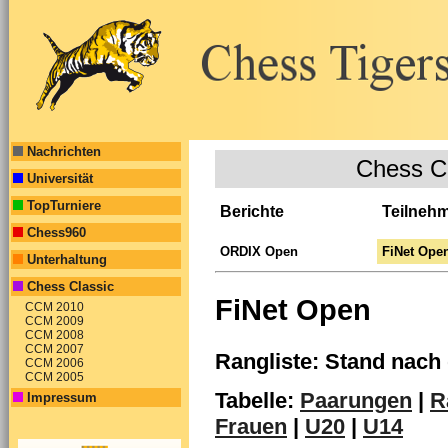
Nachrichten
Chess C
Universität
TopTurniere
Berichte
Teilneh
Chess960
ORDIX Open
FiNet Ope
Unterhaltung
Chess Classic
FiNet Open
CCM 2010
CCM 2009
CCM 2008
CCM 2007
Rangliste: Stand nach 
CCM 2006
CCM 2005
Tabelle:
Paarungen
|
R
Impressum
Frauen
|
U20
|
U14