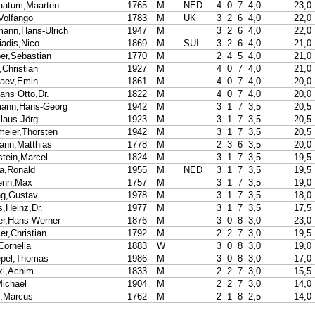
aatum,Maarten
1765
M
NED
4
0
7
4,0
23,0
Volfango
1783
M
UK
3
2
6
4,0
22,0
ann,Hans-Ulrich
1947
M
3
2
6
4,0
22,0
iadis,Nico
1869
M
SUI
3
2
6
4,0
21,0
er,Sebastian
1770
M
2
4
5
4,0
21,0
Christian
1927
M
4
0
7
4,0
21,0
jaev,Emin
1861
M
4
0
7
4,0
20,0
ans Otto,Dr.
1822
M
4
0
7
4,0
20,0
mann,Hans-Georg
1942
M
3
1
7
3,5
20,5
laus-Jörg
1923
M
3
1
7
3,5
20,5
meier,Thorsten
1942
M
3
1
7
3,5
20,5
ann,Matthias
1778
M
2
3
6
3,5
20,0
stein,Marcel
1824
M
3
1
7
3,5
19,5
,Ronald
1955
M
NED
3
1
7
3,5
19,5
enn,Max
1757
M
3
1
7
3,5
19,0
ng,Gustav
1978
M
3
1
7
3,5
18,0
s,Heinz,Dr.
1977
M
3
1
7
3,5
17,5
r,Hans-Werner
1876
M
3
0
8
3,0
23,0
er,Christian
1792
M
2
2
7
3,0
19,5
Cornelia
1883
W
3
0
8
3,0
19,0
pel,Thomas
1986
M
3
0
8
3,0
17,0
ki,Achim
1833
M
2
2
7
3,0
15,5
Michael
1904
M
2
2
7
3,0
14,0
h,Marcus
1762
M
2
1
8
2,5
14,0