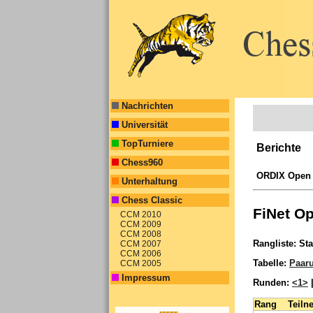
Nachrichten
Universität
TopTurniere
Berichte
Chess960
ORDIX Open
Unterhaltung
Chess Classic
FiNet O
CCM 2010
CCM 2009
CCM 2008
Rangliste: St
CCM 2007
CCM 2006
Tabelle:
Paar
CCM 2005
Impressum
Runden:
<1>
Rang
Teiln