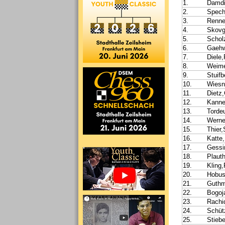
1.
Damdi
2.
Specht
3.
Renne
4.
Skovg
5.
Schol
6.
Gaehwi
7.
Diele,
8.
Weime
9.
Stuif
10.
Wiesn
11.
Dietz,
12.
Kannen
13.
Torde
14.
Werne
15.
Thier
16.
Katte,
17.
Gessi
18.
Plauth
19.
Kling,
20.
Hobus
21.
Guthm
22.
Bogoj
23.
Rachi
24.
Schüt
25.
Stiebe