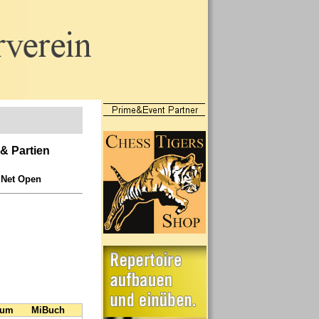
 & Partien
iNet Open
Sum
MiBuch