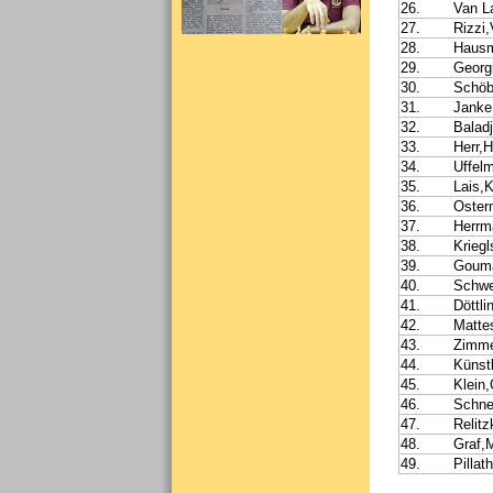
26.
Van L
27.
Rizzi,
28.
Hausm
29.
Georg
30.
Schöb
31.
Janke,
32.
Balad
33.
Herr,H
34.
Uffel
35.
Lais,K
36.
Oster
37.
Herrm
38.
Kriegl
39.
Gouma
40.
Schw
41.
Döttli
42.
Matte
43.
Zimme
44.
Künstl
45.
Klein,
46.
Schne
47.
Relitz
48.
Graf,
49.
Pillat