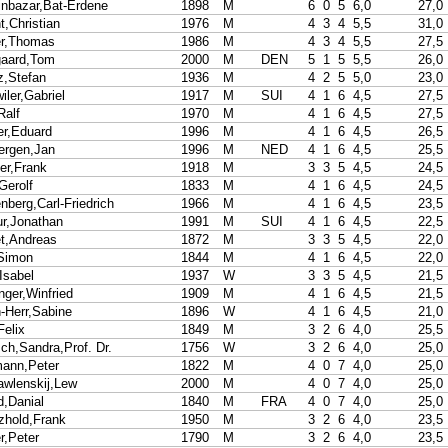
nbazar,Bat-Erdene
1898
M
6
0
5
6,0
27,0
,Christian
1976
M
4
3
4
5,5
31,0
r,Thomas
1986
M
4
3
4
5,5
27,5
aard,Tom
2000
M
DEN
5
1
5
5,5
26,0
z,Stefan
1936
M
4
2
5
5,0
23,0
ler,Gabriel
1917
M
SUI
4
1
6
4,5
27,5
Ralf
1970
M
4
1
6
4,5
27,5
r,Eduard
1996
M
4
1
6
4,5
26,5
bergen,Jan
1996
M
NED
4
1
6
4,5
25,5
er,Frank
1918
M
3
3
5
4,5
24,5
Gerolf
1833
M
4
1
6
4,5
24,5
berg,Carl-Friedrich
1966
M
4
1
6
4,5
23,5
ur,Jonathan
1991
M
SUI
4
1
6
4,5
22,5
t,Andreas
1872
M
3
3
5
4,5
22,0
,Simon
1844
M
4
1
6
4,5
22,0
Isabel
1937
W
3
3
5
4,5
21,5
nger,Winfried
1909
M
4
1
6
4,5
21,5
-Herr,Sabine
1896
W
4
1
6
4,5
21,0
Felix
1849
M
3
2
6
4,0
25,5
ch,Sandra,Prof. Dr.
1756
W
3
2
6
4,0
25,0
ann,Peter
1822
M
4
0
7
4,0
25,0
awlenskij,Lew
2000
M
4
0
7
4,0
25,0
d,Danial
1840
M
FRA
4
0
7
4,0
25,0
zhold,Frank
1950
M
3
2
6
4,0
23,5
r,Peter
1790
M
3
2
6
4,0
23,5