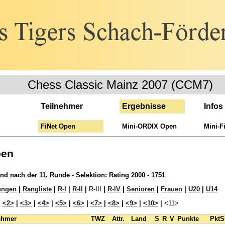
Chess Classic Mainz 2007 (CCM7)
Teilnehmer
Ergebnisse
Infos
FiNet Open
Mini-ORDIX Open
Mini-F
pen
and nach der 11. Runde - Selektion: Rating 2000 - 1751
ungen
|
Rangliste
|
R-I
|
R-II
|
R-III
|
R-IV
|
Senioren
|
Frauen
|
U20
|
U14
|
<2>
|
<3>
|
<4>
|
<5>
|
<6>
|
<7>
|
<8>
|
<9>
|
<10>
|
<11>
ehmer
TWZ
Attr.
Land
S
R
V
Punkte
Pkt