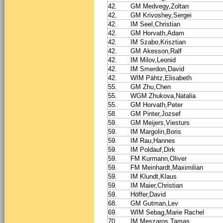
42.
GM Medvegy,Zoltan
42.
GM Krivoshey,Sergei
42.
IM Seel,Christian
42.
GM Horvath,Adam
42.
IM Szabo,Krisztian
42.
GM Akesson,Ralf
42.
IM Milov,Leonid
42.
IM Smerdon,David
42.
WIM Pähtz,Elisabeth
55.
GM Zhu,Chen
55.
WGM Zhukova,Natalia
55.
GM Horvath,Peter
58.
GM Pinter,Jozsef
59.
GM Meijers,Viesturs
59.
IM Margolin,Boris
59.
IM Rau,Hannes
59.
IM Poldauf,Dirk
59.
FM Kurmann,Oliver
59.
FM Meinhardt,Maximilian
59.
IM Klundt,Klaus
59.
IM Maier,Christian
59.
Höffer,David
68.
GM Gutman,Lev
69.
WIM Sebag,Marie Rachel
70.
IM Meszaros,Tamas