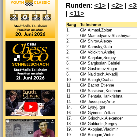
Runden:
<1>
|
<2>
|
<3
|
<11>
Rang
Teilnehmer
1.
GM Almasi,Zoltan
2.
GM Mamedyarov,Shakhriyar
2.
GM Shirov,Alexey
2.
GM Kamsky,Gata
2.
GM Volokitin,Andrej
6.
GM Karjakin,Sergey
6.
GM Sargissian,Gabriel
6.
GM Gashimov,Vugar
6.
GM Naiditsch,Arkadij
10.
GM Balogh,Csaba
11.
GM Bacrot,Etienne
11.
GM Sasikiran,Krishnan
11.
GM Pentala,Harikrishna
14.
GM Jussupow,Artur
14.
GM Lysyj,Igor
16.
GM Gyimesi,Zoltan
17.
GM Grischuk,Alexander
18.
GM Galdunts,Sergey
19.
GM Akopian,Vladimir
19.
GM Bologan,Victor