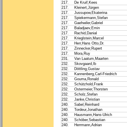
217.
De Kruif,Kees
217.
Kleinert,Jürgen
217.
Jussupow,Ekaterina
217.
Spiekermann,Stefan
217.
Gaehwiler,Gabriel
217.
Baladjaev,Emin
217.
Rachid,Danial
217.
Krieglstein,Marcel
217.
Herr,Hans Otto,Dr.
217.
Zinnecker,Rupert
217.
Mora,Ruy
231.
Van Laatum,Maarten
232.
Skovgaard,Ib
232.
Döttling,Gustav
232.
Kannenberg,Carl-Friedrich
232.
Gouma,Ronald
232.
Schützhold,Frank
232.
Ostermeier,Thorsten
232.
Scholz,Stefan
232.
Janke,Christian
240.
Sabel,Reinhard
240.
Tordeur,Jonathan
240.
Hausmann,Hans-Ulrich
240.
Schöber,Sebastian
240.
Herrmann,Adrian