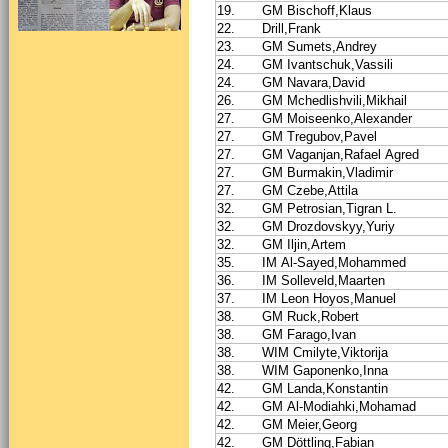
19.
GM Bischoff,Klaus
22.
Drill,Frank
23.
GM Sumets,Andrey
24.
GM Ivantschuk,Vassili
24.
GM Navara,David
26.
GM Mchedlishvili,Mikhail
27.
GM Moiseenko,Alexander
27.
GM Tregubov,Pavel
27.
GM Vaganjan,Rafael Agred
27.
GM Burmakin,Vladimir
27.
GM Czebe,Attila
32.
GM Petrosian,Tigran L.
32.
GM Drozdovskyy,Yuriy
32.
GM Iljin,Artem
35.
IM Al-Sayed,Mohammed
36.
IM Solleveld,Maarten
37.
IM Leon Hoyos,Manuel
38.
GM Ruck,Robert
38.
GM Farago,Ivan
38.
WIM Cmilyte,Viktorija
38.
WIM Gaponenko,Inna
42.
GM Landa,Konstantin
42.
GM Al-Modiahki,Mohamad
42.
GM Meier,Georg
42.
GM Döttling,Fabian