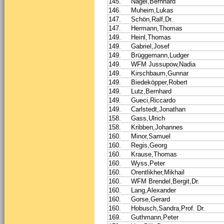
145.
Nagel,Bernhard
146.
Muheim,Lukas
147.
Schön,Ralf,Dr.
147.
Hermann,Thomas
149.
Heinl,Thomas
149.
Gabriel,Josef
149.
Brüggemann,Ludger
149.
WFM Jussupow,Nadia
149.
Kirschbaum,Gunnar
149.
Biedeköpper,Robert
149.
Lutz,Bernhard
149.
Gueci,Riccardo
149.
Carlstedt,Jonathan
158.
Gass,Ulrich
158.
Kribben,Johannes
160.
Minor,Samuel
160.
Regis,Georg
160.
Krause,Thomas
160.
Wyss,Peter
160.
Orentlikher,Mikhail
160.
WFM Brendel,Bergit,Dr.
160.
Lang,Alexander
160.
Gorse,Gerard
160.
Hobusch,Sandra,Prof. Dr.
169.
Guthmann,Peter