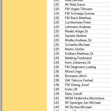
120.
Abel,Dennes
120.
IM Wall,Gavin
120.
FM Vogler,Tillmann
120.
FM Schnepp,Gunnar
120.
FM Bach,Matthias
120.
Lüchtemeier,Peter
120.
Lehmann,Andreas
120.
Riedel,Holger,Dr.
120.
Sprotte,Norbert
120.
Modler,Andreas,Dr.
120.
Schaefer,Michael
120.
Martin,Stefan
120.
Kribben,Matthias,Dr.
120.
Niebling,Ferdinand
134.
Kern,Johannes,Dr.
135.
FM Deglmann,Ludwig
136.
Münch,Ingo
136.
Bonnaire,Ulrich
138.
GM Tahicov,Farhad
139.
FM Gheng,Josef
139.
Kuhn,Ulf
139.
Dietz,Gerolf
142.
WGM Hrabinska,Myroslava
143.
IM Sprenger,Jan Michael
143.
IM Richter,Michael