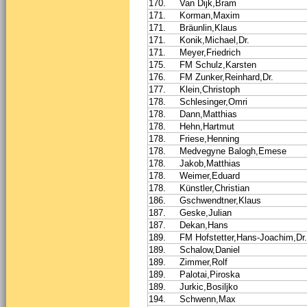
170.
Van Dijk,Bram
171.
Korman,Maxim
171.
Bräunlin,Klaus
171.
Konik,Michael,Dr.
171.
Meyer,Friedrich
175.
FM Schulz,Karsten
176.
FM Zunker,Reinhard,Dr.
177.
Klein,Christoph
178.
Schlesinger,Omri
178.
Dann,Matthias
178.
Hehn,Hartmut
178.
Friese,Henning
178.
Medvegyne Balogh,Emese
178.
Jakob,Matthias
178.
Weimer,Eduard
178.
Künstler,Christian
186.
Gschwendtner,Klaus
187.
Geske,Julian
187.
Dekan,Hans
189.
FM Hofstetter,Hans-Joachim,Dr.
189.
Schalow,Daniel
189.
Zimmer,Rolf
189.
Palotai,Piroska
189.
Jurkic,Bosiljko
194.
Schwenn,Max