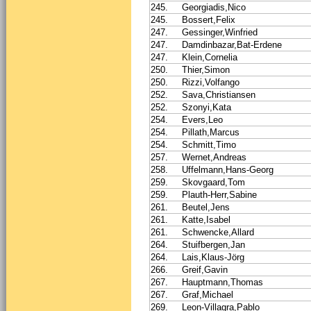
245.
Georgiadis,Nico
245.
Bossert,Felix
247.
Gessinger,Winfried
247.
Damdinbazar,Bat-Erdene
247.
Klein,Cornelia
250.
Thier,Simon
250.
Rizzi,Volfango
252.
Sava,Christiansen
252.
Szonyi,Kata
254.
Evers,Leo
254.
Pillath,Marcus
254.
Schmitt,Timo
257.
Wernet,Andreas
258.
Uffelmann,Hans-Georg
259.
Skovgaard,Tom
259.
Plauth-Herr,Sabine
261.
Beutel,Jens
261.
Katte,Isabel
261.
Schwencke,Allard
264.
Stuifbergen,Jan
264.
Lais,Klaus-Jörg
266.
Greif,Gavin
267.
Hauptmann,Thomas
267.
Graf,Michael
269.
Leon-Villagra,Pablo