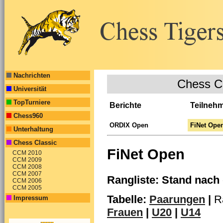
Nachrichten
Chess C
Universität
TopTurniere
Berichte
Teilneh
Chess960
ORDIX Open
FiNet Ope
Unterhaltung
Chess Classic
FiNet Open
CCM 2010
CCM 2009
CCM 2008
CCM 2007
Rangliste: Stand nach
CCM 2006
CCM 2005
Tabelle:
Paarungen
|
R
Impressum
Frauen
|
U20
|
U14