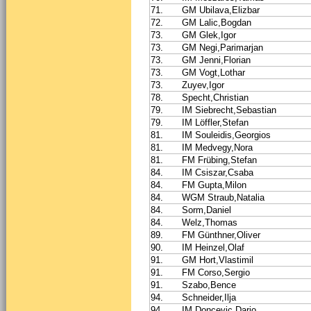
71.
GM Ubilava,Elizbar
72.
GM Lalic,Bogdan
73.
GM Glek,Igor
73.
GM Negi,Parimarjan
73.
GM Jenni,Florian
73.
GM Vogt,Lothar
73.
Zuyev,Igor
78.
Specht,Christian
79.
IM Siebrecht,Sebastian
79.
IM Löffler,Stefan
81.
IM Souleidis,Georgios
81.
IM Medvegy,Nora
81.
FM Frübing,Stefan
84.
IM Csiszar,Csaba
84.
FM Gupta,Milon
84.
WGM Straub,Natalia
84.
Sorm,Daniel
84.
Welz,Thomas
89.
FM Günthner,Oliver
90.
IM Heinzel,Olaf
91.
GM Hort,Vlastimil
91.
FM Corso,Sergio
91.
Szabo,Bence
94.
Schneider,Ilja
94.
IM Doncevic,Dario