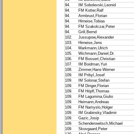
94.
IM Sobolevski,Leonid
94.
FM Kotter,Ralf
94.
Armbrust,Florian
94.
Hirneise,Tobias
94.
FM Szakolczai,Peter
94.
Grill,Bernd
102.
Jussupow,Alexander
103.
Hirneise,Jens
104.
Markmann,Ulrich
105.
Wichmann,Daniel,Dr.
106.
FM Bossert,Christian
107.
IM Boidman,Yuri
108.
Zimmer,Hans-Werner
109.
IM Pribyl,Josef
109.
IM Solonar,Stefan
109.
FM Dinger,Florian
109.
FM Höpfl,Thomas
109.
FM Lagumina,Giulio
109.
Heimann,Andreas
109.
FM Namyslo,Holger
109.
IM Grabinsky,Vladimir
109.
Gazic,Josip
109.
Schenderowitsch,Michael
109.
Skovgaard,Peter