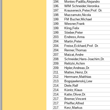
194.
Montes-Padilla,Alejandro
196.
WIM Schneider,Veronika
197.
Krauseneck,Peter,Prof. Dr.
198.
Mazzamuto,Nicola
199.
FM Bucher,Michael
199.
Wiesner,Frank
199.
Kling,Felix
199.
Stieber,Peter
203.
Endress,Anna
204.
Martin,Peter
204.
Freise,Eckhard,Prof. Dr.
204.
Renner,Thomas
207.
Matzat,Andre
208.
Schneider,Hans-Joachim,Dr.
209.
Relitzki,Achim
209.
Hipler,Andreas,Dr.
211.
Mattes,Heinz,Dr.
212.
Herrmann,Matthias
213.
Bogojawlenskij,Lew
214.
Diele,Ralf
214.
Künitz,Klaus
214.
Katte,Oliver,Dr.
217.
Bremer,Vincent
217.
Pfeiffer,Alfred
217.
Kerz,Markus