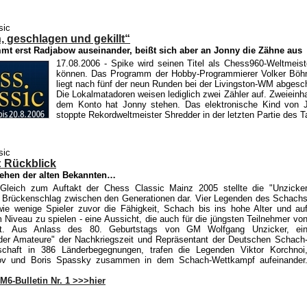
sic
 geschlagen und gekillt“
mt erst Radjabow auseinander, beißt sich aber an Jonny die Zähne aus
17.08.2006
- Spike wird seinen Titel als Chess960-Weltmeiste
können. Das Programm der Hobby-Programmierer Volker Böh
liegt nach fünf der neun Runden bei der Livingston-WM abgesch
Die Lokalmatadoren weisen lediglich zwei Zähler auf. Zweieinh
dem Konto hat Jonny stehen. Das elektronische Kind von 
stoppte Rekordweltmeister Shredder in der letzten Partie des 
sic
: Rückblick
ehen der alten Bekannten…
Gleich zum Auftakt der Chess Classic Mainz 2005 stellte die "Unzicke
 Brückenschlag zwischen den Generationen dar. Vier Legenden des Schach
wie wenige Spieler zuvor die Fähigkeit, Schach bis ins hohe Alter und au
Niveau zu spielen - eine Aussicht, die auch für die jüngsten Teilnehmer vo
st. Aus Anlass des 80. Geburtstags von GM Wolfgang Unzicker, ei
der Amateure" der Nachkriegszeit und Repräsentant der Deutschen Schach
schaft in 386 Länderbegegnungen, trafen die Legenden Viktor Korchnoi
ov und Boris Spassky zusammen in dem Schach-Wettkampf aufeinander
M6-Bulletin Nr. 1 >>>hier