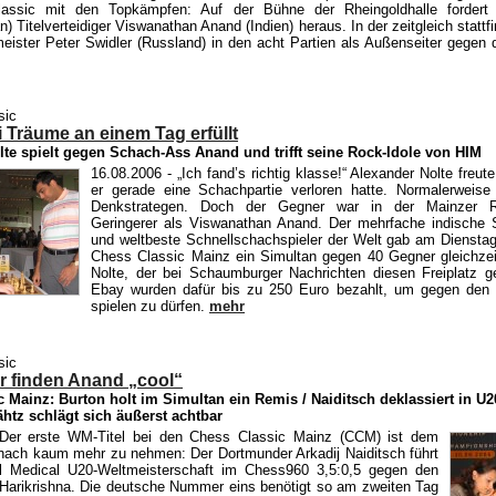
assic mit den Topkämpfen: Auf der Bühne der Rheingoldhalle fordert
) Titelverteidiger Viswanathan Anand (Indien) heraus. In der zeitgleich stat
eister Peter Swidler (Russland) in den acht Partien als Außenseiter gegen
sic
i Träume an einem Tag erfüllt
lte spielt gegen Schach-Ass Anand und trifft seine Rock-Idole von HIM
16.08.2006
- „Ich fand’s richtig klasse!“ Alexander Nolte freute
er gerade eine Schachpartie verloren hatte. Normalerweise 
Denkstrategen. Doch der Gegner war in der Mainzer Rh
Geringerer als Viswanathan Anand. Der mehrfache indische S
und weltbeste Schnellschachspieler der Welt gab am Diensta
Chess Classic Mainz ein Simultan gegen 40 Gegner gleichzei
Nolte, der bei Schaumburger Nachrichten diesen Freiplatz g
Ebay wurden dafür bis zu 250 Euro bezahlt, um gegen den 
spielen zu dürfen.
mehr
sic
 finden Anand „cool“
 Mainz: Burton holt im Simultan ein Remis / Naiditsch deklassiert in U
ähtz schlägt sich äußerst achtbar
Der erste WM-Titel bei den Chess Classic Mainz (CCM) ist dem
ach kaum mehr zu nehmen: Der Dortmunder Arkadij Naiditsch führt
cal Medical U20-Weltmeisterschaft im Chess960 3,5:0,5 gegen den
 Harikrishna. Die deutsche Nummer eins benötigt so am zweiten Tag