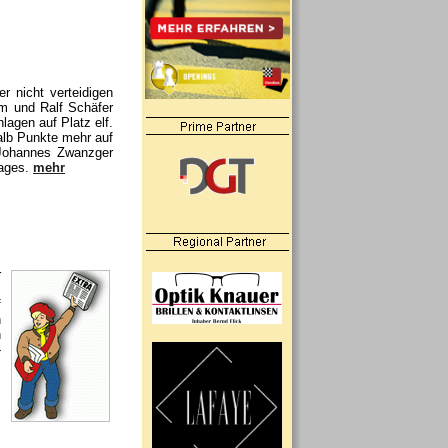
r nicht verteidigen
m und Ralf Schäfer
lagen auf Platz elf.
alb Punkte mehr auf
Johannes Zwanzger
Tages.
mehr
r
s
f
n
n
-
,
.