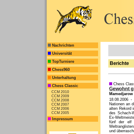
Nachrichten
Universität
TopTurniere
Berichte
Chess960
Unterhaltung
Chess Clas
Chess Classic
Gewohnt gu
CCM 2010
Mamedjarow u
CCM 2009
18.08.2006
- 
CCM 2008
Nationen an de
CCM 2007
alten Rekord i
CCM 2006
des Schach-W
CCM 2005
Ex-Weltmeiste
Impressum
fünf der el
Weltrangliste
und überrasch