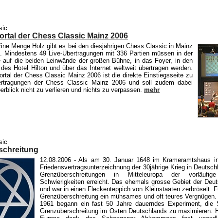
sic
ortal der Chess Classic Mainz 2006
ine Menge Holz gibt es bei den diesjährigen Chess Classic in Mainz
n. Mindestens 49 Live-Übertragungen mit 336 Partien müssen in der
e auf die beiden Leinwände der großen Bühne, in das Foyer, in den
des Hotel Hilton und über das Internet weltweit übertragen werden.
rtal der Chess Classic Mainz 2006 ist die direkte Einstiegsseite zu
bertragungen der Chess Classic Mainz 2006 und soll zudem dabei
erblick nicht zu verlieren und nichts zu verpassen.
mehr
sic
schreitung
12.08.2006
- Als am 30. Januar 1648 im Krameramtshaus in
Friedensvertragsunterzeichnung der 30jährige Krieg in Deutsch
Grenzüberschreitungen in Mitteleuropa der vorläufi
Schwierigkeiten erreicht. Das ehemals grosse Gebiet der Deut
und war in einen Fleckenteppich von Kleinstaaten zerbröselt. 
Grenzüberschreitung ein mühsames und oft teures Vergnügen.
1961 begann ein fast 50 Jahre dauerndes Experiment, die S
Grenzüberschreitung im Osten Deutschlands zu maximieren. H