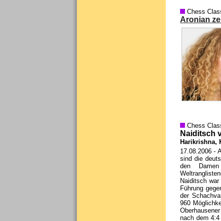
Chess Clas
Aronian zei
Chess Clas
Naiditsch v
Harikrishna,
17.08.2006
- A
sind die deut
den Damen u
Weltrangliste
Naiditsch war
Führung gegen
der Schachvar
960 Möglichkei
Oberhausener 
nach dem 4:4 i