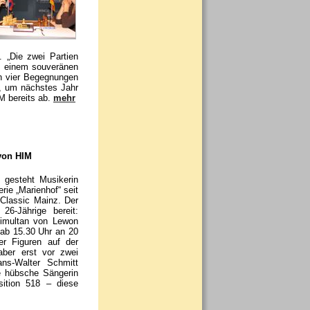
. „Die zwei Partien
it einem souveränen
en vier Begegnungen
n, um nächstes Jahr
M bereits ab.
mehr
 von HIM
 gesteht Musikerin
rie „Marienhof“ seit
 Classic Mainz. Der
26-Jährige bereit:
Simultan von Lewon
h ab 15.30 Uhr an 20
er Figuren auf der
aber erst vor zwei
ans-Walter Schmitt
e hübsche Sängerin
ition 518 – diese