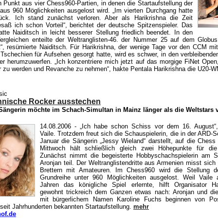
 Punkt aus vier Chess960-Partien, in denen die Startaufstellung der
 aus 960 Möglichkeiten ausgelost wird. „Im vierten Durchgang hatte
ück. Ich stand zunächst verloren. Aber als Harikrishna die Zeit
esaß ich schon Vorteil“, berichtet der deutsche Spitzenspieler. Das
tte Naiditsch in leicht besserer Stellung friedlich beendet. In den
ergleichen enteilte der Weltranglisten-46. der Nummer 25 auf dem Globus
ut“, resümierte Naiditsch. Für Harikrishna, der wenige Tage vor den CCM m
n Tschechien für Aufsehen gesorgt hatte, wird es schwer, in den verbleibend
r herumzuwerfen. „Ich konzentriere mich jetzt auf das morgige FiNet Ope
r zu werden und Revanche zu nehmen“, hakte Pentala Harikrishna die U20-W
sic
 finnische Rocker ausstechen
Sängerin möchte im Schach-Simultan in Mainz länger als die Weltstars
14.08.2006
- „Ich habe schon Schiss vor dem 16. August“,
Vaile. Trotzdem freut sich die Schauspielerin, die in der ARD-Se
Januar die Sängerin „Jessy Wieland“ darstellt, auf die Chess
Mittwoch hält schließlich gleich zwei Höhepunkte für die 
Zunächst nimmt die begeisterte Hobbyschachspielerin am 
Aronjan teil. Der Weltranglistendritte aus Armenien misst sic
Brettern mit Amateuren. Im Chess960 wird die Stellung d
Grundreihe unter 960 Möglichkeiten ausgelost. Weil Vaile 
Jahren das königliche Spiel erlernte, hilft Organisator H
gewohnt trickreich dem Ganzen etwas nach: Aronjan und di
mit bürgerlichem Namen Karoline Fuchs beginnen von Pos
 seit Jahrhunderten bekannten Startaufstellung.
mehr
of.de