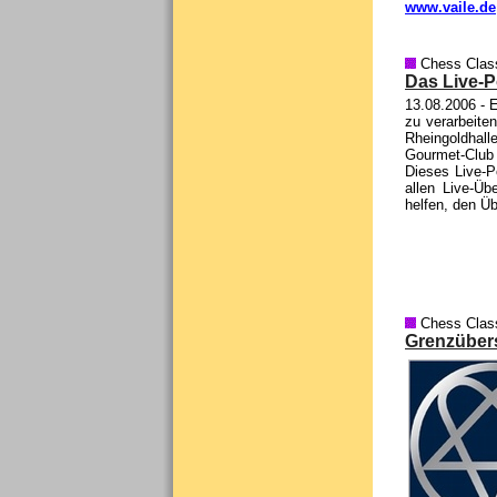
www.vaile.de
Chess Clas
Das Live-P
13.08.2006
- E
zu verarbeite
Rheingoldhall
Gourmet-Club 
Dieses Live-Po
allen Live-Ü
helfen, den Üb
Chess Clas
Grenzüber