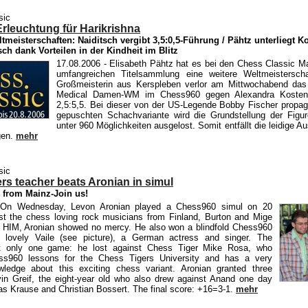
sic
Erleuchtung für Harikrishna
meisterschaften: Naiditsch vergibt 3,5:0,5-Führung / Pähtz unterliegt Ko
sch dank Vorteilen in der Kindheit im Blitz
17.08.2006
- Elisabeth Pähtz hat es bei den Chess Classic Ma
umfangreichen Titelsammlung eine weitere Weltmeistersch
Großmeisterin aus Kerspleben verlor am Mittwochabend das F
Medical Damen-WM im Chess960 gegen Alexandra Kosteni
2,5:5,5. Bei dieser von der US-Legende Bobby Fischer propag
gepuschten Schachvariante wird die Grundstellung der Figur
unter 960 Möglichkeiten ausgelost. Somit entfällt die leidige A
gen.
mehr
sic
rs teacher beats Aronian in simul
 from Mainz-Join us!
On Wednesday, Levon Aronian played a Chess960 simul on 20
st the chess loving rock musicians from Finland, Burton and Mige
 HIM, Aronian showed no mercy. He also won a blindfold Chess960
 lovely Vaile (see picture), a German actress and singer. The
t only one game: he lost against Chess Tiger Mike Rosa, who
ss960 lessons for the Chess Tigers University and has a very
wledge about this exciting chess variant. Aronian granted three
in Greif, the eight-year old who also drew against Anand one day
as Krause and Christian Bossert. The final score: +16=3-1.
mehr