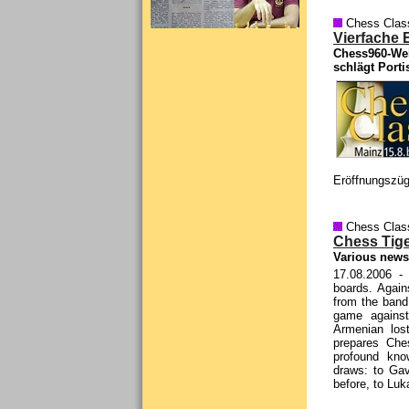
Chess Clas
Vierfache 
Chess960-Welt
schlägt Porti
Eröffnungszü
Chess Clas
Chess Tige
Various news
17.08.2006
- 
boards. Again
from the band
game against
Armenian los
prepares Che
profound kno
draws: to Gav
before, to Luk