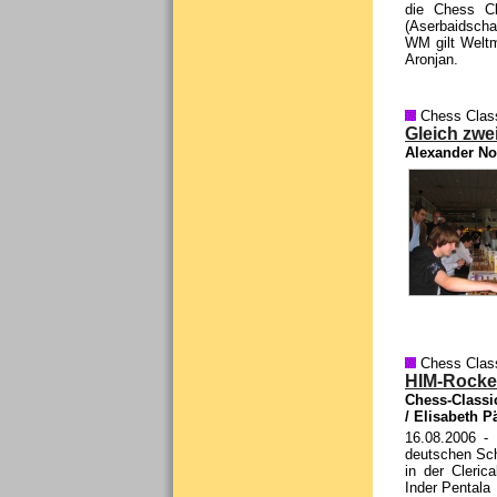
die Chess Cl
(Aserbaidschan
WM gilt Weltm
Aronjan.
Chess Clas
Gleich zwe
Alexander No
Chess Clas
HIM-Rocker
Chess-Classic
/ Elisabeth P
16.08.2006
- 
deutschen Sch
in der Cleri
Inder Pentala