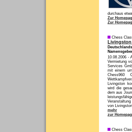
durchaus etwa
Zur Homepage
Zur Homepag
Chess Clas
Livingston
Deutschlands
Namensgeber 
10.08.2006
- A
Vermietung vo
Services Gmb
mit einem um
Chess960 C
Wettkampfver
Livingston ko
wird die ges
dem aus Journa
leistungsfähi
Veranstaltun
von Livingsto
mehr
zur Homepag
Chess Clas