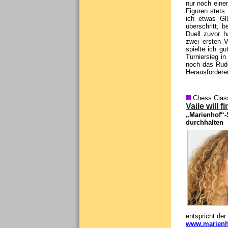
nur noch einen
Figuren stets
ich etwas Gl
überschritt, b
Duell zuvor ha
zwei ersten V
spielte ich g
Turniersieg i
noch das Rude
Herausfordere
Chess Clas
Vaile will
„Marienhof“-
durchhalten
entspricht der
www.marienh