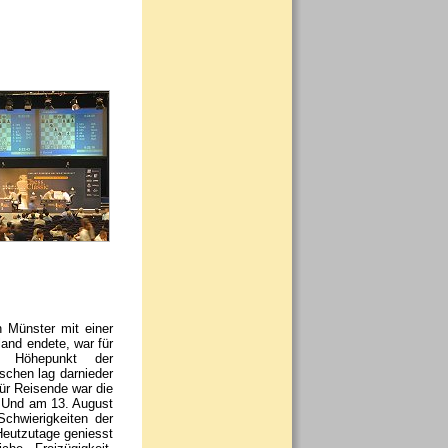
 Münster mit einer
land endete, war für
ge Höhepunkt der
schen lag darnieder
Für Reisende war die
 Und am 13. August
chwierigkeiten der
eutzutage geniesst