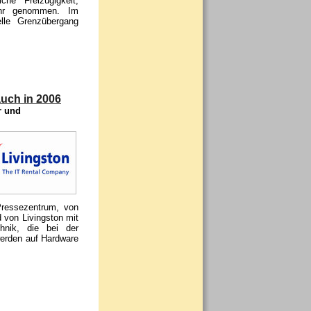
e Freizügigkeit,
ahr genommen. Im
elle Grenzübergang
uch in 2006
r und
Pressezentrum, von
d von Livingston mit
chnik, die bei der
erden auf Hardware