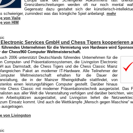
Europa dank des Schengener Abkommens fast unendlich
Grenzüberschreitungen werden oft nur noch mental w
Gegensatz dazu gestaltet sich der künstlerisch-intellektu
s schwieriger, zumindest was das königliche Spiel anbelangt.
mehr
 von Vaile
e von HIM
sic
 Electronic Services GmbH und Chess Tigers kooperieren a
 führendes Unternehmen für die Vermietung von Hardware wird Sponso
der Chess960 Computer Weltmeisterschaft.
uch 2006 unterstützt Deutschlands führendes Unternehmen für die
n Computer- und Präsentationssystemen, die Livingston Electronic
H aus Darmstadt, die Chess Tigers und die Chess Classic Mainz
fangreichen Paket an moderner IT-Hardware. Alle Teilnehmer der
omputer Weltmeisterschaft erhalten für die Dauer der
anstaltung, die in der Mainzer Rheingoldhalle stattfindet, von
stenlos einen leistungsfähigen Computer gestellt. Darüber hinaus
amte Chess Classic mit moderner Präsentationstechnik ausgerüstet. Das 
listen aus aller Welt die Veranstaltung verfolgen und darüber berichten, wir
gen Arbeitsplätzen ausgestattet, und Livingston liefert die Netzwerkte
g zum Einsatz kommt. Und auch die Wettkämpfe „Mensch gegen Maschine“ w
n ausgetragen.
e von Livingston
sic