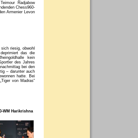
 Teimour Radjabow
tfindenden Chess960-
 den Armenier Levon
 sich riesig, obwohl
deprimiert das die
eingoldhalle kein
portler des Jahres
gnachmittag bei den
tig – darunter auch
ewonnen hatte. Bei
„Tiger von Madras“
20-WM Harikrishna