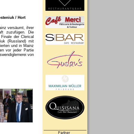
steniuk / Hort
inz versäumt, ihrer
aft zuzufügen. Die
inale der Clerical
uk (Russland) mit
ierten und in Mainz
en vor jeder Partie
uswendiglernerei von