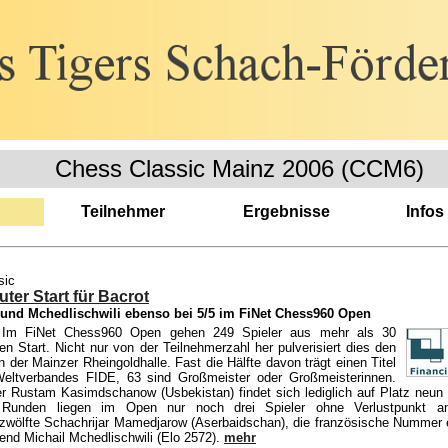
Chess Classic Mainz 2006 (CCM6)
Teilnehmer
Ergebnisse
Infos
sic
ter Start für Bacrot
nd Mchedlischwili ebenso bei 5/5 im FiNet Chess960 Open
Im FiNet Chess960 Open gehen 249 Spieler aus mehr als 30
n Start. Nicht nur von der Teilnehmerzahl her pulverisiert dies den
n der Mainzer Rheingoldhalle. Fast die Hälfte davon trägt einen Titel
eltverbandes FIDE, 63 sind Großmeister oder Großmeisterinnen.
r Rustam Kasimdschanow (Usbekistan) findet sich lediglich auf Platz neun 
f Runden liegen im Open nur noch drei Spieler ohne Verlustpunkt a
nzwölfte Schachrijar Mamedjarow (Aserbaidschan), die französische Nummer 
end Michail Mchedlischwili (Elo 2572).
mehr