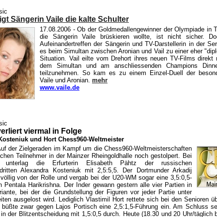
sic
gt Sängerin Vaile die kalte Schulter
17.08.2006
- Ob der Goldmedallengewinner der Olympiade in T
die Sängerin Vaile brüskieren wollte, ist nicht sicher. D
Aufeinandertreffen der Sängerin und TV-Darstellerin in der Se
es beim Simultan zwischen Aronian und Vail zu einer eher "dip
Situation. Vail eilte vom Drehort ihres neuen TV-Films direk
dem Simultan und am anschliessenden Champions Dinne
teilzunehmen. So kam es zu einem Einzel-Duell der beson
Vaile und Aronian.
mehr
www.vaile.de
sic
erliert viermal in Folge
 Kosteniuk und Hort Chess960-Weltmeister
uf der Zielgeraden im Kampf um die Chess960-Weltmeisterschaften
schen Teilnehmer in der Mainzer Rheingoldhalle noch gestolpert. Bei
nterlag die Erfurterin Elisabeth Pähtz der russischen
ndritten Alexandra Kosteniuk mit 2,5:5,5. Der Dortmunder Arkadij
 völlig von der Rolle und vergab bei der U20-WM sogar eine 3,5:0,5-
 Pentala Harikrishna. Der Inder gewann gestern alle vier Partien in
iante, bei der die Grundstellung der Figuren vor jeder Partie unter
ten ausgelost wird. Lediglich Vlastimil Hort rettete sich bei den Senioren übe
büßte zwar gegen Lajos Portisch eine 2,5:1,5-Führung ein. Am Schluss se
n der Blitzentscheidung mit 1,5:0,5 durch. Heute (18.30 und 20 Uhr/täglich 