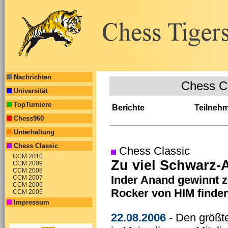
Nachrichten
Chess C
Universität
TopTurniere
Berichte
Teilneh
Chess960
Unterhaltung
Chess Classic
Chess Classic
CCM 2010
Zu viel Schwarz-A
CCM 2009
CCM 2008
Inder Anand gewinnt z
CCM 2007
CCM 2006
Rocker von HIM finde
CCM 2005
Impressum
22.08.2006
- Den größt