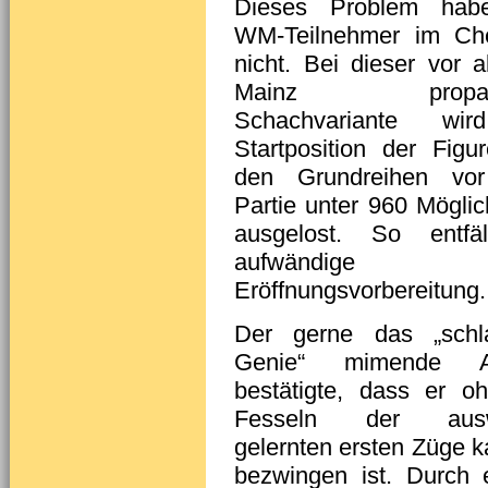
Dieses Problem hab
WM-Teilnehmer im Ch
nicht. Bei dieser vor a
Mainz propagi
Schachvariante wi
Startposition der Figu
den Grundreihen vor
Partie unter 960 Möglic
ausgelost. So entfäl
aufwändige
Eröffnungsvorbereitung.
Der gerne das „schl
Genie“ mimende Ar
bestätigte, dass er o
Fesseln der ausw
gelernten ersten Züge 
bezwingen ist. Durch 