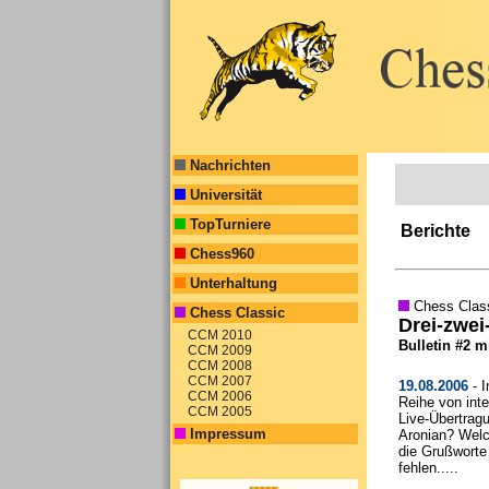
Nachrichten
Universität
TopTurniere
Berichte
Chess960
Unterhaltung
Chess Clas
Chess Classic
Drei-zwei
CCM 2010
Bulletin #2 m
CCM 2009
CCM 2008
CCM 2007
19.08.2006
- I
CCM 2006
Reihe von int
CCM 2005
Live-Übertrag
Impressum
Aronian? Welc
die Grußworte
fehlen.....