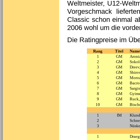
Weltmeister, U12-Weltm
Vorgeschmack lieferte
Classic schon einmal ab
2006 wohl um die vorder
Die Ratingpreise im Übe
Rang
Titel
Name
1
GM
Aroni
2
GM
Sokol
3
GM
Dreev
4
GM
Shiro
5
GM
Moroz
6
GM
Bacro
7
GM
Sargis
8
GM
Gyime
9
GM
Ruck,
10
GM
Bisch
1
IM
Klund
2
Schnei
3
Nüske
1
Draeg