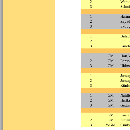
2
Warter
3
Schmi
1
Hartm
2
Zayad
3
Skovg
1
Balad
2
Smith
3
Krnet
1
GM
Hort,V
2
GM
Portis
3
GM
Uhlma
1
Jussu
2
Jussu
3
Künit
1
GM
Naidi
2
GM
Harikr
3
GM
Gagun
1
GM
Koste
2
GM
Stefa
3
WGM
Cmily