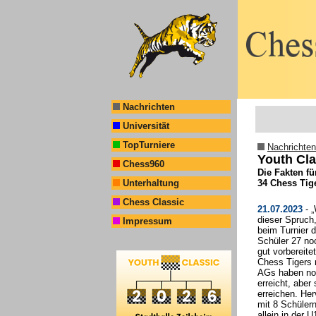
Nachrichten
Universität
TopTurniere
Nachrichten
Youth Cla
Chess960
Die Fakten f
Unterhaltung
34 Chess Tig
Chess Classic
21.07.2023
- „
dieser Spruch
Impressum
beim Turnier 
Schüler 27 no
gut vorbereit
Chess Tigers 
AGs haben noc
erreicht, abe
erreichen. He
mit 8 Schüler
allein in der 