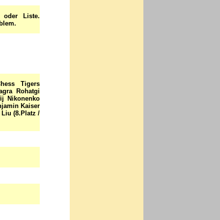
 oder Liste.
oblem.
hess Tigers
agra Rohatgi
fij Nikonenko
enjamin Kaiser
Liu (8.Platz /