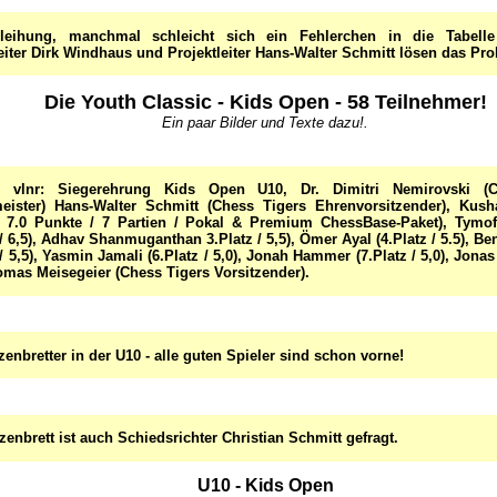
rleihung, manchmal schleicht sich ein Fehlerchen in die Tabelle
eiter Dirk Windhaus und Projektleiter Hans-Walter Schmitt lösen das Pr
Die Youth Classic - Kids Open - 58 Teilnehmer!
Ein paar Bilder und Texte dazu!.
d vlnr: Siegerehrung Kids Open U10, Dr. Dimitri Nemirovski (C
eister) Hans-Walter Schmitt (Chess Tigers Ehrenvorsitzender), Kush
z, 7.0 Punkte / 7 Partien / Pokal & Premium ChessBase-Paket), Tymo
 / 6,5), Adhav Shanmuganthan 3.Platz / 5,5), Ömer Ayal (4.Platz / 5.5), B
 / 5,5), Yasmin Jamali (6.Platz / 5,0), Jonah Hammer (7.Platz / 5,0), Jonas 
omas Meisegeier (Chess Tigers Vorsitzender).
zenbretter in der U10 - alle guten Spieler sind schon vorne!
enbrett ist auch Schiedsrichter Christian Schmitt gefragt.
U10 - Kids Open