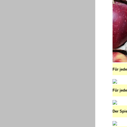
Für jede
Für jed
Der Spie