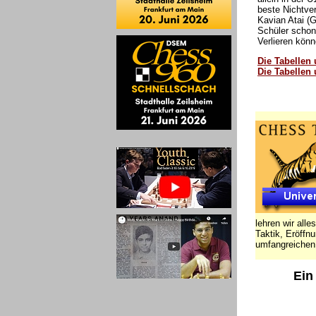
beste Nichtve
Kavian Atai (G
Schüler schon
Verlieren könn
Die Tabellen
Die Tabellen
lehren wir all
Taktik, Eröffn
umfangreichen 
Ein