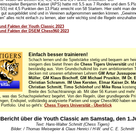
reinsspieler Benjamin Kaiser (APS) hatte mit 5,5 aus 7 Runden und dem 5.Pla
SS) mit 4,5 Punkten den 13.Platz erreicht von 58 Startern. Hier sieht man deu
 gut ausgebildet sind und in Vereinen aufgenommen werden können. „Gewinn
en“ alles nicht einfach zu lernen, aber sehr wichtig sind die Regeln einzuhalte
 und Fakten der Youth Classic 2023
 und Fakten der DSEM Chess960 2023
Einfach besser trainieren!
Schach lernen und die Spielstärke stetig und bequem am h
steigern dies bietet Ihnen die
Chess Tigers Universität
und b
beständig aus. Vom Grundschulkind bis zum ambitionierten Tu
decken mit unseren erfahrenen Lehrern
GM Artur Jussupow
Müller
,
GM Klaus Bischoff
,
GM Michael Prusikin
,
IM Dr. 
Christian Schramm
,
IM Uwe Kersten
,
Elmar Kaiser
,
Dr. M
Christian Schmitt
,
Timo Schönhof
und
Mike Rosa
kosteng
Breite des Schachtrainings ab. Mit über 56 Kursen und mehr 
es, was das Schachspielerherz begehrt. Von den Regeln, über grundlegende Prin
ungen, Endspiel, vollständig analysierte Partien und sogar Chess960 haben wi
Portfolio. Und so geht's:
Chess Tigers Universität - Überblick
 Bericht über die Youth Classic am Samstag, den 1.J
Text: Hans-Walter Schmitt (Chess Tigers)
Bilder: / Thomas Meisegeier & Claus Henrici / H-W. und C. E. Schmitt