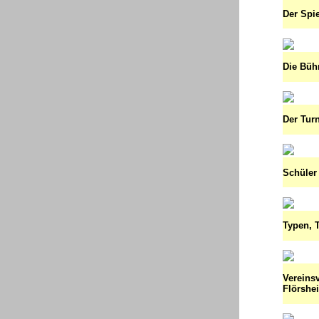
Der Spi
Die Bühn
Der Turn
Schüler 
Typen, T
Vereins
Flörshe