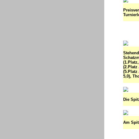
Preisve
Turnierl
Stehen
Schatzm
(1.Plat
(2.Platz
(5.Platz
5,0), Th
Die Spit
Am Spitz