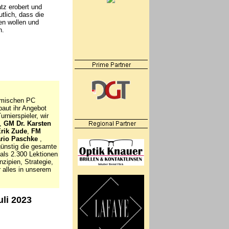
tz erobert und
tlich, dass die
en wollen und
n.
eimischen PC
aut ihr Angebot
rnierspieler, wir
,
GM Dr. Karsten
Erik Zude
,
FM
ario Paschke
,
ünstig die gesamte
als 2.300 Lektionen
zipien, Strategie,
r alles in unserem
uli 2023