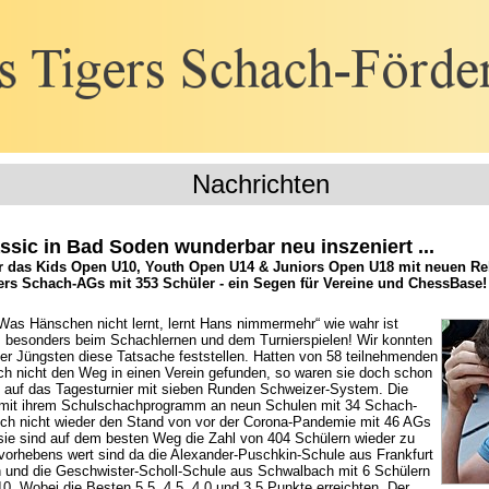
Nachrichten
ssic in Bad Soden wunderbar neu inszeniert ...
ür das Kids Open U10, Youth Open U14 & Juniors Open U18 mit neuen Rek
ers Schach-AGs mit 353 Schüler - ein Segen für Vereine und ChessBase!
Was Hänschen nicht lernt, lernt Hans nimmermehr“ wie wahr ist
, besonders beim Schachlernen und dem Turnierspielen! Wir konnten
der Jüngsten diese Tatsache feststellen. Hatten von 58 teilnehmenden
ch nicht den Weg in einen Verein gefunden, so waren sie doch schon
et auf das Tagesturnier mit sieben Runden Schweizer-System. Die
mit ihrem Schulschachprogramm an neun Schulen mit 34 Schach-
h nicht wieder den Stand von vor der Corona-Pandemie mit 46 AGs
r sie sind auf dem besten Weg die Zahl von 404 Schülern wieder zu
rvorhebens wert sind da die Alexander-Puschkin-Schule aus Frankfurt
n und die Geschwister-Scholl-Schule aus Schwalbach mit 6 Schülern
U10. Wobei die Besten 5,5, 4,5, 4,0 und 3,5 Punkte erreichten. Der