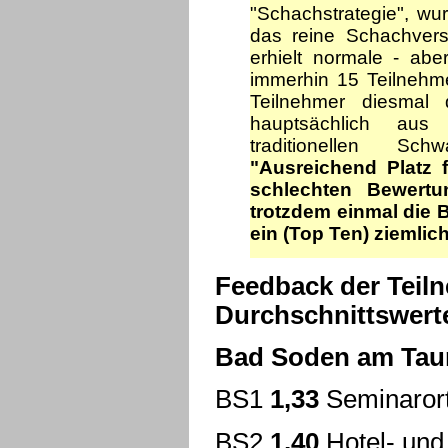
"Schachstrategie", wu
das reine Schachvers
erhielt normale - ab
immerhin 15 Teilnehm
Teilnehmer diesmal
hauptsächlich aus
traditionellen Sc
"Ausreichend Platz 
schlechten Bewert
trotzdem einmal die 
ein (Top Ten) ziemlic
Feedback der Teilne
Durchschnittswert
Bad Soden am Taun
BS1
1,33
Seminaror
BS2
1,40
Hotel- und