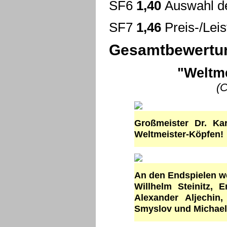
SF6
1,40
Auswahl d
SF7
1,46
Preis-/Leis
Gesamtbewertun
"Weltme
(C
Großmeister Dr. Ka
Weltmeister-Köpfen!
An den Endspielen we
Willhelm Steinitz,
Alexander Aljechin
Smyslov und Michael 