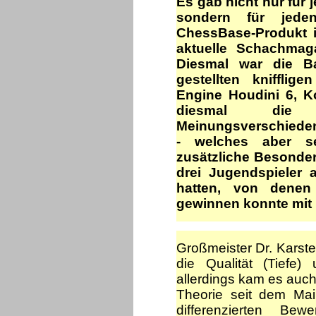
Es gab nicht nur für
sondern für jeden
ChessBase-Produkt 
aktuelle Schachmaga
Diesmal war die Ba
gestellten kniffli
Engine Houdini 6, 
diesmal die 
Meinungsverschieden
- welches aber se
zusätzliche Besonder
drei Jugendspieler 
hatten, von denen
gewinnen konnte mit 
Großmeister Dr. Karste
die Qualität (Tiefe)
allerdings kam es auc
Theorie seit dem Mai
differenzierten Be