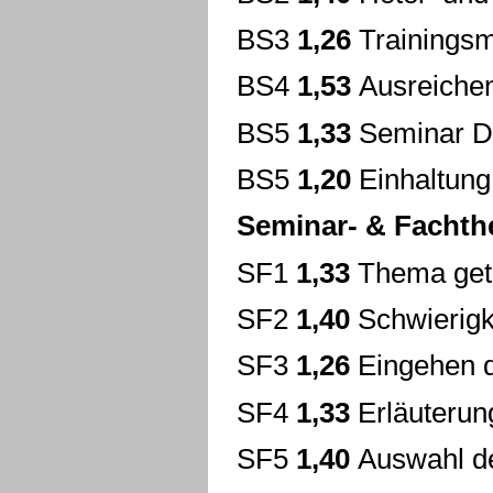
BS3
1,26
Trainings
BS4
1,53
Ausreichen
BS5
1,33
Seminar D
BS5
1,20
Einhaltung
Seminar- & Facht
SF1
1,33
Thema get
SF2
1,40
Schwierigk
SF3
1,26
Eingehen d
SF4
1,33
Erläuterun
SF5
1,40
Auswahl de