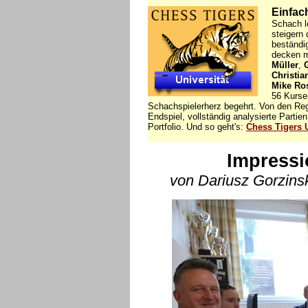
Einfach
Schach l
steigern 
beständi
decken m
Müller
,
Christi
Mike Ro
56 Kurse
Schachspielerherz begehrt. Von den Rege
Endspiel, vollständig analysierte Parti
Portfolio. Und so geht's:
Chess Tigers U
Impress
von Dariusz Gorzins