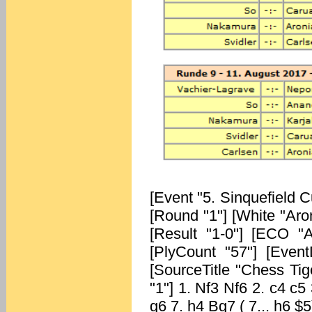
[Event "5. Sinquefield Cup"] [Site "Saint Louis"] [Date "2017.08.02"] [Round "1"] [White "Aronian, Levon"] [Black "Nepomniachtchi, Ian"] [Result "1-0"] [ECO "A34"] [WhiteElo "2799"] [BlackElo "2751"] [PlyCount "57"] [EventDate "2017.??.??"] [EventCountry "USA"] [SourceTitle "Chess Tigers"] [Source "ChessBase"] [SourceQuality "1"] 1. Nf3 Nf6 2. c4 c5 3. Nc3 d5 4. cxd5 Nxd5 5. e3 Nxc3 6. bxc3 g6 7. h4 Bg7 ( 7... h6 $5) 8. h5 Nc6 9. Ba3 $146 (9. Rb1 Qc7 10. d4 Bd7 11. Bd3 Rd8 12. Qc2 Bg4 13. Ng5 cxd4 14. Qb3 e6 15. exd4 Rd7 16. Ne4 O-O 17. hxg6 hxg6 18. Bg5 f6 19. Be3 Na5 20. Qc2 b6 21. f3 Bf5 22. Rc1 Nc4 23. Bf2 Rc8 24. Qe2 e5 25. O-O Rdd8 26. Bh4 Rf8 27. g4 Be6 28. f4 exf4 29. Nc5 Bf7 30. Ne6 Qd6 31. Nxf8 Bxf8 32. Qh2 Qe6 33. Qxf4 Bd6 34. Bxc4 Rxc4 35. Qf3 g5 36. Rce1 Qd7 37. Bg3 Be7 38. Rf2 Bd8 39. Re3 b5 40. Qe4 Kg7 41. Qf5 Qxf5 42. Rxf5 b4 43. Rc5 Rxc3 44. Rexc3 bxc3 45. Rxc3 Bxa2 46. Ra3 Be6 47. Rxa7+ Kf8 48. Bc7 Be7 49. Bb6 Ke8 50. Bc5 Bd8 51. Kf2 Bxg4 52. d5 Bc8 53. Rg7 f5 54. Rg8+ Kd7 55. Rg7+ Ke8 56. Rg8+ Kd7 57. Rf8 f4 58. Kf3 Ba6 59. Ke4 Bf1 60. Rf7+ Ke8 61. Rf8+ Kd7 62. Rf7+ Ke8 63. Rh7 Bf6 64. d6 Bb5 65. Kf5 Bc3 66. Re7+ {1-0 Svidler (2740) - Nepomniachtchi (2702), Nizhnij Novgorod 2013}) 9... Qa5 10. Rh4 Bd7 11. Qb3 O-O 12. hxg6 hxg6 13. Qxb7 Rfd8 14. Qa6 Bxc3 15. Qxa5 Bxa5 16. Bxc5 Be6 17. Bb5 Ne5 18. Nd4 Rd5 19. Bxe7 Kg7 20. f4 Nd7 21. f5 Bxf5 22. Bc6 Re5 23. Nxf5+ gxf5 24. Bg5 Kg6 25. Bf4 Rd8 26. Bxd7 Rc5 27. Rh6+ Kg7 28. Rd6 Bc7 29. Rc6 1-0 [Event "5. Sinquefield Cup"] [Site "Saint Louis"] [Date "2017.08.02"] [Round "1"] [White "Anand, Viswanathan"] [Black "Nakamura, Hikaru"] [Result "1/2-1/2"] [ECO "C65"] [WhiteElo "2783"] [BlackElo "2792"] [PlyCount "60"] [EventDate "2017.??.??"] [EventCountry "USA"] [Source "ChessBase"] [SourceQuality "1"] 1. e4 e5 2. Nf3 Nc6 3. Bb5 Nf6 4. d3 Bc5 5. c3 O-O 6. Bg5 h6 7. Bh4 Re8 (7... Be7 8. O-O d6 9. Nbd2 Nh5 10. Bxe7 Qxe7 11. Nc4 Nf4 12. Ne3 Qf6 13. g3 Nh3+ 14. Kh1 Ne7 15. Bc4 c6 16. Bb3 Ng6 17. Qe2 a5 18. a4 Be6 19. Bxe6 fxe6 20. Nd2 d5 21. Qh5 Ng5 22. h4 Nf3 23. Nxf3 Qxf3+ 24. Qxf3 Rxf3 25. Kg2 Rf7 26. Rfe1 h5 27. Nf1 Kf8 28. Nd2 Ke7 29. Re2 Kd6 30. Nf3 Raf8 31. Ng5 Re7 32. Rae1 Rfe8 33. Nf3 Nh8 34. d4 exd4 35. Nxd4 g6 36. Re3 Nf7 37. e5+ Kd7 38. Rf3 Nh6 39. Rf6 Rg7 40. b4 axb4 41. cxb4 Ng8 42. Rf3 Nh6 43. a5 Nf5 44. Nb3 Kc7 45. Nc5 Kb8 46. Rb1 Ka7 47. Rd3 Rc7 48. Ra3 Nd4 49. Rd1 Nf5 50. Kh3 Nh6 51. f3 Rf7 52. Rd4 Nf5 53. Rd2 Rh7 54. Rb3 Ree7 55. Rdd3 Rh8 56. Rb1 Rhh7 57. b5 cxb5 58. Rxb5 d4 59. Rb6 Rc7 60. Nxe6 Rc3 61. Nf4 Rhc7 62. Nd5 Rxd3 63. Nxc7 Kb8 64. Nb5 Kc8 65. Rxg6 Rxf3 66. Kg2 Rb3 67. Nd6+ Nxd6 68. Rxd6 Re3 69. e6 Kc7 70. Rxd4 Rxe6 71. Rd5 Rh6 72. Kf3 Kb8 73. Kf4 Ka7 74. Kg5 Rh8 75. Kf6 {1-0 Carlsen (2853) - Karjakin (2772), New York 2016}) (7... g5 8. Bg3 d6 9. Nbd2 a6 10. Bxc6 bxc6 11. O-O Ba7 12. d4 g4 13. Bh4 gxf3 14. Qxf3 Kg7 15. Qg3+ Kh7 16. Qf3 Kg7 17. Qg3+ {½-½ Anand (2788) - Topalov (2788), San Luis 2005}) 8. Nbd2 Be7 (8... a6 9. Ba4 Ba7 10. O-O d6 11. Re1 Bd7 12. Nf1 Kh8 13. Ne3 Rg8 14. Bb3 g5 15. Bg3 Rg7 16. Nd5 Nxd5 17. Bxd5 h5 18. h4 Bg4 19. hxg5 f6 20. Qb3 Na5 21. Qc2 c6 22. Bc4 fxg5 23. Nh2 Bd7 24. Nf1 g4 25. Bh2 h4 26. g3 Qf6 27. Ne3 Rf8 28. Qe2 Qh6 29. Qf1 Nxc4 30. dxc4 Rgf7 31. Rad1 Rxf2 32. Qxf2 Rxf2 33. Kxf2 hxg3+ 34. Bxg3 Qf6+ 35. Kg1 Qf3 36. Kh2 Bxe3 37. Rxd6 Bf4 {0-1 Efimenko (2637) - Vallejo Pons (2674), Khanty-Mansiysk 2005}) 9. Bg3 $146 (9. Nc4 d5 10. Bxc6 bxc6 11. Ncxe5 Bd6 12. Nxc6 Qd7 13. Nfd4 dxe4 14. O-O Ng4 15. h3 Nh2 16. Re1 Nf3+ 17. Nxf3 exf3 18. Rxe8+ Qxe8 19. Na5 Qe5 20. Qxf3 Qh2+ 21. Kf1 Bb7 22. Nxb7 Qh1+ 23. Ke2 Re8+