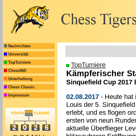
Nachrichten
Universität
TopTurniere
TopTurniere
Chess960
Kämpferischer Sta
Unterhaltung
Sinquefield Cup 2017 
Chess Classic
Impressum
02.08.2017
- Heute hat
Louis der 5. Sinquefiel
erlebt, und es flogen or
ersten von neun Runden
aktuelle Überflieger Le