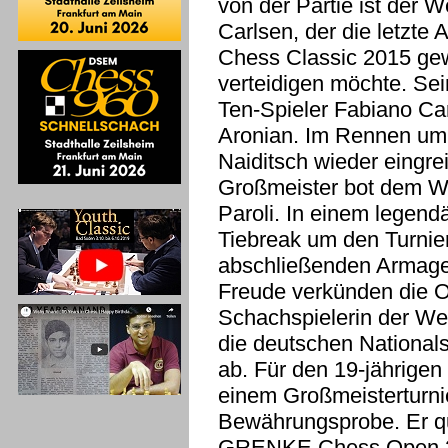
von der Partie ist der 
Carlsen, der die letzt
Chess Classic 2015 gew
verteidigen möchte. Sei
Ten-Spieler Fabiano C
Aronian. Im Rennen um 
Naiditsch wieder eingre
Großmeister bot dem We
Paroli. In einem legend
Tiebreak um den Turnier
abschließenden Armaged
Freude verkünden die O
Schachspielerin der Wel
die deutschen National
ab. Für den 19-jährigen
einem Großmeisterturnie
Bewährungsprobe. Er qua
GRENKE Chess Open 201