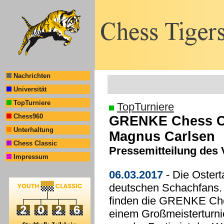
Nachrichten
Universität
TopTurniere
TopTurniere
Chess960
GRENKE Chess Cl
Unterhaltung
Magnus Carlsen
Chess Classic
Pressemitteilung des 
Impressum
06.03.2017
- Die Ostert
deutschen Schachfans. 
finden die GRENKE Ches
einem Großmeisterturnie