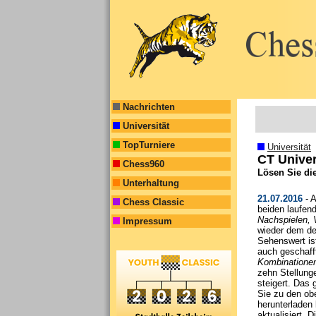
Nachrichten
Universität
TopTurniere
Universität
CT Univer
Chess960
Lösen Sie di
Unterhaltung
21.07.2016
- A
Chess Classic
beiden laufen
Nachspielen, 
Impressum
wieder dem de
Sehenswert ist
auch geschaff
Kombinationen
zehn Stellung
steigert. Das
Sie zu den ob
herunterladen
aktualisiert.