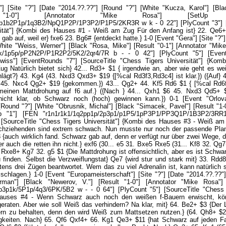
[Round "?"] [White "Obrusnik, Michal"] [Black "Simacek, Pavel"] [Result "1-0"] [Annotator "Mike Rosa"] [SetUp "1"] [FEN "r1n1r1k1/1q2pp1p/2p3p1/p1P5/1pP3P1/PP3Q1P/1B3P2/3RR1K1 w - - 0 30"] [PlyCount "7"] [SourceTitle "Chess Tigers Universität"] {Kombi des Hauses #3 - Weiß am Zug Die schwarzen Felder des Nachziehenden sind extrem schwach. Nun musste nur noch der passende Plan her, welchen Weiß mit} 30. Qf6 $3 {auch wirklich fand. Schwarz gab auf, denn er verfügt nur über zwei Wege, das sofortige Matt zu verhindern, aber auch die retten ihn nicht.} exf6 (30... e5 31. Bxe5 Rxe5 (31... Kf8 32. Qg7+ Ke7 33. Bf6#) 32. Rd8+ $18) 31. Rxe8+ Kg7 32. g5 $1 {Die Mattdrohung ist offensichtlich, aber es ist Schwarz nicht möglich, ein Schlupfloch zu finden. Selbst die Verzweiflungstat} Qe7 {wird stur und stark mit} 33. Rdd8 $1 $18 {und einem Matt in spätestens drei Zügen beantwortet. Wem das zu viel Adrenalin ist, kann natürlich stattdessen mit dem Bauern auf f6 schlagen.} 1-0 [Event "Europameisterschaft"] [Site "?"] [Date "2014.??.??"] [Round "?"] [White "Pashikian, Arman"] [Black "Newerov, V."] [Result "1-0"] [Annotator "Mike Rosa"] [SetUp "1"] [FEN "5Q2/8/p5p1/1p3p1k/5P1p/4q3/6PK/5B2 w - - 0 64"] [PlyCount "5"] [SourceTitle "Chess Tigers Universität"] {Kombi des Hauses #4 - Wenn Schwarz auch noch den weißen f-Bauern erwischt, könnte Weiß sogar in Verlustgefahr geraten. Aber wie soll Weiß das verhindern? Na klar, mit} 64. Be2+ $3 {Der Läufer wird geopfert, um den f-Bauern zu behalten, denn den wird Weiß zum Mattsetzen nutzen.} (64. Qh8+ $2 {bringt wegen} Kg4 {eher Schwierigkeiten. Nach} 65. Qf6 Qxf4+ 66. Kg1 Qe3+ $11 {hat Schwarz auf jeden Fall das Remis in der Tasche.}) (64. Qd6 $2 {führt ebenfalls nur zu einem halben Punkt. Nach} Qg3+ 65. Kg1 (65. Kh1 Qf2 $11) 65... Qe3+ 66. Kh1 Qf2 $1 $11 {Mit} 67. Qd1+ Kh6 68. Qc1 {kann Weiß zwar alles decken, aber nach} Kh5 {keine Fortschritte erzielen.}) {In der Partie war nach} 64... Qxe2 65. Qf6 $18 {Schluss, denn Dg5# ist nur mit} Qg4 {zu bekämpfen, aber dann folgt} 66. Qh8# 1-0 [Event "Budapest"] [Site "?"] [Date "2013.??.??"] [Round "?"] [White "Moeldner, Juergen"] [Black "Fayard, Alain"] [Result "1-0"] [Annotator "Mike Rosa"] [SetUp "1"] [FEN "1r2br1k/R1p1q1np/2np1ppQ/1p2p3/3PP3/1BP1PN2/1P1N2PP/5RK1 w - - 0 23"] [PlyCount "13"] [SourceTitle "Chess Tigers Universität"] {Kombi des Hauses #5 - Richtig ist das nicht ganz alltägliche} 23. Rxc7 $3 { Nach} Qxc7 24. Ng5 $1 {gab Schwarz auf, weil er letztlich eine Figur verliert. Das sofortige Matt verhindert nur} Ne6 {[%cal Ge6f8]} (24... fxg5 25. Rxf8#) 25. Nxe6 $18 {Doch nun holt sich Weiß den Turm mit Zinsen zurück. Keine Sorge, der weiße Springer findet nach} Qf7 26. Qxf8+ Qxf8 27. Nxf8 Kg7 28. Ne6+ Kf7 29. Nc7+ $18 {[%cal Gc7d5] leicht wieder hinaus.} 1-0 [Event "2013"] [Site "?"] [Date "2013.??.??"] [Round "?"] [White "Munguntuul, Batkhuyag"] [Black "Ahmed, A."] [Result "0-1"] [Annotator "Mike Rosa"] [SetUp "1"] [FEN "1q6/6k1/6p1/3p1Q2/6Rp/7P/5KP1/4r3 b - - 0 55"] [PlyCount "11"] [SourceTitle "Chess Tigers Universität"] {Kombi des Hauses #6 - Es braucht schon besondere Maßnahmen, um hier zu gewinnen, und die ergriff Weiß mit} 55... Qg3+ $3 {Nach der erzwungenen Folge} 56. Rxg3 hxg3+ 57. Kxe1 gxf5 $19 {steht Schwarz auf Gewinn, doch er muss noch genau spielen. Nach} 58. Ke2 d4 $1 {wird klar, dass die Bauern alleine das Rennen machen. Nach} 59. Kd3 f4 60. Ke4 d3 $19 {gab Weiß auf.} 0-1 [Event "Padova"] [Site "?"] [Date "2014.??.??"] [Round "?"] [White "Brunello, M."] [Black "Lazic, M."] [Result "1-0"] [Annotator "Mike Rosa"] [SetUp "1"] [FEN "r2br1k1/1pnq1p1p/2p3pB/p7/P1p3N1/6QP/1PP2PP1/R3R1K1 w - - 0 24"] [PlyCount "5"] [SourceTitle "Chess Tigers Universität"] {Kombi des Hauses #7 -} 24. Qxc7 $3 {ist doch ganz hübsch, oder. Schwarz gab auf, weil er mit einem Springer weniger leben müsste.} (24. Qc3 $2 {mit Mattdrohung auf g7 kann Schwarz mit} Rxe1+ 25. Rxe1 Ne6 {bedienen. Nach} 26. Qxc4 $16 {steht Weiß besser, aber mehr auch nicht.}) (24. Red1 $2 {bringt wegen} Nd5 $13 {gar nichts.}) (24. Qf4 $2 {erlaubt mehrere Verteidigungen. Das Beste ist wahrscheinlich} f5 25. Qxc4+ Qf7 $13) 24... Bxc7 (24... Qxc7 25. Rxe8#) 25. Nf6+ Kh8 26. Nxd7 $18 1-0 [Event "Sochi"] [Site "?"] [Date "2015.??.??"] [Round "?"] [White "Motylev, Alexander"] [Black "Najer, Evgeniy"] [Result "0-1"] [Annotator "Mike Rosa"] [SetUp "1"] [FEN "1kr5/1p1Q2p1/p7/7p/1bPp1P2/1q1Pr1PP/1P5R/2KR1B2 b - - 0 27"] [PlyCount "9"] [EventDate "2015.05.01"] [SourceTitle "Chess Tigers Universität"] {Kombi des Hauses #8 - Besser können die schwarzen Kräfte nicht stehen, und so wundert es nicht, dass hier etwas Kräftiges gehen muss. Prompt entkorkte der Nachziehende} 27... Rxc4+ $3 {Nach weiter} 28. dxc4 (28. Kb1 Qxd1+ $19) 28... Rc3+ $1 29. bxc3 Ba3+ {gab Weiß wegen} 30. Kd2 Qxc3+ 31. Ke2 Qe3# {auf.} 0-1 [Event "Montpellier"] [Site "?"] [Date "2015.??.??"] [Round "?"] [White "Duda, Jan-Krzysztof"] [Black "Feller, Sebastien"] [Result "1-0"] [Annotator "Mike Rosa"] [SetUp "1"] [FEN "2b2r1k/4R3/p1p3pP/P2qb1N1/5n1P/8/3p1QN1/1R5K w - - 0 51"] [PlyCount "5"] [EventDate "2015.05.30"] [SourceTitle "Chess Tigers Universität"] {Kombi des Hauses #9 - Dass was gehen MUSS, liegt deutlich in der Luft, aber wo ansetzen?} 51. Rxe5 $3 {Ganz genau da!} (51. Rd1 $5 $18 {lautet die Lösung, wenn Weiß nicht sofort gewinnen kann. Kann er aber!}) (51. Rh7+ $4 {ist nicht nur Verschwendung, es verliert sogar! Denn nach} Kg8 $19 {ist plötzlich der Turm auf f8 gedeckt und damit der Springer nicht mehr gefesselt. Nach beispielsweise} 52. Rd1 Nxg2 $1 53. Qxg2 Qd4 $1 $19 {ergeht es Weiß ganz plötzlich schlecht.}) {In der Partie folgte} 51... Qxe5 52. Qa7 $1 $18 { [%cal Ra7h7] und Schwarz wird ganz einfach matt!} Bb7 {Den Läufer warf der Nachziehende noch frustriert dazwischen, aber nach} 53. Qxb7 {gab er auf.} 1-0 [Event "?"] [Site "?"] [Date "2016.??.??"] [Round "?"] [White "Bachuluun"] [Black "Andriasian, Zaven"] [Result "0-1"] [Annotator "Mike Rosa"] [SetUp "1"] [FEN "8/1Q2ppk1/3P1rp1/2p5/3bq2p/6PP/QR3P1K/8 b - - 0 1"] [PlyCount "9"] [SourceTitle "Chess Tigers Universität"] {Kombi des Hauses #10 - Mangels Masse muss Schwarz unbedingt an den weißen Herrscher heran und tut dies mit} 1... Rxf2+ $3 2. Rxf2 (2. Kg1 Qe1#) 2... hxg3+ 3. Kxg3 (3. Kg1 gxf2+ 4. Kf1 Qe1+ $19) 3... Be5+ 4. Rf4 Bxf4+ $1 (4... Qxf4+ $5 {geht auch, aber das Schach mit dem Läufer ist genauer.}) 5. Kf2 (5. Kh4 Qe1+ $1 6. Kg4 Qg3#) 5... Qxb7 $19 0-1 [Event "Linares"] [Site "?"] [Date "2002.??.??"] [Round "?"] [White "Shirov, Alexei"] [Black "Kasparov, Garry"] [Result "0-1"] [Annotator "Mike Rosa"] [SetUp "1"] [FEN "3k1br1/1b3p1p/r1np4/1N2pP2/PP2q3/2P1N3/R5PP/3QR1K1 b - - 0 21"] [PlyCount "15"] [EventDate "2002.02.22"] [EventType "tourn"] [EventRounds "14"] [EventCategory "20"] [SourceTitle "Chess Tigers Universität"] {Kombi des Hauses #11 - Mit} 21... Nxb4 $1 $19 {wies der 13. Weltmeister nach, d