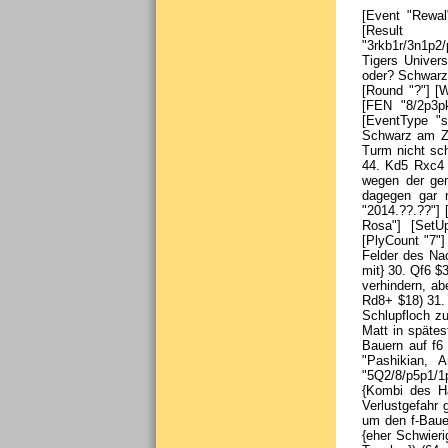
[Event "Rewal"] [Site "?"] [Date "2014.??.??"] [Round "?"] [White "Kucza, Karol"] [Black "Nun, Gottfried"] [Result "1-0"] [Annotator "Mike Rosa"] [SetUp "1"] [FEN "3rkb1r/3n1p2/p1b2P1p/1q3B2/NpQ1P2P/1P3P2/P1P5/2KR3R w k - 0 22"] [PlyCount "3"] [SourceTitle "Chess Tigers Universität"] {Kombi des Hauses #1 - Weiß am Zug Für den Anfang ist} 22. Qe6+ $1 {nicht schlecht, oder? Schwarz gab auf, weil er} fxe6 23. Bg6# {entdeckt hatte.} 1-0 [Event "Gera"] [Site "?"] [Date "2015.??.??"] [Round "?"] [White "Weiss, Werner"] [Black "Rosa, Mike"] [Result "0-1"] [Annotator "Mike Rosa"] [SetUp "1"] [FEN "8/2p3pk/1p5p/pP2N2P/P1R2P2/5K2/2qr4/7R b - - 0 42"] [PlyCount "5"] [EventDate "2000.01.26"] [EventType "swiss"] [EventRounds "7"] [SourceTitle "Chess Tigers Universität"] {Kombi des Hauses #2 - Schwarz am Zug Natürlich bietet sich} 42... Rd3+ $1 { irgendwie an, aber wie geht es weiter, wenn Weiß den Turm nicht schlägt?} 43. Kg4 (43. Nxd3 Qxd3+ $19 {[%cal Rd3f3,Rd3c4] ist klar.}) ({Auf} 43. Ke4 {wäre} Rc3+ 44. Kd5 Rxc4 45. Nxc4 Qg2+ $19 {gekommen.}) 43... Qg2+ 44. Kf5 Rd6 $1 { [%cal Rd6f6,Rg2h1] Weiß gab wegen der gemeinen Mattdrohung auf f6 auf.} ({Nach } 44... Qxh1 $6 45. Nxd3 Qd5+ $2 46. Ne5 $17 {ist dagegen gar nicht klar, ob Schwarz noch (hoch) gewinnen kann.}) 0-1 [Event "Orlova"] [Site "?"] [Date "2014.??.??"] 