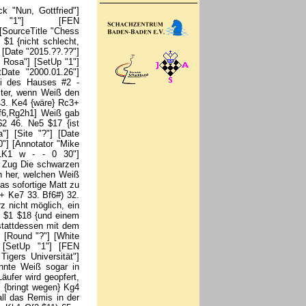
ass die weiße Verteidigung nicht solide ist. Nach} 22. cxb4 Bh6 {geht es dem wichtigen Verteidiger von g2 an den Kragen.} 23. Kh1 Bxe3 $19 {Statt der fälligen Aufgabe folgten noch ein paar bedeutungslose Züge:} 24. Qe2 (24. Rxe3 Qxg2+ 25. Rxg2 Bxg2+ 26. Kg1 Bf3+ 27. Kf2 Bxd1 $19) 24... Rc6 25. a5 Qxb4 26. Nxd6 Rxd6 27. Qxe3 Qd4 28. Qc1 Qd5 0-1 [Event "Darmstadt"] [Site "?"] [Date "2014.??.??"] [Round "?"] [White "Schnitzspan, Lothar"] [Black "Graf, Gerd"] [Result "0-1"] [Annotator "Mike Rosa"] [SetUp "1"] [FEN "1r3r1k/Rp3q2/3p3b/1PpBp2p/2P3n1/1Q1P2Pb/1B1NRP2/6K1 b - - 0 28"] [PlyCount "15"] [EventDate "2014.??.??"] [SourceTitle "Chess Tigers Universität"] {Kombi des Hauses #12 - Die Dame ist angegriffen und muss ziehen. Schwarz nahm sie in die Hand und erschreckte den Gegner mit} 28... Qxf2+ $3 29. Rxf2 Rxf2 $19 {Weiß zappelt in einem kunstvollen Mattnetz! So verhindert nur der Springer auf d2 das sofortige Aus auf f1. Dennoch muss man mehrmals hinschauen, denn es sind doch so viele weiße Figuren auf dem Brett. Weiß versuchte} 30. Bf3 {, doch nach} Be3 $1 {wurde es umgehend dunkel.} 31. Bxg4 Rxd2+ 32. Kh1 Bg2+ {Weiß gab wegen} 33. Kh2 Bf3+ 34. Kh3 hxg4+ 35. Kh4 Rh2# {auf.} 0-1 [Event "Chakvi"] [Site "?"] [Date "2015.??.??"] [Round "?"] [White "Kasoshvili, Tsiala"] [Black "Savina, Anastasia"] [Result "0-1"] [Annotator "Mike Rosa"] [SetUp "1"] [FEN "2r3k1/pp2ppb1/3p3p/2qP2p1/4P3/1Q2P1Pb/PP5P/2N1R1KB b - - 0 25"] [PlyCount "21"] [EventDate "2015.05.19"] [SourceTitle "Chess Tigers Universität"] {Kombi der Woche #13 -} 25... Qxc1 $3 {ist ein echter Hammer. Nach} 26. Rxc1 Rxc1+ 27. Kf2 Rxh1 $19 {sind der Turm und das Läuferpaar der Dame um Längen überlegen. Schneller, als man glauben möchte, können die schwarzen Kräfte ein Mattnetz knüpfen. z. B.} 28. Qxb7 Rxh2