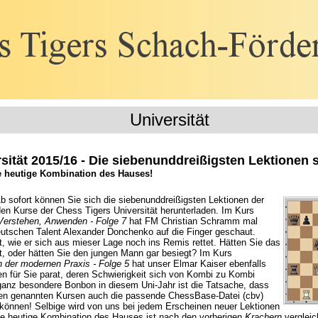
Universität
sität 2015/16 - Die siebenunddreißigsten Lektionen s
e heutige Kombination des Hauses!
b sofort können Sie sich die siebenunddreißigsten Lektionen der
den Kurse der Chess Tigers Universität herunterladen. Im Kurs
Verstehen, Anwenden - Folge 7
hat FM Christian Schramm mal
utschen Talent Alexander Donchenko auf die Finger geschaut.
, wie er sich aus mieser Lage noch ins Remis rettet. Hätten Sie das
t, oder hätten Sie den jungen Mann gar besiegt? Im Kurs
 der modernen Praxis - Folge 5
hat unser Elmar Kaiser ebenfalls
en für Sie parat, deren Schwierigkeit sich von Kombi zu Kombi
 ganz besondere Bonbon in diesem Uni-Jahr ist die Tatsache, dass
en genannten Kursen auch die passende ChessBase-Datei (cbv)
 können! Selbige wird von uns bei jedem Erscheinen neuer Lektionen
 Die heutige Kombination des Hauses ist nach den vorherigen
Krachern
vergleic