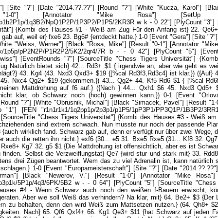
[Round "?"] [White "Obrusnik, Michal"] [Black "Simacek, Pavel"] [Result "1-0"] [Annotator "Mike Rosa"] [SetUp "1"] [FEN "r1n1r1k1/1q2pp1p/2p3p1/p1P5/1pP3P1/PP3Q1P/1B3P2/3RR1K1 w - - 0 30"] [PlyCount "7"] [SourceTitle "Chess Tigers Universität"] {Kombi des Hauses #3 - Weiß am Zug Die schwarzen Felder des Nachziehenden sind extrem schwach. Nun musste nur noch der passende Plan her, welchen Weiß mit} 30. Qf6 $3 {auch wirklich fand. Schwarz gab auf, denn er verfügt nur über zwei Wege, das sofortige Matt zu verhindern, aber auch die retten ihn nicht.} exf6 (30... e5 31. Bxe5 Rxe5 (31... Kf8 32. Qg7+ Ke7 33. Bf6#) 32. Rd8+ $18) 31. Rxe8+ Kg7 32. g5 $1 {Die Mattdrohung ist offensichtlich, aber es ist Schwarz nicht möglich, ein Schlupfloch zu finden. Selbst die Verzweiflungstat} Qe7 {wird stur und stark mit} 33. Rdd8 $1 $18 {und einem Matt in spätestens drei Zügen beantwortet. Wem das zu viel Adrenalin ist, kann natürlich stattdessen mit dem Bauern auf f6 schlagen.} 1-0 [Event "Europameisterschaft"] [Site "?"] [Date "2014.??.??"] [Round "?"] [White "Pashikian, Arman"] [Black "Newerov, V."] [Result "1-0"] [Annotator "Mike Rosa"] [SetUp "1"] [FEN "5Q2/8/p5p1/1p3p1k/5P1p/4q3/6PK/5B2 w - - 0 64"] [PlyCount "5"] [SourceTitle "Chess Tigers Universität"] {Kombi des Hauses #4 - Wenn Schwarz auch noch den weißen f-Bauern erwischt, könnte Weiß sogar in Verlustgefahr geraten. Aber wie soll Weiß das verhindern? Na klar, mit} 64. Be2+ $3 {Der Läufer wird geopfert, um den f-Bauern zu behalten, denn den wird Weiß zum Mattsetzen nutzen.} (64. Qh8+ $2 {bringt wegen} Kg4 {eher Schwierigkeiten. Nach} 65. Qf6 Qxf4+ 66. Kg1 Qe3+ $11 {hat Schwarz auf jeden Fall das Remis in der Tasche.}) (64. Qd6 $2 {führt ebenfalls nur zu einem halben Punkt. Nach} Qg3+ 65. Kg1 (65. Kh1 Qf2 $11) 65... Qe3+ 66. Kh1 Qf2 $1 $11 {Mit} 67. Qd1+ Kh6 68. Qc1 {kann Weiß zwar alles decken, aber nach} Kh5 {keine Fortschritte erzielen.}) {In der Partie war nach} 64... Qxe2 65. Qf6 $18 {Schluss, denn Dg5# ist nur mit} Qg4 {zu bekämpfen, aber dann folgt} 66. Qh8# 1-0 [Event "Budapest"] [Site "?"] [Date "2013.??.??"] [Round "?"] [White "Moeldner, Juergen"] [Black "Fayard, Alain"] [Result "1-0"] [Annotator "Mike Rosa"] [SetUp "1"] [FEN "1r2br1k/R1p1q1np/2np1ppQ/1p2p3/3PP3/1BP1PN2/1P1N2PP/5RK1 w - - 0 23"] [PlyCount "13"] [SourceTitle "Chess Tigers Universität"] {Kombi des Hauses #5 - Richtig ist das nicht ganz alltägliche} 23. Rxc7 $3 { Nach} Qxc7 24. Ng5 $1 {gab Schwarz auf, weil er letztlich eine Figur verliert. Das sofortige Matt verhindert nur} Ne6 {[%cal Ge6f8]} (24... fxg5 25. Rxf8#) 25. Nxe6 $18 {Doch nun holt sich Weiß den Turm mit Zinsen zurück. Keine Sorge, der weiße Springer findet nach} Qf7 26. Qxf8+ Qxf8 27. Nxf8 Kg7 28. Ne6+ Kf7 29. Nc7+ $18 {[%cal Gc7d5] leicht wieder hinaus.} 1-0 [Event "2013"] [Site "?"] [Date "2013.??.??"] [Round "?"] [White "Munguntuul, Batkhuyag"] [Black "Ahmed, A."] [Result "0-1"] [Annotator "Mike Rosa"] [SetUp "1"] [FEN "1q6/6k1/6p1/3p1Q2/6Rp/7P/5KP1/4r3 b - - 0 55"] [PlyCount "11"] [SourceTitle "Chess Tigers Universität"] {Kombi des Hauses #6 - Es braucht schon besondere Maßnahmen, um hier zu gewinnen, und die ergriff Weiß mit} 55... Qg3+ $3 {Nach der erzwungenen Folge} 56. Rxg3 hxg3+ 57. Kxe1 gxf5 $19 {steht Schwarz auf Gewinn, doch er muss noch genau spielen. Nach} 58. Ke2 d4 $1 {wird klar, dass die Bauern alleine das Rennen machen. Nach} 59. Kd3 f4 60. Ke4 d3 $19 {gab Weiß auf.} 0-1 [Event "Padova"] [Site "?"] [Date "2014.??.??"] [Round "?"] [White "Brunello, M."] [Black "Lazic, M."] [Result "1-0"] [Annotator "Mike Rosa"] [SetUp "1"] [FEN "r2br1k1/1pnq1p1p/2p3pB/p7/P1p3N1/6QP/1PP2PP1/R3R1K1 w - - 0 24"] [PlyCount "5"] [SourceTitle "Chess Tigers Universität"] {Kombi des Hauses #7 -} 24. Qxc7 $3 {ist doch ganz hübsch, oder. Schwarz gab auf, weil er mit einem Springer weniger leben müsste.} (24. Qc3 $2 {mit Mattdrohung auf g7 kann Schwarz mit} Rxe1+ 25. Rxe1 Ne6 {bedienen. Nach} 26. Qxc4 $16 {steht Weiß besser, aber mehr auch nicht.}) (24. Red1 $2 {bringt wegen} Nd5 $13 {gar nichts.}) (24. Qf4 $2 {erlaubt mehrere Verteidigungen. Das Beste ist wahrscheinlich} f5 25. Qxc4+ Qf7 $13) 24... Bxc7 (24... Qxc7 25. Rxe8#) 25. Nf6+ Kh8 26. Nxd7 $18 1-0 [Event "Sochi"] [Site "?"] [Date "2015.??.??"] [Round "?"] [White "Motylev, Alexander"] [Black "Najer, Evgeniy"] [Result "0-1"] [Annotator "Mike Rosa"] [SetUp "1"] [FEN "1kr5/1p1Q2p1/p7/7p/1bPp1P2/1q1Pr1PP/1P5R/2KR1B2 b - - 0 27"] [PlyCount "9"] [EventDate "2015.05.01"] [SourceTitle "Chess Tigers Universität"] {Kombi des Hauses #8 - Besser können die schwarzen Kräfte nicht stehen, und so wundert es nicht, dass hier etwas Kräftiges gehen muss. Prompt entkorkte der Nachziehende} 27... Rxc4+ $3 {Nach weiter} 28. dxc4 (28. Kb1 Qxd1+ $19) 28... Rc3+ $1 29. bxc3 Ba3+ {gab Weiß wegen} 30. Kd2 Qxc3+ 31. Ke2 Qe3# {auf.} 0-1 [Event "Montpellier"] [Site "?"] [Date "2015.??.??"] [Round "?"] [White "Duda, Jan-Krzysztof"] [Black "Feller, Sebastien"] [Result "1-0"] [Annotator "Mike Rosa"] [SetUp "1"] [FEN "2b2r1k/4R3/p1p3pP/P2qb1N1/5n1P/8/3p1QN1/1R5K w - - 0 51"] [PlyCount "5"] [EventDate "2015.05.30"] [SourceTitle "Chess Tigers Universität"] {Kombi des Hauses #9 - Dass was gehen MUSS, liegt deutlich in der Luft, aber wo ansetzen?} 51. Rxe5 $3 {Ganz genau da!} (51. Rd1 $5 $18 {lautet die Lösung, wenn Weiß nicht sofort gewinnen kann. Kann er aber!}) (51. Rh7+ $4 {ist nicht nur Verschwendung, es verliert sogar! Denn nach} Kg8 $19 {ist plötzlich der Turm auf f8 gedeckt und damit der Springer nicht mehr gefesselt. Nach beispielsweise} 52. Rd1 Nxg2 $1 53. Qxg2 Qd4 $1 $19 {ergeht es Weiß ganz plötzlich schlecht.}) {In der Partie folgte} 51... Qxe5 52. Qa7 $1 $18 { [%cal Ra7h7] und Schwarz wird ganz einfach matt!} Bb7 {Den Läufer warf der Nachziehende noch frustriert dazwischen, aber nach} 53. Qxb7 {gab er auf.} 1-0 [Event "?"] [Site "?"] [Date "2016.??.??"] [Round "?"] [White "Bachuluun"] [Black "Andriasian, Zaven"] [Result "0-1"] [Annotator "Mike Rosa"] [SetUp "1"] [FEN "8/1Q2ppk1/3P1rp1/2p5/3bq2p/6PP/QR3P1K/8 b - - 0 1"] [PlyCount "9"] [SourceTitle "Chess Tigers Universität"] {Kombi des Hauses #10 - Mangels Masse muss Schwarz unbedingt an den weißen Herrscher heran und tut dies mit} 1... Rxf2+ $3 2. Rxf2 (2. Kg1 Qe1#) 2... hxg3+ 3. Kxg3 (3. Kg1 gxf2+ 4. Kf1 Qe1+ $19) 3... Be5+ 4. Rf4 Bxf4+ $1 (4... Qxf4+ $5 {geht auch, aber das Schach mit dem Läufer ist genauer.}) 5. Kf2 (5. Kh4 Qe1+ $1 6. Kg4 Qg3#) 5... Qxb7 $19 0-1 [Event "Linares"] [Site "?"] [Date "2002.??.??"] [Round "?"] [White "Shirov, Alexei"] [Black "Kasparov, Garry"] [Result "0-1"] [Annotator "Mike Rosa"] [SetUp "1"] [FEN "3k1br1/1b3p1p/r1np4/1N2pP2/PP2q3/2P1N3/R5PP/3QR1K1 b - - 0 21"] [PlyCount "15"] [EventDate "2002.02.22"] [EventType "tourn"] [EventRounds "14"] [EventCategory "20"] [SourceTitle "Chess Tigers Universität"] {Kombi des Hauses #11 - Mit} 21... Nxb4 $1 $19 {wies der 13. Weltmeister nach, d