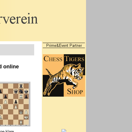
d online
ine klare