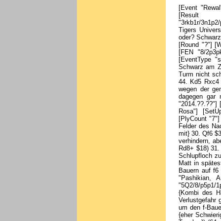
[Event "Rewal"] [Site "?"] [Date "2014.??.??"] [Round "?"] [White "Kucza, Karol"] [Black "Nun, Gottfried"] [Result "1-0"] [Annotator "Mike Rosa"] [SetUp "1"] [FEN "3rkb1r/3n1p2/p1b2P1p/1q3B2/NpQ1P2P/1P3P2/P1P5/2KR3R w k - 0 22"] [PlyCount "3"] [SourceTitle "Chess Tigers Universität"] {Kombi des Hauses #1 - Weiß am Zug Für den Anfang ist} 22. Qe6+ $1 {nicht schlecht, oder? Schwarz gab auf, weil er} fxe6 23. Bg6# {entdeckt hatte.} 1-0 [Event "Gera"] [Site "?"] [Date "2015.??.??"] [Round "?"] [White "Weiss, Werner"] [Black "Rosa, Mike"] [Result "0-1"] [Annotator "Mike Rosa"] [SetUp "1"] [FEN "8/2p3pk/1p5p/pP2N2P/P1R2P2/5K2/2qr4/7R b - - 0 42"] [PlyCount "5"] [EventDate "2000.01.26"] [EventType "swiss"] [EventRounds "7"] [SourceTitle "Chess Tigers Universität"] {Kombi des Hauses #2 - Schwarz am Zug Natürlich bietet sich} 42... Rd3+ $1 { irgendwie an, aber wie geht es weiter, wenn Weiß den Turm nicht schlägt?} 43. Kg4 (43. Nxd3 Qxd3+ $19 {[%cal Rd3f3,Rd3c4] ist klar.}) ({Auf} 43. Ke4 {wäre} Rc3+ 44. Kd5 Rxc4 45. Nxc4 Qg2+ $19 {gekommen.}) 43... Qg2+ 44. Kf5 Rd6 $1 { [%cal Rd6f6,Rg2h1] Weiß gab wegen der gemeinen Mattdrohung auf f6 auf.} ({Nach } 44... Qxh1 $6 45. Nxd3 Qd5+ $2 46. Ne5 $17 {ist dagegen gar nicht klar, ob Schwarz noch (hoch) gewinnen kann.}) 0-1 [Event "Orlova"] [Site "?"] [Date "2014.??.??"] 