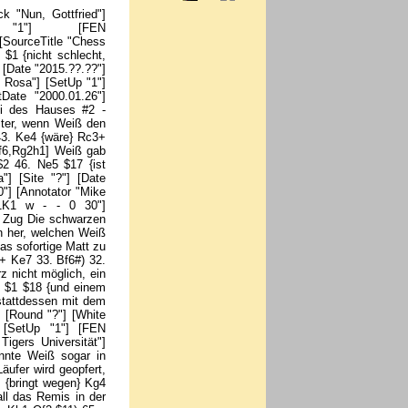
ass die weiße Verteidigung nicht solide ist. Nach} 22. cxb4 Bh6 {geht es dem wichtigen Verteidiger von g2 an den Kragen.} 23. Kh1 Bxe3 $19 {Statt der fälligen Aufgabe folgten noch ein paar bedeutungslose Züge:} 24. Qe2 (24. Rxe3 Qxg2+ 25. Rxg2 Bxg2+ 26. Kg1 Bf3+ 27. Kf2 Bxd1 $19) 24... Rc6 25. a5 Qxb4 26. Nxd6 Rxd6 27. Qxe3 Qd4 28. Qc1 Qd5 0-1 [Event "Darmstadt"] [Site "?"] [Date "2014.??.??"] [Round "?"] [White "Schnitzspan, Lothar"] [Black "Graf, Gerd"] [Result "0-1"] [Annotator "Mike Rosa"] [SetUp "1"] [FEN "1r3r1k/Rp3q2/3p3b/1PpBp2p/2P3n1/1Q1P2Pb/1B1NRP2/6K1 b - - 0 28"] [PlyCount "15"] [EventDate "2014.??.??"] [SourceTitle "Chess Tigers Universität"] {Kombi des Hauses #12 - Die Dame ist angegriffen und muss ziehen. Schwarz nahm sie in die Hand und erschreckte den Gegner mit} 28... Qxf2+ $3 29. Rxf2 Rxf2 $19 {Weiß zappelt in einem kunstvollen Mattnetz! So verhindert nur der Springer auf d2 das sofortige Aus auf f1. Dennoch muss man mehrmals hinschauen, denn es sind doch so viele weiße Figuren auf dem Brett. Weiß versuchte} 30. Bf3 {, doch nach} Be3 $1 {wurde es umgehend dunkel.} 31. Bxg4 Rxd2+ 32. Kh1 Bg2+ {Weiß gab wegen} 33. Kh2 Bf3+ 34. Kh3 hxg4+ 35. Kh4 Rh2# {auf.} 0-1 [Event "Chakvi"] [Site "?"] [Date "2015.??.??"] [Round "?"] [White "Kasoshvili, Tsiala"] [Black "Savina, Anastasia"] [Result "0-1"] [Annotator "Mike Rosa"] [SetUp "1"] [FEN "2r3k1/pp2ppb1/3p3p/2qP2p1/4P3/1Q2P1Pb/PP5P/2N1R1KB b - - 0 25"] [PlyCount "21"] [EventDate "2015.05.19"] [SourceTitle "Chess Tigers Universität"] {Kombi der Woche #13 -} 25... Qxc1 $3 {ist ein echter Hammer. Nach} 26. Rxc1 Rxc1+ 27. Kf2 Rxh1 $19 {sind der Turm und das Läuferpaar der Dame um Längen überlegen. Schneller, als man glauben möchte, können die schwarzen Kräfte ein Mattnetz knüpfen. z. B.} 28. Qxb7 Rxh2