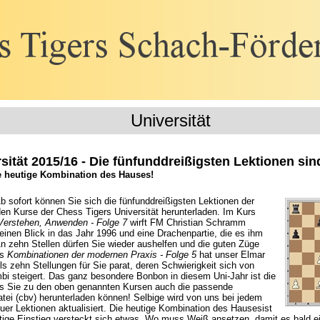
Universität
sität 2015/16 - Die fünfunddreißigsten Lektionen sin
e heutige Kombination des Hauses!
b sofort können Sie sich die fünfunddreißigsten Lektionen der
den Kurse der Chess Tigers Universität herunterladen. Im Kurs
Verstehen, Anwenden - Folge 7
wirft FM Christian Schramm
einen Blick in das Jahr 1996 und eine Drachenpartie, die es ihm
An zehn Stellen dürfen Sie wieder aushelfen und die guten Züge
rs
Kombinationen der modernen Praxis - Folge 5
hat unser Elmar
ls zehn Stellungen für Sie parat, deren Schwierigkeit sich von
i steigert. Das ganz besondere Bonbon in diesem Uni-Jahr ist die
s Sie zu den oben genannten Kursen auch die passende
ei (cbv) herunterladen können! Selbige wird von uns bei jedem
uer Lektionen aktualisiert. Die heutige Kombination des Hausesist
chtige Einstieg versteckt sich etwas. Wo muss Weiß ansetzen, damit es bald e