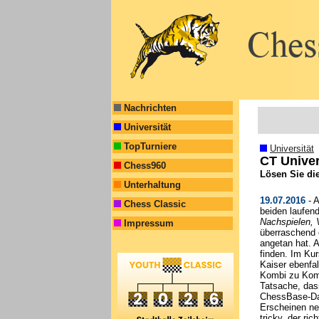
Nachrichten
Universität
TopTurniere
Universität
CT Univer
Chess960
Lösen Sie di
Unterhaltung
19.07.2016
- A
Chess Classic
beiden laufen
Nachspielen, 
Impressum
überraschend 
angetan hat. 
finden. Im Ku
Kaiser ebenfal
Kombi zu Komb
Tatsache, das
ChessBase-Dat
Erscheinen ne
tricky, der ri