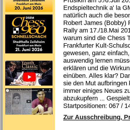
Prusikin am 5./6.Juli 2
Endspieltechnik a' la G
natürlich auch die beso
Robert James (Bobby) F
Rally am 17./18.Mai 2
warum sind die Chess T
Frankfurter Kult-Schul
gewesen, ganz einfach, 
auswendig lernen müsse
erklären und die Wirku
einüben. Alles klar? D
sie den Mut aufbringen
immer einiges Neues zu 
abzukupfern ... Gespiel
Startpositionen: 067 / 14
Zur Ausschreibung, Pr