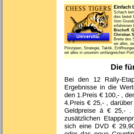
Einfach b
Schach lern
dies bietet
Vom Grundsc
erfahrenen
Bischoff
,
G
Christian
Breite des 
wir alles, 
Prinzipien, Strategie, Taktik, Eröffnung
wir alles in unserem umfangreichen Port
Die f
Bei den 12 Rally-Eta
Ergebnisse in die Wer
den 1.Preis € 100,- , de
4.Preis € 25,- , darüber
Geldpreise á € 25,- .
zusätzlichen Etappenpr
sich eine DVD € 29,
oder das neue Counti