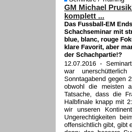
GM Michael Prusiki
komplett ...
Das Fussball-EM Ends
Schachseminar mit str
blue, blanc, rouge F
klare Favorit, aber m
der Schachpartie!?
12.07.2016
- Seminarte
war unerschütterli
Sonntagabend gegen 23
obwohl die meisten a
Tatsache, dass die F
Halbfinale knapp mit 
wir unseren Kontinen
Ungerechtigkeiten bei
offensichtlich gibt, gi