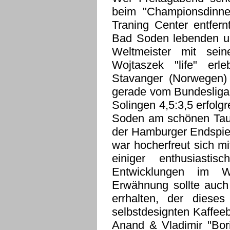
beim "Championsdinne
Traning Center entfern
Bad Soden lebenden un
Weltmeister mit sei
Wojtaszek "life" er
Stavanger (Norwegen)
gerade vom Bundeslig
Solingen 4,5:3,5 erfol
Soden am schönen Tau
der Hamburger Endspiel
war hocherfreut sich m
einiger enthusiasti
Entwicklungen im W
Erwähnung sollte auch
errhalten, der diese
selbstdesignten Kaffee
Anand & Vladimir "Bori