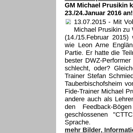
GM Michael Prusikin kü
23./24.Januar 2016 an!
13.07.2015
- Mit Vo
Michael Prusikin zu 
(14./15.Februar 2015) 
wie Leon Arne Englän
Partie. Er hatte die T
bester DWZ-Performer 
schlecht, oder? Glei
Trainer Stefan Schmie
Tauberbischofsheim v
Fide-Trainer Michael P
andere auch als Lehre
den Feedback-Böge
geschlossenen "CTTC-
Sprache.
mehr Bilder, Informa