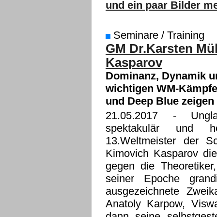
und ein paar Bilder m
Seminare / Training
GM Dr.Karsten Müll
Kasparov
Dominanz, Dynamik und
wichtigen WM-Kämpfen
und Deep Blue zeigen
21.05.2017
- Unglaub
spektakulär und hö
13.Weltmeister der S
Kimovich Kasparov die
gegen die Theoretiker,
seiner Epoche grandi
ausgezeichnete Zwei
Anatoly Karpow, Visw
dann seine selbstges