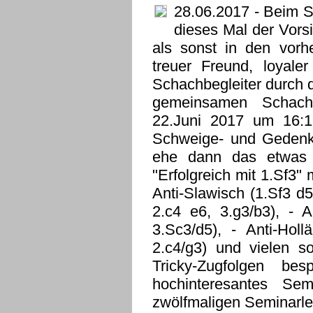
28.06.2017
- Beim S
dieses Mal der Vors
als sonst in den vorh
treuer Freund, loyale
Schachbegleiter durch 
gemeinsamen Schach
22.Juni 2017 um 16:15
Schweige- und Gedenkm
ehe dann das etwas h
"Erfolgreich mit 1.Sf3"
Anti-Slawisch (1.Sf3 d5
2.c4 e6, 3.g3/b3), - A
3.Sc3/d5), - Anti-Holl
2.c4/g3) und vielen s
Tricky-Zugfolgen be
hochinteresantes Sem
zwölfmaligen Seminarle