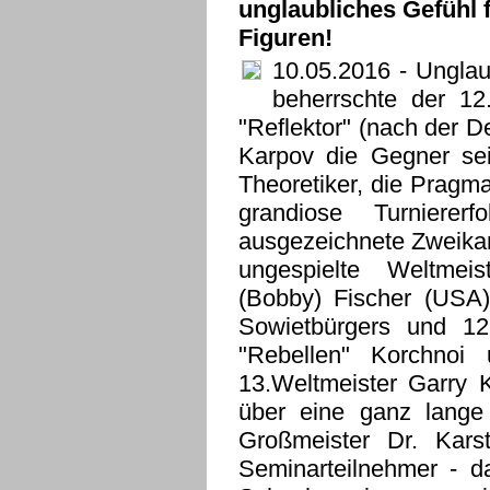
unglaubliches Gefühl 
Figuren!
10.05.2016
- Unglaub
beherrschte der 12
"Reflektor" (nach der D
Karpov die Gegner sei
Theoretiker, die Pragma
grandiose Turniererf
ausgezeichnete Zweikam
ungespielte Weltmei
(Bobby) Fischer (USA)
Sowietbürgers und 12.
"Rebellen" Korchnoi
13.Weltmeister Garry 
über eine ganz lange 
Großmeister Dr. Kar
Seminarteilnehmer - da