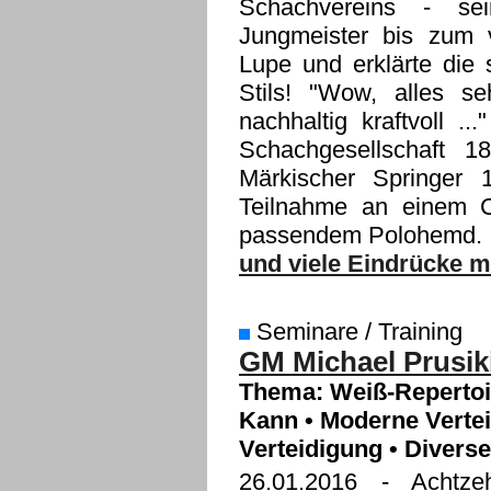
Schachvereins - sei
Jungmeister bis zum v
Lupe und erklärte die
Stils! "Wow, alles se
nachhaltig kraftvoll .
Schachgesellschaft 1
Märkischer Springer 
Teilnahme an einem C
passendem Polohemd.
und viele Eindrücke m
Seminare / Training
GM Michael Prusiki
Thema: Weiß-Repertoire
Kann • Moderne Verteid
Verteidigung • Divers
26.01.2016
- Achtzeh