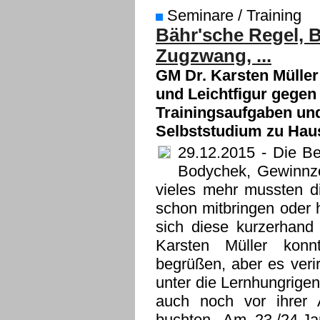
Seminare / Training
Bähr'sche Regel, 
Zugzwang, ...
GM Dr. Karsten Müller
und Leichtfigur gegen
Trainingsaufgaben un
Selbststudium zu Hau
29.12.2015
- Die Beg
Bodychek, Gewinnzo
vieles mehr mussten d
schon mitbringen oder h
sich diese kurzerhand 
Karsten Müller konn
begrüßen, aber es veri
unter die Lernhungrigen
auch noch vor ihrer
buchten. Am 23./24.J