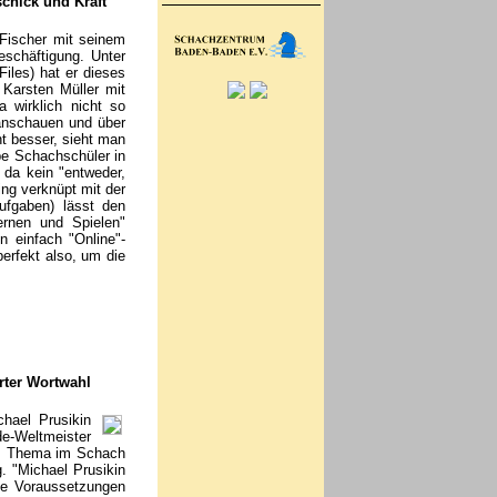
chick und Kraft
 Fischer mit seinem
schäftigung. Unter
iles) hat er dieses
 Karsten Müller mit
 wirklich nicht so
 anschauen und über
t besser, sieht man
be Schachschüler in
da kein "entweder,
ing verknüpt mit der
ufgaben) lässt den
ernen und Spielen"
n einfach "Online"-
perfekt also, um die
rter Wortwahl
chael Prusikin
de-Weltmeister
ses Thema im Schach
. "Michael Prusikin
che Voraussetzungen