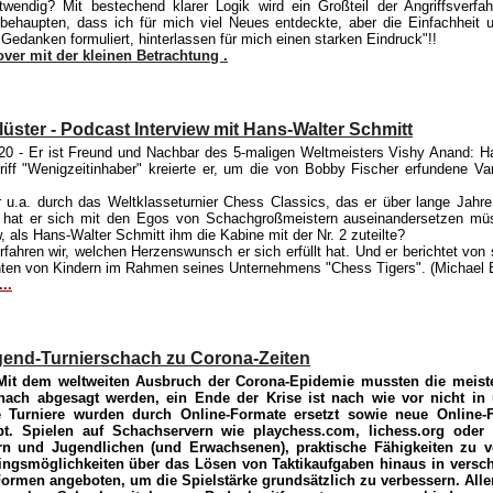
twendig? Mit bestechend klarer Logik wird ein Großteil der Angriffsverfah
behaupten, dass ich für mich viel Neues entdeckte, aber die Einfachheit u
Gedanken formuliert, hinterlassen für mich einen starken Eindruck"!!
over mit der kleinen Betrachtung .
üster - Podcast Interview mit Hans-Walter Schmitt
20
- Er ist Freund und Nachbar des 5-maligen Weltmeisters Vishy Anand: H
iff "Wenigzeitinhaber" kreierte er, um die von Bobby Fischer erfundene V
r u.a. durch das Weltklasseturnier Chess Classics, das er über lange Jahre 
hat er sich mit den Egos von Schachgroßmeistern auseinandersetzen müs
 als Hans-Walter Schmitt ihm die Kabine mit der Nr. 2 zuteilte?
rfahren wir, welchen Herzenswunsch er sich erfüllt hat. Und er berichtet von
hten von Kindern im Rahmen seines Unternehmens "Chess Tigers". (Michael 
..
ugend-Turnierschach zu Corona-Zeiten
Mit dem weltweiten Ausbruch der Corona-Epidemie mussten die meiste
hach abgesagt werden, ein Ende der Krise ist nach wie vor nicht in 
e Turniere wurden durch Online-Formate ersetzt sowie neue Online-
bt. Spielen auf Schachservern wie playchess.com, lichess.org oder 
rn und Jugendlichen (und Erwachsenen), praktische Fähigkeiten zu 
ingsmöglichkeiten über das Lösen von Taktikaufgaben hinaus in versc
Formen angeboten, um die Spielstärke grundsätzlich zu verbessern. Alle