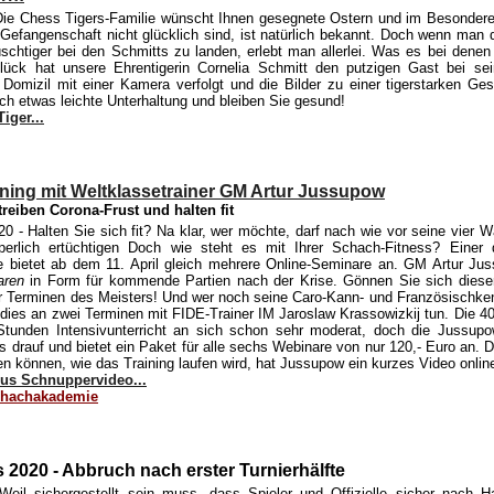
ie Chess Tigers-Familie wünscht Ihnen gesegnete Ostern und im Besondere
 Gefangenschaft nicht glücklich sind, ist natürlich bekannt. Doch wenn man 
lüschtiger bei den Schmitts zu landen, erlebt man allerlei. Was es bei denen
lück hat unsere Ehrentigerin Cornelia Schmitt den putzigen Gast bei se
Domizil mit einer Kamera verfolgt und die Bilder zu einer tigerstarken Gesc
ch etwas leichte Unterhaltung und bleiben Sie gesund!
iger...
ining mit Weltklassetrainer GM Artur Jussupow
reiben Corona-Frust und halten fit
20
- Halten Sie sich fit? Na klar, wer möchte, darf nach wie vor seine vier 
perlich ertüchtigen Doch wie steht es mit Ihrer Schach-Fitness? Einer d
e bietet ab dem 11. April gleich mehrere Online-Seminare an. GM Artur Jus
aren
in Form für kommende Partien nach der Krise. Gönnen Sie sich dies
r Terminen des Meisters! Und wer noch seine Caro-Kann- und Französischken
dies an zwei Terminen mit FIDE-Trainer IM Jaroslaw Krassowizkij tun. Die 40
 Stunden Intensivunterricht an sich schon sehr moderat, doch die Jussu
s drauf und bietet ein Paket für alle sechs Webinare von nur 120,- Euro an. 
n können, wie das Training laufen wird, hat Jussupow ein kurzes Video online
lus Schnuppervideo...
hachakademie
 2020 - Abbruch nach erster Turnierhälfte
Weil sichergestellt sein muss, dass Spieler und Offizielle sicher nach