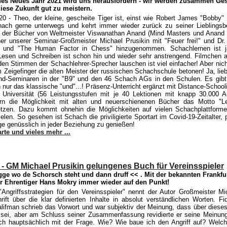
des Neues Jahr 2021 wird uns herausfordern - wir werden zusammen Ges
iese Zukunft gut zu meistern.
20
- Theo, der kleine, gescheite Tiger ist, einst wie Robert James "Bobby"
ach gerne unterwegs und kehrt immer wieder zurück zu seiner Lieblingsbe
 der Bücher von Weltmeister Viswanathan Anand (Mind Masters und Anand F
er unserer Seminar-Großmeister Michael Prusikin mit "Feuer frei!" und Dr.
n" und "The Human Factor in Chess" hinzugenommen. Schachlernen ist ja
Lesen und Schreiben ist schon hin und wieder sehr anstrengend. Filmchen
den Stimmen der Schachlehrer-Sprecher lauschen ist viel einfacher! Aber nich
 Zeigefinger die alten Meister der russischen Schachschule betonen! Ja, lie
d-Seminaren in der "B9" und den 46 Schach AGs in den Schulen. Es gibt 
 nur das klassische "und"...! Präsenz-Unterricht ergänzt mit Distance-School
Universität (56 Leistungsstufen mit je 40 Lektionen mit knapp 30.000 A
rn die Möglichkeit mit alten und neuerschienenen Bücher das Motto "L
etzen. Dazu kommt ohnehin die Möglichkeiten auf vielen Schachplattforme
len. So gesehen ist Schach die priviligierte Sportart im Covid-19-Zeitalter, 
e genüsslich in jeder Beziehung zu genießen!
te und vieles mehr ...
!! - GM Michael Prusikin gelungenes Buch für Vereinsspieler
gge wo de Schorsch steht und dann druff << . Mit der bekannten Frankfu
er Ehrentiger Hans Mokry immer wieder auf den Punkt!
Angriffsstrategien für den Vereinsspieler" nennt der Autor Großmeister Mi
rift über die klar definierten Inhalte in absolut verständlichen Worten. Fi
lifman schrieb das Vorwort und war subjektiv der Meinung, dass über die
sei, aber am Schluss seiner Zusammenfassung revidierte er seine Meinung
ich hauptsächlich mit der Frage. Wie? Wie baue ich den Angriff auf? Wel