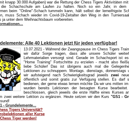
mit knapp 30.000 Aufgaben) war die Rettung der Chess Tigers Aktivitäten mi
" die Schachschule am Laufen zu halten. Noch so ein Jahr, in dem
rmen beim "Online"-Schach tummeln kann, hält selbst der lerneifrigste Sc
en, muss Schach wieder im Covid-19-Zeitalter den Weg in den Turniersaal
s ja unter dem Weihnachtsbaum vorbereiten.
ormationen...
elemente: Alle 40 Lektionen jetzt für jeden verfügbar!
13.07.2021
- Während der Zwangspause im Chess Tigers Train
wir dafür Sorge tragen, dass alle unsere Schüler weiter
Lehrmaterialien versorgt sind. Gerade im Schachsport ist e
"Home Training" Fortschritte zu erzielen - macht also flei
liebe Schüler! Das ist übrigens auch mal die Gelegenhei
Lektionen zu schnuppern. Montags. dienstags, donnerstags u
wir aufsteigend nach Schwierigkeitsgrad jeweils
zwei
neue
öffentlich und somit gratis zur Verfügung stellen. Es darf 
bedienen, der gerne etwas lernen möchte Da wir uns mitten im 
wurden bereits Lektionen der besagten Kurse bearbeitet
beschlossen, gleich jeweils die erste Hälfte eines Kurses 
m zwei weitere Lektion zu ergänzen. Heute setzen wir den Kurs
"GS1 - G
esund!
 - Grundelemente...
hess Tigers Universität?
robelektionen aller Kurse
 Chess Tiger werden!