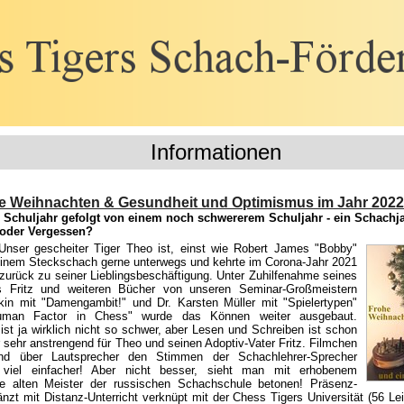
Informationen
e Weihnachten & Gesundheit und Optimismus im Jahr 2022
 Schuljahr gefolgt von einem noch schwererem Schuljahr - ein Schachj
oder Vergessen?
Unser gescheiter Tiger Theo ist, einst wie Robert James "Bobby"
einem Steckschach gerne unterwegs und kehrte im Corona-Jahr 2021
zurück zu seiner Lieblingsbeschäftigung. Unter Zuhilfenahme seines
rs Fritz und weiteren Bücher von unseren Seminar-Großmeistern
kin mit "Damengambit!" und Dr. Karsten Müller mit "Spielertypen"
man Factor in Chess" wurde das Können weiter ausgebaut.
ist ja wirklich nicht so schwer, aber Lesen und Schreiben ist schon
 sehr anstrengend für Theo und seinen Adoptiv-Vater Fritz. Filmchen
nd über Lautsprecher den Stimmen der Schachlehrer-Sprecher
 viel einfacher! Aber nicht besser, sieht man mit erhobenem
die alten Meister der russischen Schachschule betonen! Präsenz-
änzt mit Distanz-Unterricht verknüpt mit der Chess Tigers Universität (56 Le