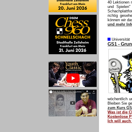
40 Lektionen 
und Spielen
Schachplattfo
richtig geseh
können wir da
und mehr Inf
Universität
GS1 - Grund
wöchentlich u
Bleiben Sie g
zum Kurs GS1
Was ist die C
Kostenlose P
Ich will auch