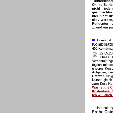
Turnierscha
Online-Betri
nicht jede
geschlechtss
hier nicht di
aktiv werden
Rundenturnie
... und ein pa
Universität
Kombinatio
400 Kombinat
29.05.20
Chess T
Veranstaltunge
täglich minde
unseres Kurse
Aufgaben, die
Grenzen ruhig
Kurses gleich 
zum Kurs Ko
Was ist die C
Kostenlose P
Ich will auch
Unterhaltun
Frohe Oste