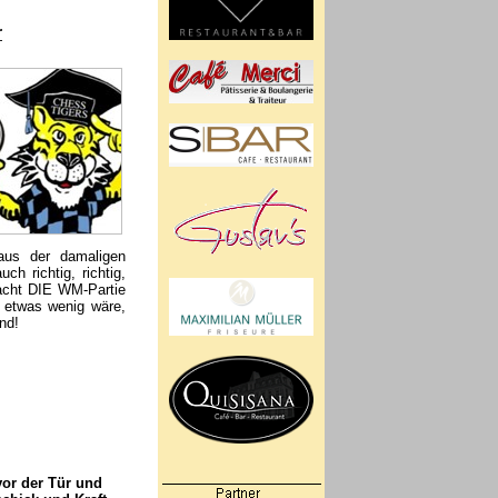
r
aus der damaligen
ch richtig, richtig,
macht DIE WM-Partie
 etwas wenig wäre,
nd!
vor der Tür und