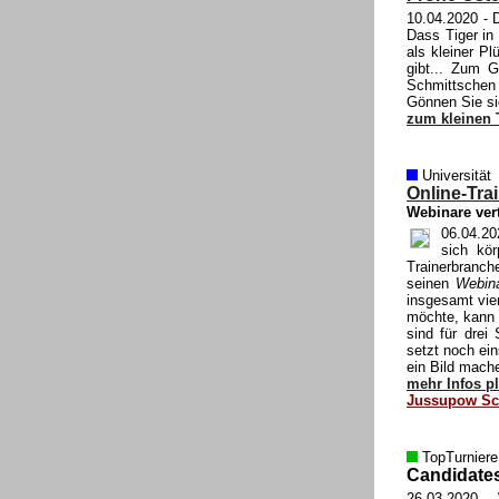
10.04.2020
- D
Dass Tiger in
als kleiner P
gibt... Zum G
Schmittschen 
Gönnen Sie si
zum kleinen T
Universität
Online-Tra
Webinare vert
06.04.20
sich kör
Trainerbranch
seinen
Webin
insgesamt vie
möchte, kann 
sind für drei
setzt noch ein
ein Bild mache
mehr Infos p
Jussupow Sc
TopTurniere
Candidates
26.03.2020
- 