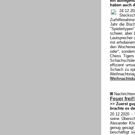
ein aufregen
haben auch d
24.12.20
Stecksch
Zurhilfenahme
Jahr die Büch
"Spielertype
schwer, aber 
Lautsprecher 
mit erhobenem
den Wochenen
oder", sondern
Chess Tigers 
Schachschüle
effizient ums
Schach zu spie
Weihnachtstag
Weihnachtskar
Nachrichten
Feuer frei
>> Zuerst gu
brachte es d
20.12.2020
- "
seine Übersch
Alexander Kha
genug gesagt 
beschäftigt s