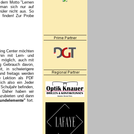
t dem Motto "Lernen
 man sich nur auf
hüler nicht aus. So
 finden! Zur Probe
ing Center möchten
hin mit Lern- und
s möglich, auch mit
ßig Gebrauch davon,
t, in schwierigere
nd freitags werden
 Lektion als PDF
sich also ein Jeder
Schuljahr befinden,
. Daher haben wir
anzubieten und dann
rundelemente"
fort.