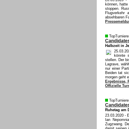
können, hatte
stoppen. Russ
Flugverkehr 
absehbaren Fal
Pressemeldu
TopTurniere
Candidates
Halbzeit in J
25.03.20
könnte 
stellen. Der b
Lagrave, wähl
nur einer Par
Beiden tat sic
morgen geht e
Ergebnisse, P
Offizielle Tur
TopTurniere
Candidates
Ruhetag am 
23.03.2020
- E
Ian Nepomnia
Zugzwang. Der
damit seinen 