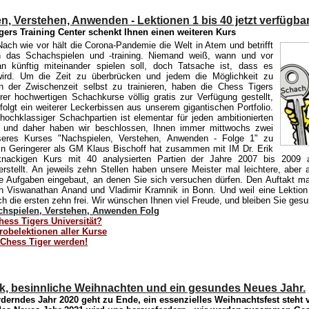
n, Verstehen, Anwenden - Lektionen 1 bis 40 jetzt verfügba
gers Training Center schenkt Ihnen einen weiteren Kurs
ach wie vor hält die Corona-Pandemie die Welt in Atem und betrifft
ch das Schachspielen und -training. Niemand weiß, wann und vor
n künftig miteinander spielen soll, doch Tatsache ist, dass es
wird. Um die Zeit zu überbrücken und jedem die Möglichkeit zu
n der Zwischenzeit selbst zu trainieren, haben die Chess Tigers
hrer hochwertigen Schachkurse völlig gratis zur Verfügung gestellt,
folgt ein weiterer Leckerbissen aus unserem gigantischen Portfolio.
ochklassiger Schachpartien ist elementar für jeden ambitionierten
er, und daher haben wir beschlossen, Ihnen immer mittwochs zwei
seres Kurses "Nachspielen, Verstehen, Anwenden - Folge 1" zu
n Geringerer als GM Klaus Bischoff hat zusammen mit IM Dr. Erik
nackigen Kurs mit 40 analysierten Partien der Jahre 2007 bis 2009 
erstellt. An jeweils zehn Stellen haben unsere Meister mal leichtere, aber au
re Aufgaben eingebaut, an denen Sie sich versuchen dürfen. Den Auftakt 
 Viswanathan Anand und Vladimir Kramnik in Bonn. Und weil eine Lektion
ch die ersten zehn frei. Wir wünschen Ihnen viel Freude, und bleiben Sie gesu
hspielen, Verstehen, Anwenden Folg
hess Tigers Universität?
robelektionen aller Kurse
 Chess Tiger werden!
k, besinnliche Weihnachten und ein gesundes Neues Jahr.
derndes Jahr 2020 geht zu Ende, ein essenzielles Weihnachtsfest steht 