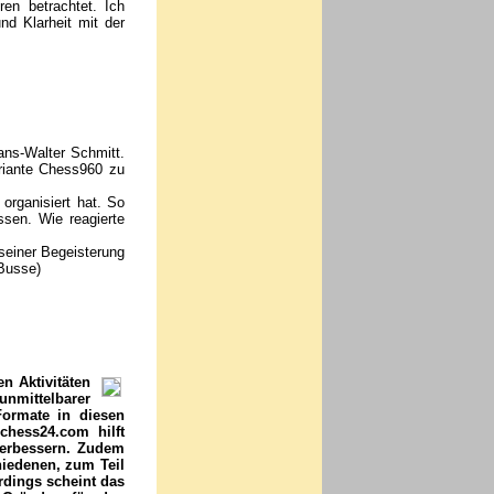
ren betrachtet. Ich
nd Klarheit mit der
ans-Walter Schmitt.
ariante Chess960 zu
organisiert hat. So
sen. Wie reagierte
 seiner Begeisterung
Busse)
n Aktivitäten
unmittelbarer
Formate in diesen
chess24.com hilft
verbessern. Zudem
hiedenen, zum Teil
rdings scheint das