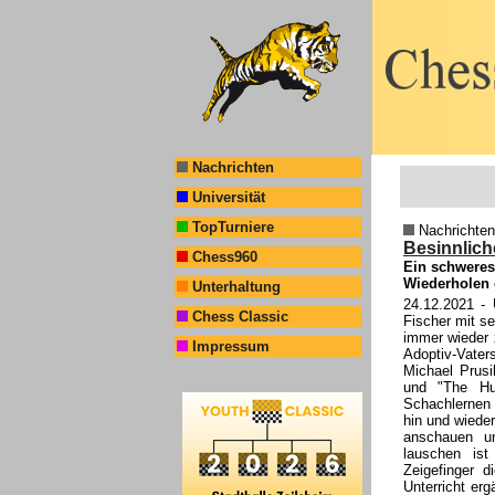
Nachrichten
Universität
TopTurniere
Nachrichten
Besinnlich
Chess960
Ein schweres
Wiederholen 
Unterhaltung
24.12.2021
- 
Chess Classic
Fischer mit s
immer wieder 
Impressum
Adoptiv-Vate
Michael Prusi
und "The Hu
Schachlernen 
hin und wieder
anschauen u
lauschen ist
Zeigefinger 
Unterricht erg