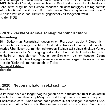
 FIDE-Präsident Arkady Dvorkovich keine Wahl und musste das laufende Kan
land setzt aufgrund der Corona-Pandemie ab dem morgigen Freitag sämtlic
auf unbestimmte Zeit aus. Die getroffenen Sonderregelungen mit den S
l sehen vor, dass das Turnier zu gegebener Zeit fortgesetzt wird.
ng der FIDE
 2020 - Vachier-Lagrave schlägt Nepomniachtchi
ekaterinburg
20
- Sollte man Französisch gegen einen Franzosen spielen? Diese nicht
sich nach der heutigen siebten Runde des Kandidatenturniers dennoch 
isherige Überflieger traf mit den schwarzen Steinen auf seinen direkten Verfo
te die Französische Verteidigung und verlor. Damit ist die komfortable Füh
tie dahin, er muss sich den Platz an der Sonne mit seinem heutigen Gegner
h schlicht nichts. Alle Begegnungen endeten ohne Sieger. Die erste Turnierh
s in die Rückrunde mit vertauschten Farben.
artien & Bilder...
nierseite
 2020 - Nepomnichatchi setzt sich ab
Dienstag
s ist zwar noch ein langer Weg zu gehen beim Kandidatenturnier in Jekaterin
chtchi legt ein Spieler gehörig vor und bringt die Konkurrenz langsam a
 selbstbewusste Russe schob nach gestern in der heutigen sechsten Rund
insgesamt dritten Sieg nach. Bestens vorbereitet gelang es ihm, Ding Liren