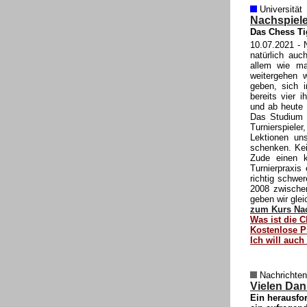
Universität
Nachspiele
Das Chess Ti
10.07.2021
- N
natürlich au
allem wie ma
weitergehen 
geben, sich i
bereits vier i
und ab heute 
Das Studium h
Turnierspiel
Lektionen un
schenken. Kei
Zude einen k
Turnierpraxis 
richtig schwe
2008 zwischen
geben wir glei
zum Kurs Nac
Was ist die C
Kostenlose P
Ich will auch
Nachrichten
Vielen Dan
Ein herausfor