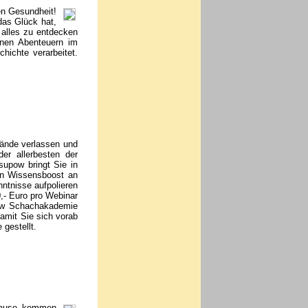
n Gesundheit!
das Glück hat,
 alles zu entdecken
inen Abenteuern im
hichte verarbeitet.
Wände verlassen und
er allerbesten der
supow bringt Sie in
en Wissensboost an
ntnisse aufpolieren
,- Euro pro Webinar
pow Schachakademie
Damit Sie sich vorab
 gestellt.
 Hause kommen