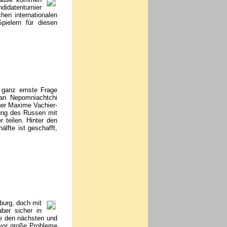
didatenturnier
hen internationalen
pielern für diesen
 ganz ernste Frage
Ian Nepomniachtchi
lger Maxime Vachier-
rung des Russen mit
 teilen. Hinter den
älfte ist geschafft,
burg, doch mit
ber sicher in
e den nächsten und
 vor große Probleme