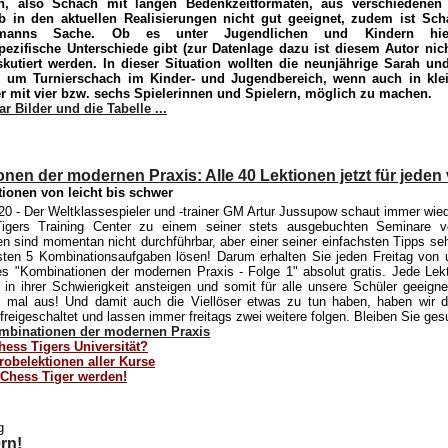
ch, also Schach mit langen Bedenkzeitformaten, aus verschiedenen
eb in den aktuellen Realisierungen nicht gut geeignet, zudem ist S
rmanns Sache. Ob es unter Jugendlichen und Kindern hierb
pezifische Unterschiede gibt (zur Datenlage dazu ist diesem Autor nic
skutiert werden. In dieser Situation wollten die neunjährige Sarah und
, um Turnierschach im Kinder- und Jugendbereich, wenn auch in kle
r mit vier bzw. sechs Spielerinnen und Spielern, möglich zu machen.
ar Bilder und die Tabelle ...
nen der modernen Praxis: Alle 40 Lektionen jetzt für jeden
ionen von leicht bis schwer
20
- Der Weltklassespieler und -trainer GM Artur Jussupow schaut immer wied
igers Training Center zu einem seiner stets ausgebuchten Seminare vo
n sind momentan nicht durchführbar, aber einer seiner einfachsten Tipps seh
sten 5 Kombinationsaufgaben lösen! Darum erhalten Sie jeden Freitag von
s "Kombinationen der modernen Praxis - Folge 1" absolut gratis. Jede Lek
 in ihrer Schwierigkeit ansteigen und somit für alle unsere Schüler geeigne
 mal aus! Und damit auch die Viellöser etwas zu tun haben, haben wir di
freigeschaltet und lassen immer freitags zwei weitere folgen. Bleiben Sie ges
mbinationen der modernen Praxis
hess Tigers Universität?
robelektionen aller Kurse
 Chess Tiger werden!
g
rn!