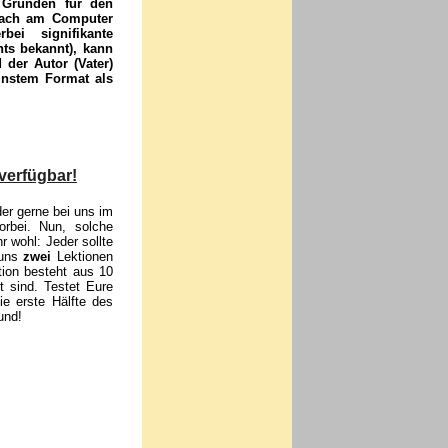
 Gründen für den
chach am Computer
ei signifikante
hts bekannt), kann
 der Autor (Vater)
instem Format als
 verfügbar!
er gerne bei uns im
rbei. Nun, solche
r wohl: Jeder sollte
 uns
zwei
Lektionen
tion besteht aus 10
t sind. Testet Eure
e erste Hälfte des
und!