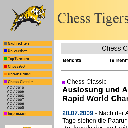
Nachrichten
Chess C
Universität
TopTurniere
Berichte
Teilneh
Chess960
Unterhaltung
Chess Classic
Chess Classic
Auslosung und A
CCM 2010
CCM 2009
CCM 2008
Rapid World Cha
CCM 2007
CCM 2006
CCM 2005
28.07.2009
- Nach der 
Impressum
Tage stehen die Paarung
Rückrunde der am Freit