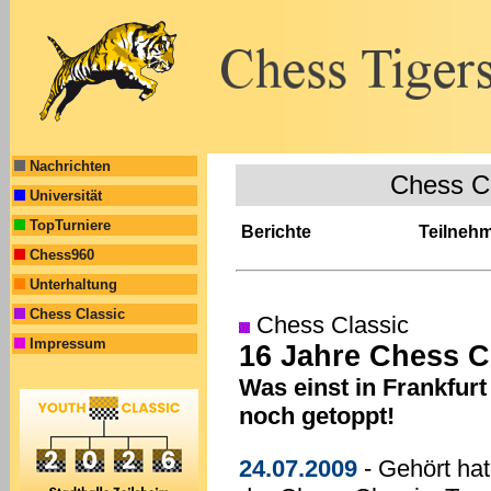
Nachrichten
Chess C
Universität
TopTurniere
Berichte
Teilneh
Chess960
Unterhaltung
Chess Classic
Chess Classic
Impressum
16 Jahre Chess Cl
Was einst in Frankfur
noch getoppt!
24.07.2009
- Gehört hat