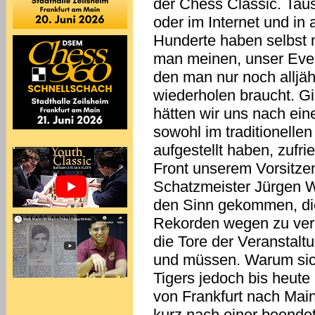
der Chess Classic. Tau
oder im Internet und in
Hunderte haben selbst m
man meinen, unser Even
den man nur noch alljähr
wiederholen braucht. G
hätten wir uns nach ein
sowohl im traditionell
aufgestellt haben, zufr
Front unserem Vorsitze
Schatzmeister Jürgen W
den Sinn gekommen, di
Rekorden wegen zu vera
die Tore der Veranstal
und müssen. Warum sic
Tigers jedoch bis heute
von Frankfurt nach Mai
kurz nach einer beende