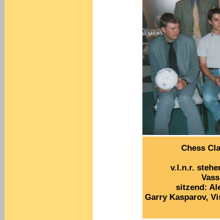
Chess Cla
v.l.n.r. ste
Vass
sitzend: Al
Garry Kasparov, Vi