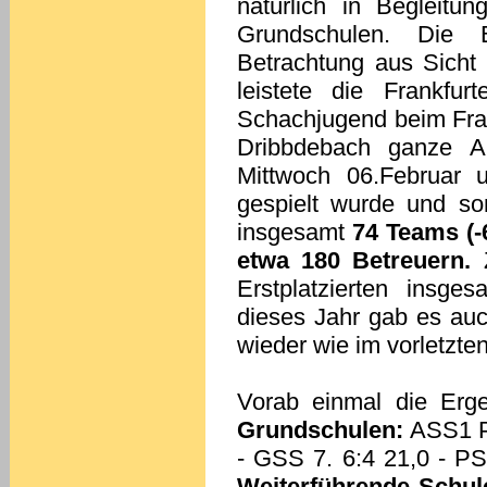
natürlich in Begleitu
Grundschulen. Die Ber
Betrachtung aus Sicht 
leistete die Frankfu
Schachjugend beim Fran
Dribbdebach ganze A
Mittwoch 06.Februar 
gespielt wurde und so
insgesamt
74 Teams (-
etwa 180 Betreuern.
Z
Erstplatzierten insg
dieses Jahr gab es auc
wieder wie im vorletzten
Vorab einmal die Erg
Grundschulen:
ASS1 Pl
- GSS 7. 6:4 21,0 - PS
Weiterführende Schule