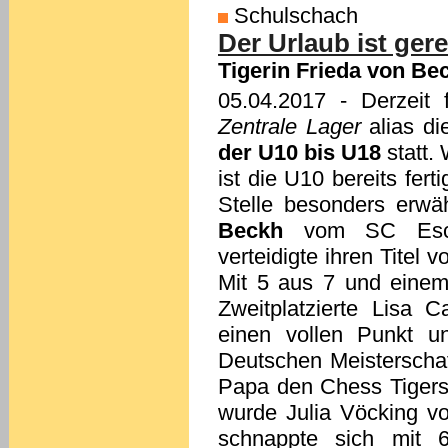
Schulschach
Der Urlaub ist gere
Tigerin Frieda von Be
05.04.2017
- Derzeit 
Zentrale Lager
alias d
der U10 bis U18
statt.
ist die U10 bereits fer
Stelle besonders erwä
Beckh
vom SC Eschb
verteidigte ihren Titel
Mit 5 aus 7 und einem 
Zweitplatzierte Lisa
einen vollen Punkt u
Deutschen Meisterschaft.
Papa den Chess Tigers-
wurde Julia Vöcking v
schnappte sich mit 