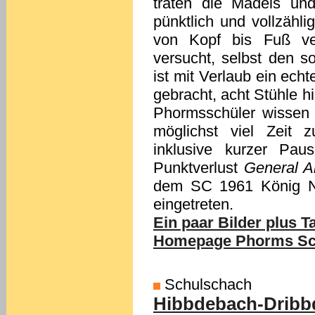
traten die Mädels un
pünktlich und vollzähli
von Kopf bis Fuß ver
versucht, selbst den s
ist mit Verlaub ein echt
gebracht, acht Stühle hin
Phormsschüler wissen m
möglichst viel Zeit z
inklusive kurzer Pau
Punktverlust
General A
dem SC 1961 König Ni
eingetreten.
Ein paar Bilder plus Ta
Homepage Phorms Schu
Schulschach
Hibbdebach-Dribbd