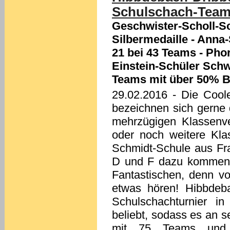
Schulschach-Teams 
Geschwister-Scholl-S
Silbermedaille - Anna
21 bei 43 Teams - Phor
Einstein-Schüler Schwa
Teams mit über 50% B
29.02.2016
- Die Coole
bezeichnen sich gerne 
mehrzügigen Klassenv
oder noch weitere Kla
Schmidt-Schule aus Fra
D und F dazu kommen 
Fantastischen, denn v
etwas hören! Hibbdeb
Schulschachturnier i
beliebt, sodass es an s
mit 75 Teams und 