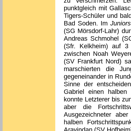
zu verschmerzen. Let
punktgleich mit Gallas
Tigers-Schüler und ba
Bad Soden. Im
Junior
(SG Mörsdorf-Lahr) durc
Andreas Schmohel (SC
(Sfr. Kelkheim) auf 3
zwischen Noah Weyerer
(SV Frankfurt Nord) 
marschierten die Jun
gegeneinander in Rund
Sinne der entscheidend
Gabriel einen halben
konnte Letzterer bis z
aber die Fortschritt
Ausgezeichneter aber
halben Fortschrittspu
Aravindan (SV Hofheim